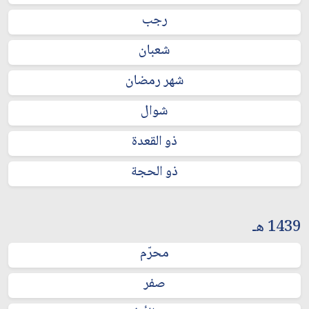
رجب
شعبان
شهر رمضان
شوال
ذو القعدة
ذو الحجة
1439 هـ
محرّم
صفر