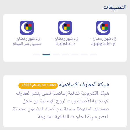
التطبيقات
زاد شهر رمضان -
زاد شهر رمضان -
زاد شهر رمضان -
م
appgallery
appstore
تحميل عبر الموقع
تح
شبكة المعارف الإسلامية
انطلقت الشبكة عام 2002م.
شبكة الكترونية ثقافية إسلامية تعنى بنشر المعارف
الإسلامية الأصيلة وبث الروح الإيمانية من خلال
صفحاتها المتنوعة جامعة بين أصالة المضمون وحداثة
العصر ملبية الحاجات الثقافية المتنوعة