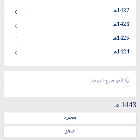
1427هـ
1426هـ
1425هـ
1424هـ
المواضيع المهمة
1443 هـ
محرم
صفر