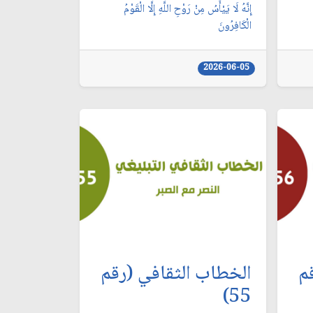
إِنَّهُ لَا يَيْأَسُ مِنْ رَوْحِ اللَّهِ إِلَّا الْقَوْمُ
الْكَافِرُونَ
2026-06-05
م
الخطاب الثقافي (رقم
55)