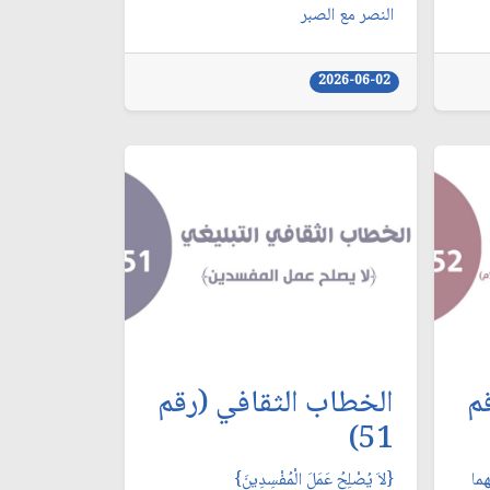
النصر مع الصبر
2026-06-02
م
الخطاب الثقافي (رقم
51)
هما
{لاَ يُصْلِحُ عَمَلَ الْمُفْسِدِينَ}