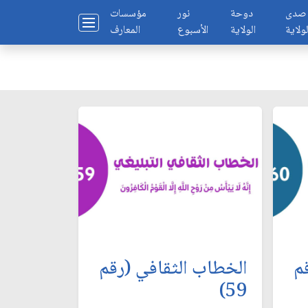
صدى
دوحة
نور
مؤسسات
لولاية
الولاية
الأسبوع
المعارف
م
الخطاب الثقافي (رقم
59)