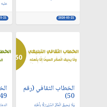
عليه و
05-21
2026-05-21
الخطاب الثقافي (رقم
الخ
49)
50)
وَلَا يَحِيقُ الْمَكْرُ السَّيِّئُ إِلَّا بِأَهْلِهِ
الدعاء