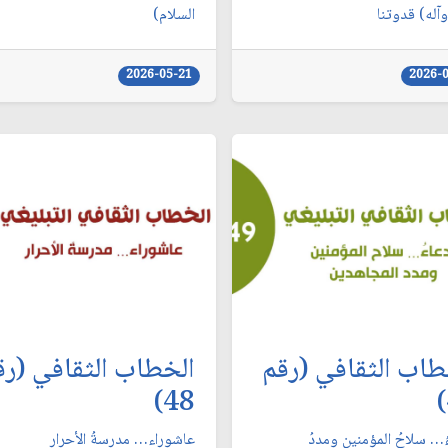
آله) قدوتنا
السلام)
2026-05-21
2026-
طاب الثقافي (رقم
الخطاب الثقافي (رق
48)
ُ… سلاحُ المؤمنين ومددُ
عاشوراء… مدرسةُ الأحرار