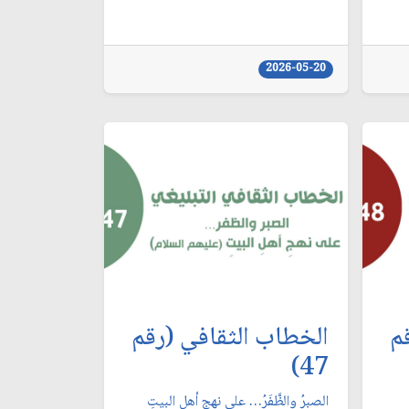
2026-05-20
م
الخطاب الثقافي (رقم
47)
الصبرُ والظَّفَرُ… على نهجِ أهلِ البيتِ