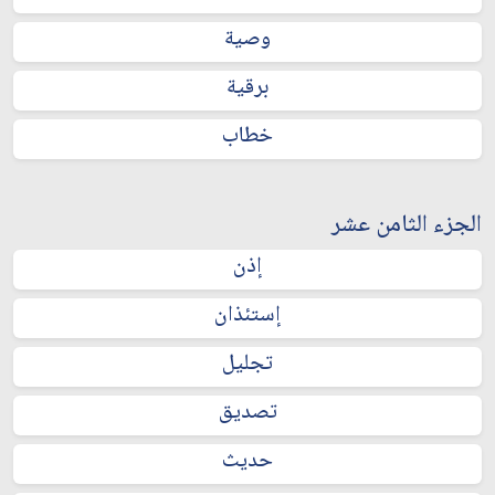
وصية
برقية
خطاب
الجزء الثامن عشر
إذن
إستئذان
تجليل
تصديق
حديث