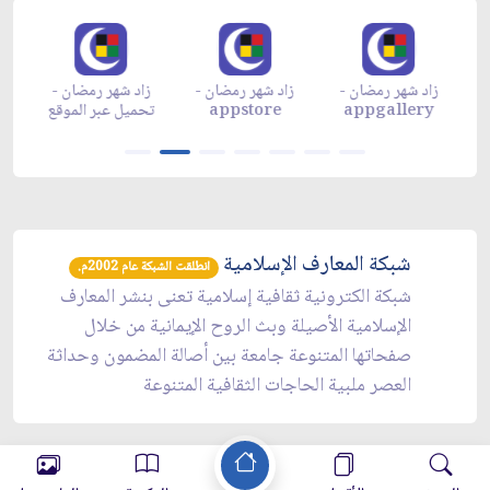
زاد شهر رمضان -
زاد شهر رمضان -
زاد شهر رمضان -
م
appgallery
appstore
تحميل عبر الموقع
تح
شبكة المعارف الإسلامية
انطلقت الشبكة عام 2002م.
شبكة الكترونية ثقافية إسلامية تعنى بنشر المعارف
الإسلامية الأصيلة وبث الروح الإيمانية من خلال
صفحاتها المتنوعة جامعة بين أصالة المضمون وحداثة
العصر ملبية الحاجات الثقافية المتنوعة