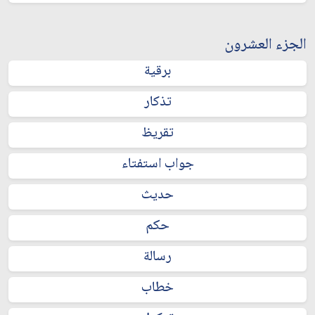
الجزء العشرون
برقية
تذكار
تقريظ
جواب استفتاء
حديث
حكم
رسالة
خطاب