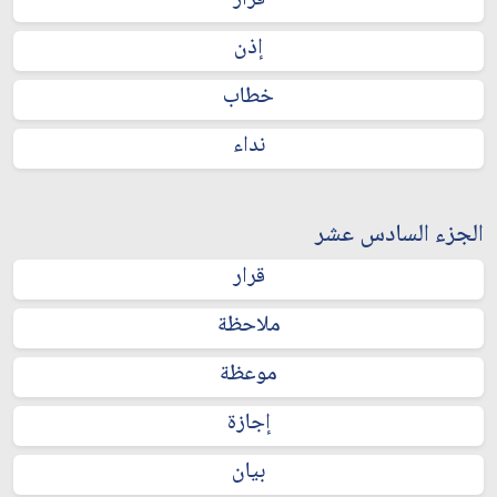
قرار
إذن
خطاب
نداء
الجزء السادس عشر
قرار
ملاحظة
موعظة
إجازة
بيان