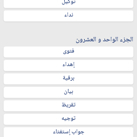
توكيل
نداء
الجزء الواحد و العشرون
فتوى
إهداء
برقية
بيان
تقريظ
توجيه
جواب إستفتاء