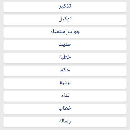
تذكير
توكيل
جواب إستفتاء
حديث
خطبة
حكم
برقية
نداء
خطاب
رسالة