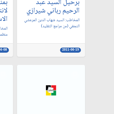
برحيل السيد عبد
بمنا
الرحيم رباني شيرازي‏
لان
الا
المخاطب: السيد شهاب الدين المرعشي
النجفي (من مراجع التقليد)
‏المخ
منظمة
06-08
2011-06-19