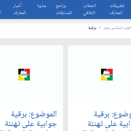
تطبيقات
الخطاب
برنامج
جذوة
أخبار
المعارف
الثقافي
المسابقات
المعارف
ا
لجزء السادس عشر
برقية
وضوع: برقية
الموضوع: برقية
بية على تهنئة
جوابية على تهنئة