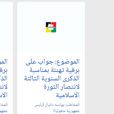
الموضوع: جواب على
الم
برقية تهنئة بمناسبة
برق
الذكرى السنوية الثالثة
الذك
لانتصار الثورة
لان
الاسلامية
الا
المخاطب: يوتسه دانيال (رئيس
المخا
جمهورية منغوليا)
جمهوري