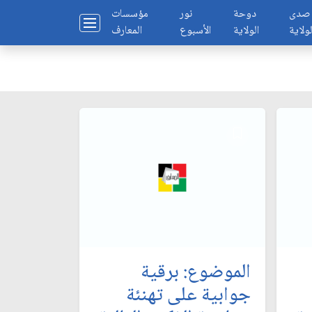
صدى
دوحة
نور
مؤسسات
لولاية
الولاية
الأسبوع
المعارف
الموضوع: برقية
جوابية على تهنئة