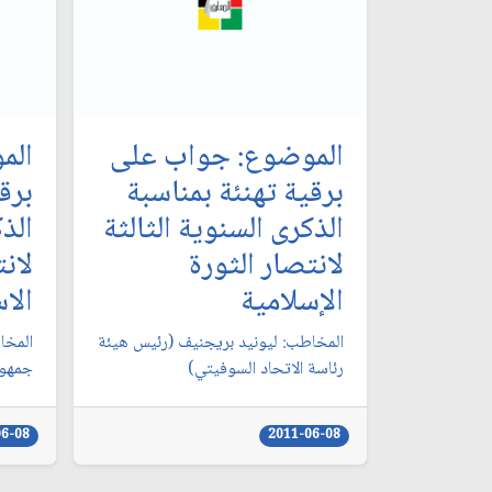
الموضوع: جواب على
الم
برقية تهنئة بمناسبة
برق
الذكرى السنوية الثالثة
الذك
لانتصار الثورة
لان
الإسلامية
الا
المخاطب: ليونيد بريجنيف (رئيس هيئة
المخا
رئاسة الاتحاد السوفيتي)
جمهور
06-08
2011-06-08