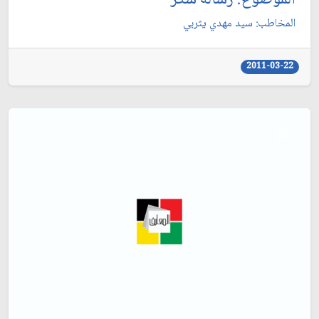
الموضوع: رسالة شكر
المخاطب: سيد مهدي يثربي‏
2011-03-22