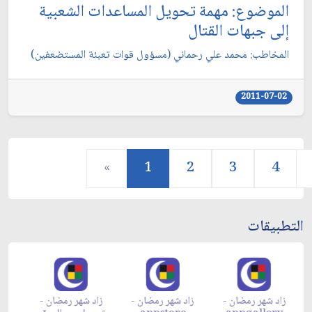
الموضوع: مهمة تحويل المساعدات الشعبية
إلى جبهات القتال
‏المخاطب: محمد علي رحماني (مسؤول قوات تعبئة المستضعفين)
2011-07-02
«
1
2
3
4
التطبيقات
زاد شهر رمضان -
زاد شهر رمضان -
زاد شهر رمضان -
م