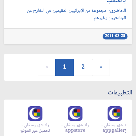
بالشعب
الحاضرون: مجموعة من الإيرانيين المقيمين في الخارج من
الجامعيين وغيرهم‏
2011-03-25
«
1
2
»
التطبيقات
زاد شهر رمضان -
زاد شهر رمضان -
زاد شهر رمضان -
م
appgallery
appstore
تحميل عبر الموقع
تح