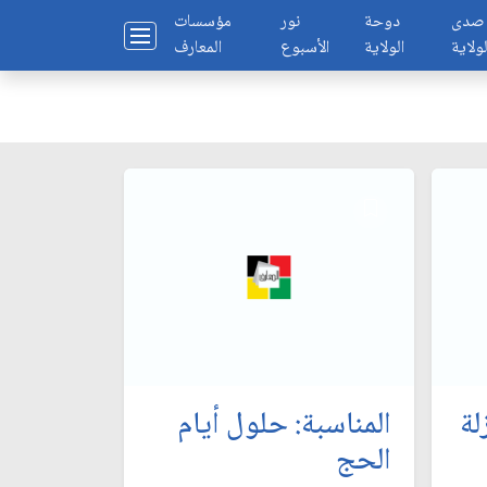
صدى
دوحة
نور
مؤسسات
لولاية
الولاية
الأسبوع
المعارف
لة
المناسبة: حلول أيام
الحج‏