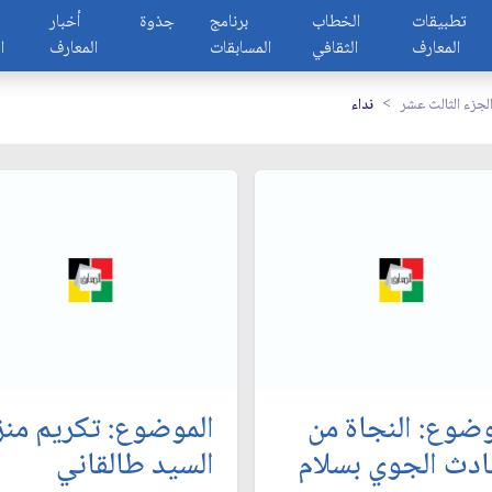
تطبيقات
الخطاب
برنامج
جذوة
أخبار
المعارف
الثقافي
المسابقات
المعارف
ا
لجزء الثالث عشر
نداء
وضوع: النجاة من
الموضوع: تكريم منز
ادث الجوي بسلام‏
السيد طالقاني‏