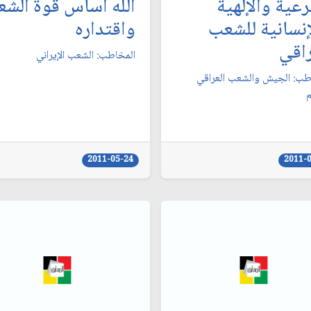
رعية والإلهية
الله أساس قوة الش
إنسانية للشعب
واقتداره‏
اقي‏
المخاطب: الشعب الإيراني‏
طب: الجيش والشعب العراقي
‏
2011-05-24
2011-