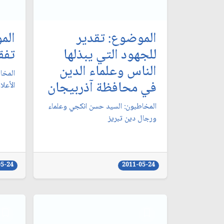
الموضوع: تقدير
الم
للجهود التي يبذلها
تفق
الناس وعلماء الدين
المخاط
في محافظة آذربيجان‏
الأعلام
المخاطبون: السيد حسن انكجي وعلماء
ورجال دين تبريز
05-24
2011-05-24