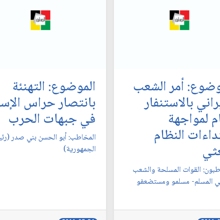
وضوع: أمر الشعب
الموضوع: التهنئة
راني بالاستنفار
بانتصار حراس الإسل
ام لمواجهة
في جبهات الحرب‏
داءات النظام
المخاطب: أبو الحسن بني صدر (رئ
ثي‏
الجمهورية)
طبون: القوات المسلحة والشعب
اني المسلم- مسلمو ومستضعفو