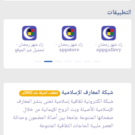
التطبيقات
زاد شهر رمضان -
زاد شهر رمضان -
زاد شهر رمضان -
م
appgallery
appstore
تحميل عبر الموقع
تح
شبكة المعارف الإسلامية
انطلقت الشبكة عام 2002م.
شبكة الكترونية ثقافية إسلامية تعنى بنشر المعارف
الإسلامية الأصيلة وبث الروح الإيمانية من خلال
صفحاتها المتنوعة جامعة بين أصالة المضمون وحداثة
العصر ملبية الحاجات الثقافية المتنوعة