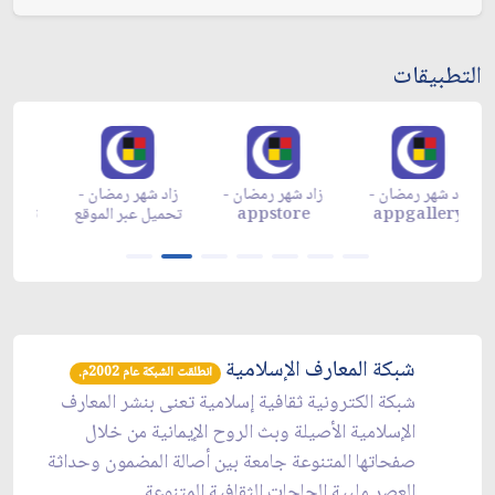
التطبيقات
زاد شهر رمضان -
زاد شهر رمضان -
زاد شهر رمضان -
م
appgallery
appstore
تحميل عبر الموقع
تح
شبكة المعارف الإسلامية
انطلقت الشبكة عام 2002م.
شبكة الكترونية ثقافية إسلامية تعنى بنشر المعارف
الإسلامية الأصيلة وبث الروح الإيمانية من خلال
صفحاتها المتنوعة جامعة بين أصالة المضمون وحداثة
العصر ملبية الحاجات الثقافية المتنوعة