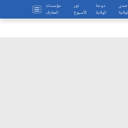
صدى
دوحة
نور
مؤسسات
لولاية
الولاية
الأسبوع
المعارف