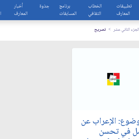
تطبيقات
الخطاب
برنامج
جذوة
أخبار
المعارف
الثقافي
المسابقات
المعارف
ا
لجزء الثاني عشر
تصريح
وضوع: الإعراب عن
مل في تحسن