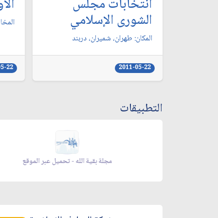
انتخابات مجلس
الأ
الشورى الإسلامي‏
المخاط
المكان: طهران، شميران، دربند
05-22
2011-05-22
التطبيقات
 الموقع
مجلة بقية الله - تحميل عبر الموقع