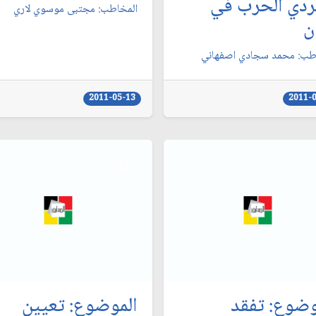
دي الحرب في
المخاطب: مجتبى موسوي لاري‏
ن‏
طب: محمد سجادي اصفهاني‏
2011-05-13
2011-
وضوع: تفقد
الموضوع: تعيين