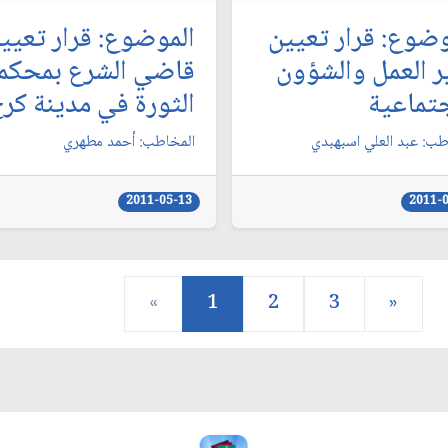
وضوع: قرار تعيين
الموضوع: قرار تعيي
ر العمل والشؤون
قاضي الشرع بمحكم
جتماعية
الثورة في مدينة كرج
طب: عبد العلي اسبهبدي‏
المخاطب: أحمد مطهري‏
2011-05-13
2011-
«
1
2
3
»