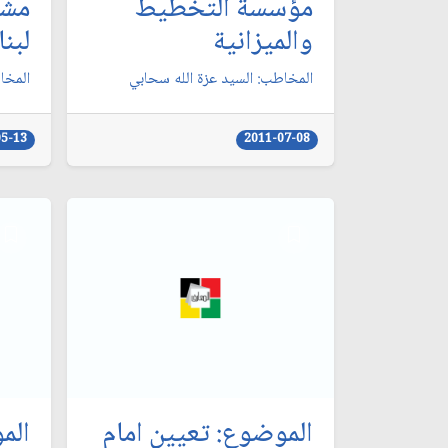
مؤسسة التخطيط
مشر
والميزانية
لبنا
المخاطب: السيد عزة الله سحابي‏
المخا
05-13
2011-07-08
الموضوع: تعيين امام
الم