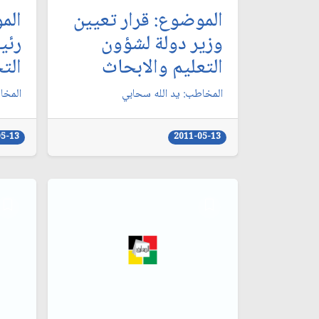
الموضوع: قرار تعيين
الم
وزير دولة لشؤون
رئي
التعليم والابحاث‏
الت
المخاطب: يد الله سحابي‏
المخا
05-13
2011-05-13