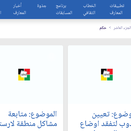
تطبيقات
الخطاب
برنامج
جذوة
أخبار
المعارف
الثقافي
المسابقات
المعارف
ا
لجزء العاشر
حكم
وضوع: تعيين
الموضوع: متابعة
وب لتفقد اوضاع
مشاكل منطقة لارستا