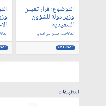
الموضوع: قرار تعيين
الم
وزير دولة للشؤون
وزي
التنفيذية
الا
المخاطب: حسين بني اسدي‏
المخا
05-13
2011-05-13
التطبيقات