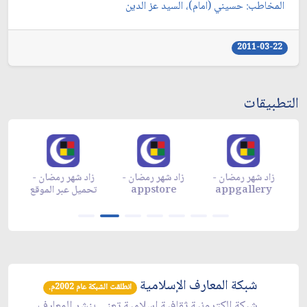
المخاطب: حسيني (امام)، السيد عز الدين‏
2011-03-22
التطبيقات
زاد شهر رمضان -
زاد شهر رمضان -
زاد شهر رمضان -
م
appgallery
appstore
تحميل عبر الموقع
تح
شبكة المعارف الإسلامية
انطلقت الشبكة عام 2002م.
شبكة الكترونية ثقافية إسلامية تعنى بنشر المعارف