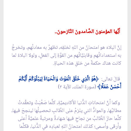
أيُّها المؤمنونَ الصَّامدونَ النَّازحونَ..
إنَّ البلاءَ هو امتحانٌ من اللهِ لخلقِه، تظهرُ به معادنُهم، وتخرجُ
به استعداداتُهم وقابليَّاتُهم من القوَّةِ إلى الفعلِ، ولولا البلاءُ لما
كانت هناك حكمةٌ من خلقِ هذه الحياةِ.
قالَ تعالى:
﴿هُوَ الَّذِي خَلَقَ الْمَوْتَ وَالْحَيَاةَ لِيَبْلُوَكُمْ أَيُّكُمْ
أَحْسَنُ عَمَلًا﴾
(سورة الملك، الآية ٢)
وكما أنَّ امتحاناتِ الدُّنيا الأكاديميَّةِ، كلَّما صَعُبَتْ وتعقَّدتْ
مطالبُها، والموادُّ التي يلزمُ على الطَّالبِ تحصيلُها لينجحَ فيها،
كلَّما حازَ الطَّالبُ من نجاحٍ فيها شهادةً ومرتبةً علميَّةً أعلى
وأرقى وأسمى؛ كذلك امتحانُ اللهِ لعبادِه في الدُّنيا، فكلَّما