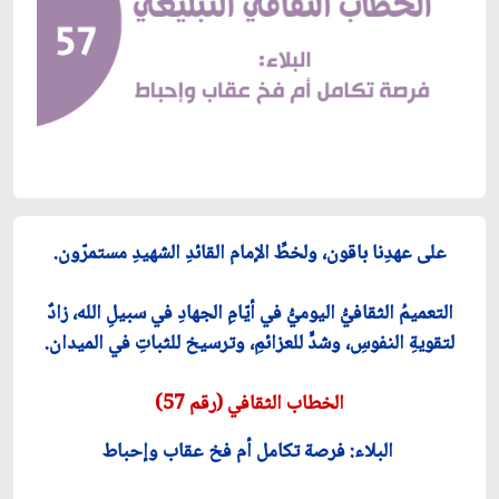
على عهدِنا باقون، ولخطِّ الإمام القائدِ الشهيدِ مستمرّون.
التعميمُ الثقافيُّ اليوميُّ في أيّامِ الجهادِ في سبيلِ الله، زادٌ
لتقويةِ النفوسِ، وشدٍّ للعزائمِ، وترسيخ للثباتِ في الميدان.
الخطاب الثقافي (رقم 57)
البلاء: فرصة تكامل أم فخ عقاب وإحباط