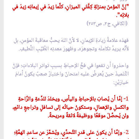
"إنَّ المؤمنَ بمنزلةِ كِفَّتَي الميزانِ، كلَّما زيدَ في إيمانِه زيدَ في
بلائِه".
(الكافي، ج٢، ص٢٥٣)
فهذه علامةُ زيادةِ الإيمانِ، لا لأنَّ اللهَ يحبُّ معاقبةَ المؤمنِ، بل
لأنَّه يريدُ تكاملَه وتجوهرَه، وظهورَ معدنِه الطَّيِّبِ اللَّطيفِ.
واحذروا أن تقعوا في فخِّ الإحباطِ بسببِ تواترِ البلاءاتِ؛ فإنَّ
التِّلميذَ حينَ يُعرضُ عليه امتحانٌ واختبارٌ صعبٌ يكونُ أمامَ
خيارَيْنِ:
1
- إمَّا أن يُصابَ بالإحباطِ واليأسِ، ويخلدَ للدَّعةِ والرَّاحةِ
والكسلِ والإهمالِ، وستكونُ حياتُه إلى تسافلٍ وتراجعٍ دائمٍ،
ولن يُحصِّلَ موقعًا ووظيفةً لائقةً ومريحةً.
2-
وإمَّا أن يكونَ على قدرِ التَّحدِّي، ويُشمِّرَ عن ساعدِ الهمَّةِ؛