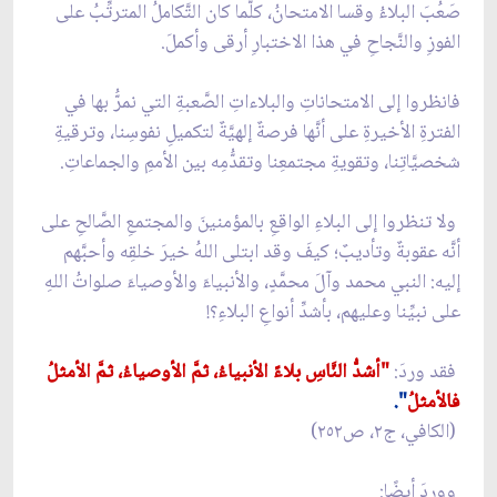
صَعُبَ البلاءُ وقسا الامتحانُ، كلَّما كان التَّكاملُ المترتِّبُ على
الفوزِ والنَّجاحِ في هذا الاختبارِ أرقى وأكملَ.
فانظروا إلى الامتحاناتِ والبلاءاتِ الصَّعبةِ التي نمرُّ بها في
الفترةِ الأخيرةِ على أنَّها فرصةٌ إلهيَّةٌ لتكميلِ نفوسِنا، وترقيةِ
شخصيَّاتِنا، وتقويةِ مجتمعِنا وتقدُّمِه بين الأممِ والجماعاتِ.
ولا تنظروا إلى البلاءِ الواقعِ بالمؤمنينَ والمجتمعِ الصَّالحِ على
أنَّه عقوبةٌ وتأديبٌ؛ كيفَ وقد ابتلى اللهُ خيرَ خلقِه وأحبَّهم
إليه: النبي محمد وآلَ محمَّدٍ، والأنبياءَ والأوصياءَ صلواتُ اللهِ
على نبيِّنا وعليهم، بأشدِّ أنواعِ البلاءِ؟!
فقد وردَ:
"أشدُّ النَّاسِ بلاءً الأنبياءُ، ثمَّ الأوصياءُ، ثمَّ الأمثلُ
فالأمثلُ
".
(الكافي، ج٢، ص٢٥٢)
ووردَ أيضًا: