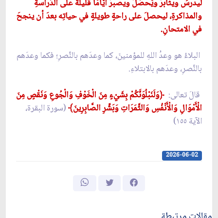
ليدرسَ ويثابرَ ويُحصِّلَ ويصبرَ أيَّامًا قليلةً على الدِّراسةِ
والمذاكرةِ، ليحصلَ على راحةٍ طويلةٍ في حياتِه بعدَ أن ينجحَ
في الامتحانِ.
البلاءُ هو وعدُ اللهِ للمؤمنينَ، كما وعدَهم بالنَّصرِ؛ فكما وعدَهم
بالنَّصرِ، وعدَهم بالابتلاءِ.
قالَ تعالى:
﴿وَلَنَبْلُوَنَّكُمْ بِشَيْءٍ مِنَ الْخَوْفِ وَالْجُوعِ وَنَقْصٍ مِنَ
الْأَمْوَالِ وَالْأَنْفُسِ وَالثَّمَرَاتِ وَبَشِّرِ الصَّابِرِينَ﴾
(سورة البقرة،
الآية ١٥٥)
2026-06-02
مقالات مرتبطة