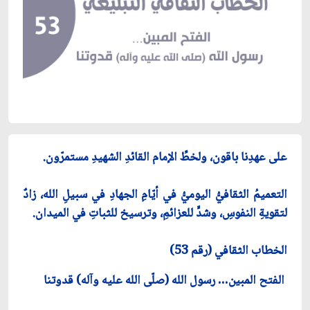
على عهدِنا باقون، ولخطِّ الإمام القائدِ الشهيدِ مستمرّون.
التعميمُ الثقافيُّ اليوميُّ في أيّامِ الجهادِ في سبيلِ الله، زادٌ
لتقويةِ النفوسِ، وشدٍّ للعزائمِ، وترسيخ للثباتِ في الميدان.
الخطاب الثقافي (رقم 53)
الفتح المبين… رسول الله (صلّى الله عليه وآله) قدوتنا