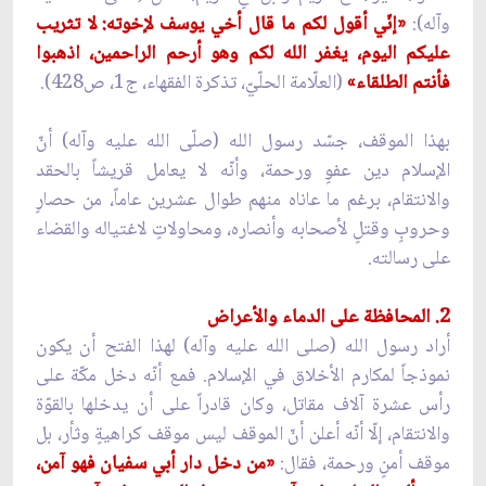
وآله):
«إنّي أقول لكم ما قال أخي يوسف لإخوته: لا تثريب
عليكم اليوم، يغفر الله لكم وهو أرحم الراحمين، اذهبوا
فأنتم الطلقاء»
(العلّامة الحلّيّ، تذكرة الفقهاء، ج1، ص428).
بهذا الموقف، جسّد رسول الله (صلّى الله عليه وآله) أنّ
الإسلام دين عفوٍ ورحمة، وأنّه لا يعامل قريشاً بالحقد
والانتقام، برغم ما عاناه منهم طوال عشرين عاماً، من حصارٍ
وحروبٍ وقتلٍ لأصحابه وأنصاره، ومحاولاتٍ لاغتياله والقضاء
على رسالته.
2. المحافظة على الدماء والأعراض
أراد رسول الله (صلى الله عليه وآله) لهذا الفتح أن يكون
نموذجاً لمكارم الأخلاق في الإسلام. فمع أنّه دخل مكّة على
رأس عشرة آلاف مقاتل، وكان قادراً على أن يدخلها بالقوّة
والانتقام، إلّا أنّه أعلن أنّ الموقف ليس موقف كراهيةٍ وثأر، بل
موقف أمنٍ ورحمة، فقال:
«من دخل دار أبي سفيان فهو آمن،