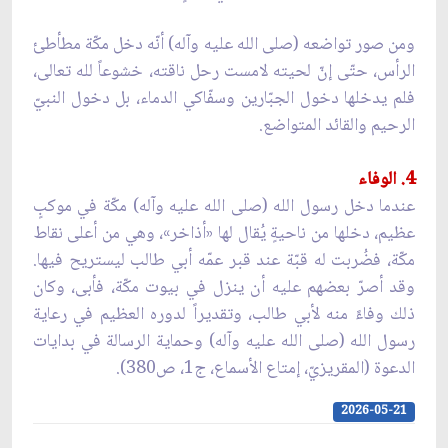
ومن صور تواضعه (صلى الله عليه وآله) أنّه دخل مكّة مطأطئ
الرأس، حتّى إنّ لحيته لامست رحل ناقته، خشوعاً لله تعالى،
فلم يدخلها دخول الجبّارين وسفّاكي الدماء، بل دخول النبيّ
الرحيم والقائد المتواضع.
4. الوفاء
عندما دخل رسول الله (صلى الله عليه وآله) مكّة في موكبٍ
عظيم، دخلها من ناحيةٍ يُقال لها «أذاخر»، وهي من أعلى نقاط
مكّة، فضُربت له قبّة عند قبر عمّه أبي طالب ليستريح فيها.
وقد أصرّ بعضهم عليه أن ينزل في بيوت مكّة، فأبى، وكان
ذلك وفاءً منه لأبي طالب، وتقديراً لدوره العظيم في رعاية
رسول الله (صلى الله عليه وآله) وحماية الرسالة في بدايات
الدعوة (المقريزيّ، إمتاع الأسماع، ج1، ص380).
2026-05-21