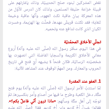
نقض المشركين لبنود صلح الحديبيّة، وذلك بإغارتهم على
قبيلة خزاعة حليفة المسلمين، ولذلك كان الدرس الأوّل من
هذه المعركة بيانَ عاقبة نكث العهود، وأنّها عاقبة وخيمة
للغاية؛ فقد نكثت قريشٌ عهدها، فحلّت بها الهزيمة، وخسرت
الكيان الذي كانت تدافع عنه وتحميه.
تجلّي الأخلاق المحمّديّة
في هذا اليوم، سطّر رسول الله (صلّى الله عليه وآله) أروع
معاني الأخلاق الكريمة والسجايا الفاضلة التي انصهرت بها
شخصيّته الرساليّة، فكان فتحاً لا يشبهه أيّ فتحٍ في تاريخ
الحروب والمعارك. ومن المهمّ الوقوف عند المشاهد الآتية:
1. العفو عند المقدرة
لمّا استتبّ الأمر لرسول الله (صلّى الله عليه وآله) يوم فتح
مكّة، دخل الكعبة وطرح ما فيها من أصنامٍ وأمر بتكسيرها، ثمّ
توجّه إلى أهل مكّة وسألهم:
«ماذا ترون أنّي فاعلٌ بكم؟»
،
فقالوا: خيراً، أخٌ كريم وابن أخٍ كريم. فقال (صلّى الله عليه