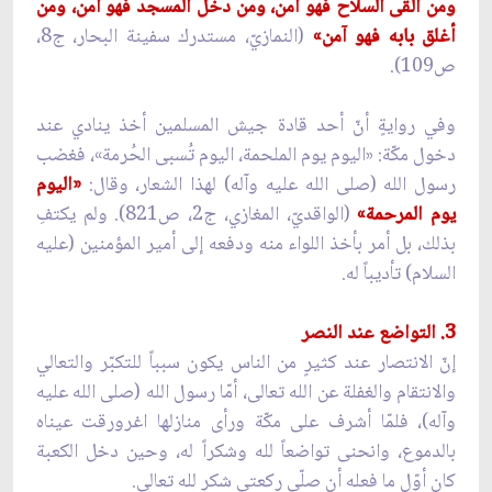
ومن ألقى السلاح فهو آمن، ومن دخل المسجد فهو آمن، ومن
أغلق بابه فهو آمن»
(النمازيّ، مستدرك سفينة البحار، ج8،
ص109).
وفي روايةٍ أنّ أحد قادة جيش المسلمين أخذ ينادي عند
دخول مكّة: «اليوم يوم الملحمة، اليوم تُسبى الحُرمة»، فغضب
رسول الله (صلى الله عليه وآله) لهذا الشعار، وقال:
«اليوم
يوم المرحمة»
(الواقديّ، المغازي، ج2، ص821). ولم يكتفِ
بذلك، بل أمر بأخذ اللواء منه ودفعه إلى أمير المؤمنين (عليه
السلام) تأديباً له.
3. التواضع عند النصر
إنّ الانتصار عند كثيرٍ من الناس يكون سبباً للتكبّر والتعالي
والانتقام والغفلة عن الله تعالى، أمّا رسول الله (صلى الله عليه
وآله)، فلمّا أشرف على مكّة ورأى منازلها اغرورقت عيناه
بالدموع، وانحنى تواضعاً لله وشكراً له، وحين دخل الكعبة
كان أوّل ما فعله أن صلّى ركعتي شكرٍ لله تعالى.