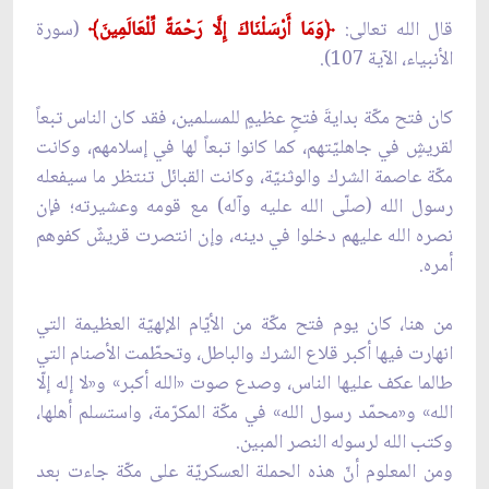
قال الله تعالى:
﴿وَمَا أَرْسَلْنَاكَ إِلَّا رَحْمَةً لِّلْعَالَمِينَ﴾
(سورة
الأنبياء، الآية 107).
كان فتح مكّة بدايةَ فتحٍ عظيمٍ للمسلمين، فقد كان الناس تبعاً
لقريشٍ في جاهليّتهم، كما كانوا تبعاً لها في إسلامهم، وكانت
مكّة عاصمة الشرك والوثنيّة، وكانت القبائل تنتظر ما سيفعله
رسول الله (صلّى الله عليه وآله) مع قومه وعشيرته؛ فإن
نصره الله عليهم دخلوا في دينه، وإن انتصرت قريشٌ كفوهم
أمره.
من هنا، كان يوم فتح مكّة من الأيّام الإلهيّة العظيمة التي
انهارت فيها أكبر قلاع الشرك والباطل، وتحطّمت الأصنام التي
طالما عكف عليها الناس، وصدع صوت «الله أكبر» و«لا إله إلّا
الله» و«محمّد رسول الله» في مكّة المكرّمة، واستسلم أهلها،
وكتب الله لرسوله النصر المبين.
ومن المعلوم أنّ هذه الحملة العسكريّة على مكّة جاءت بعد