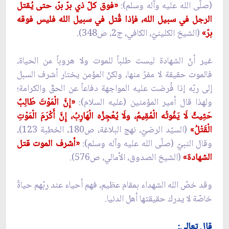
(صلّى الله عليه وآله وسلم):
«فوق كلّ ذي برّ برّ، حتى يُقتل
الرجل في سبيل الله، فإذا قُتل في سبيل الله فليس فوقه
برّ»
(الشيخ الكلينيّ، الكافي، ج2، ص348).
غير أنّ الشهادة ليست طلباً للموت ولا هروباً من الحياة،
فالموت حقيقة لا مفرّ منها، ولكنّ المؤمن يختار أشرف السبل
إلى ربّه إذا فُرضت عليه المواجهة دفاعاً عن الحقّ والكرامة؛
ولهذا قال أمير المؤمنين (عليه السلام):
«إِنَّ الْمَوْتَ طَالِبٌ
حَثِيثٌ لَا يَفُوتُه الْمُقِيمُ، ولَا يُعْجِزُه الْهَارِبُ، إِنَّ أَكْرَمَ الْمَوْتِ
الْقَتْلُ»
(السيّد الرضيّ، نهج البلاغة، ص180، الخطبة 123)،
وقال النبيّ (صلّى الله عليه وآله وسلم):
«أشرف الموت قتل
الشهادة»
(الشيخ الصدوق، الأمالي، ص576).
وقد خصّ الله الشهداء بمقام عظيم، فهم أحياء عند ربّهم حياةً
خاصّة لا يدرك حقيقتها أهل الدنيا.
قال تعالى: