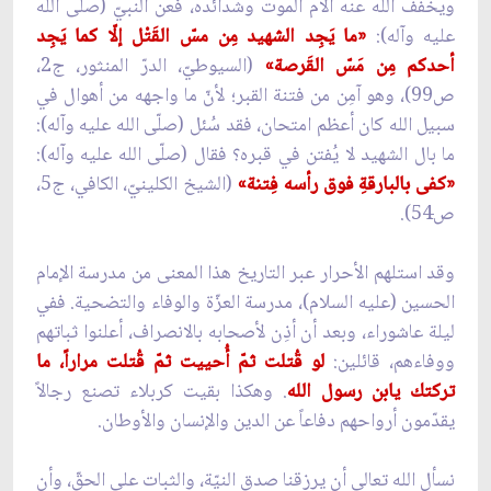
ويخفّف الله عنه آلام الموت وشدائده، فعن النبيّ (صلّى الله
عليه وآله):
«ما يَجِد الشهيد مِن مسّ القَتْل إلّا كما يَجِد
أحدكم مِن مَسّ القَرصة»
(السيوطيّ، الدرّ المنثور، ج2،
ص99)، وهو آمِن من فتنة القبر؛ لأنّ ما واجهه من أهوال في
سبيل الله كان أعظم امتحان، فقد سُئل (صلّى الله عليه وآله):
ما بال الشهيد لا يُفتن في قبره؟ فقال (صلّى الله عليه وآله):
«كفى بالبارقةِ فوق رأسه فِتنة»
(الشيخ الكلينيّ، الكافي، ج5،
ص54).
وقد استلهم الأحرار عبر التاريخ هذا المعنى من مدرسة الإمام
الحسين (عليه السلام)، مدرسة العزّة والوفاء والتضحية. ففي
ليلة عاشوراء، وبعد أن أذِن لأصحابه بالانصراف، أعلنوا ثباتهم
ووفاءهم، قائلين:
لو قُتلت ثمّ أُحييت ثمّ قُتلت مراراً، ما
تركتك يابن رسول الله
. وهكذا بقيت كربلاء تصنع رجالاً
يقدّمون أرواحهم دفاعاً عن الدين والإنسان والأوطان.
نسأل الله تعالى أن يرزقنا صدق النيّة، والثبات على الحقّ، وأن