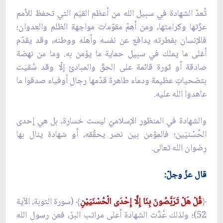
تُعدّ الشهادة في سبيل الله من أعظم القيَم التي تحفظ للأمم
عزّتها وكرامتها، ومن أهمّ مقوّمات مواجهة الظلم والعدوان؛
فالإنسان بفطرته يدافع عن نفسه وأهله ووطنه، وقد يقدّم
أغلى ما يملك في سبيل حماية ما يؤمن به. وما من نهضة
صادقة أو ثورة قائمة على الحقّ والمبادئ إلّا وقد سُقيَت
بتضحياتٍ عظيمة ودماء طاهرة قدّمها رجال أوفياء صدقوا ما
عاهدوا الله عليه.
والشهادة في المنظور الإسلاميّ ليست خسارة، بل هي إحدى
الحُسْنيَين؛ فالمؤمن بين نصر يحقّقه، أو شهادة ينال بها
رضوان الله تعالى.
قال عزّ وجلّ:
﴿
قُلْ هَلْ تَرَبَّصُونَ بِنَا إِلَّا إِحْدَى الْحُسْنَيَيْنِ
﴾ (سورة التوبة، الآية
52)؛ ولذلك عُدَّت الشهادة أعلى مراتب البرّ، فعن رسول الله