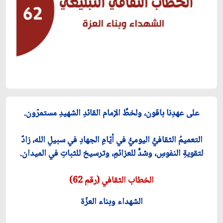
على عهدِنا باقون، ولخطِّ الإمام القائدِ الشهيدِ مستمرّون.
التعميمُ الثقافيُّ اليوميُّ في أيّامِ الجهادِ في سبيلِ الله، زادٌ
لتقويةِ النفوسِ، وشدٍّ للعزائمِ، وترسيخ للثباتِ في الميدان.
الخطاب الثقافي (رقم 62)
الشهداء وبناء العزّة