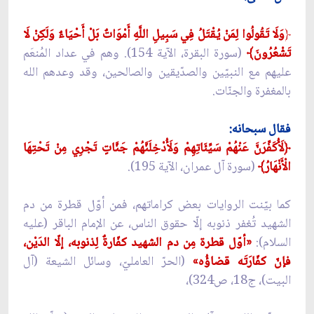
﴿
وَلَا تَقُولُوا لِمَنْ يُقْتَلُ فِي سَبِيلِ اللَّهِ أَمْوَاتٌ بَلْ أَحْيَاءٌ وَلَكِنْ لَا
تَشْعُرُونَ﴾
(سورة البقرة، الآية 154). وهم في عداد المُنعَم
عليهم مع النبيّين والصدّيقين والصالحين، وقد وعدهم الله
بالمغفرة والجنّات.
فقال سبحانه:
﴿لَأُكَفِّرَنَّ عَنْهُمْ سَيِّئَاتِهِمْ وَلَأُدْخِلَنَّهُمْ جَنَّاتٍ تَجْرِي مِنْ تَحْتِهَا
الْأَنْهَارُ﴾
(سورة آل عمران، الآية 195).
كما بيّنت الروايات بعض كراماتهم، فمن أوّل قطرة من دم
الشهيد تُغفر ذنوبه إلّا حقوق الناس، عن الإمام الباقر (عليه
السلام):
«أوّل قطرة مِن دم الشهيد كفّارةٌ لِذنوبه، إلّا الدَيْن،
فإنّ كفّارَتَه قضاؤُه»
(الحرّ العامليّ، وسائل الشيعة (آل
البيت)، ج18، ص324)،