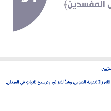
مرّون.
 الله، زادٌ لتقويةِ النفوسِ، وشدٍّ للعزائمِ، وترسيخ للثباتِ في الميدان.