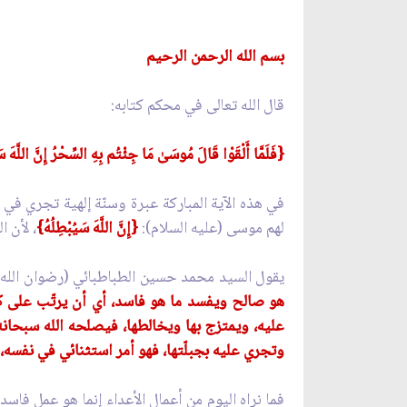
بسم الله الرحمن الرحيم
قال الله تعالى في محكم كتابه:
{فَلَمَّا أَلْقَوْا قَالَ مُوسَىٰ مَا جِئْتُم بِهِ السِّحْرُ إِنَّ اللَّهَ 
في هذه الآية المباركة عبرة وسنّة إلهية تجري في ا
لهم موسى (عليه السلام):
{إِنَّ اللَّهَ سَيُبْطِلُهُ}
، لأن 
يقول السيد محمد حسين الطباطبائي (رضوان الله عل
هو صالح ويفسد ما هو فاسد، أي أن يرتّب على كلّ
عليه، ويمتزج بها ويخالطها، فيصلحه الله سبحانه
وتجري عليه بجبلّتها، فهو أمر استثنائي في نفسه، 
فما نراه اليوم من أعمال الأعداء إنما هو عمل فاسد،