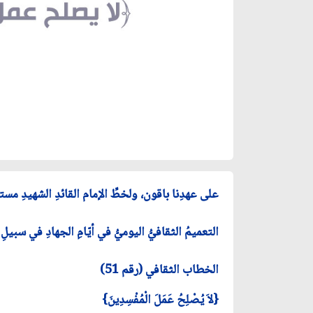
على عهدِنا باقون، ولخطِّ الإمام القائدِ الشهيدِ مست
التعميمُ الثقافيُّ اليوميُّ في أيّامِ الجهادِ في سبيلِ
الخطاب الثقافي (رقم 51)
{لاَ يُصْلِحُ عَمَلَ الْمُفْسِدِينَ}