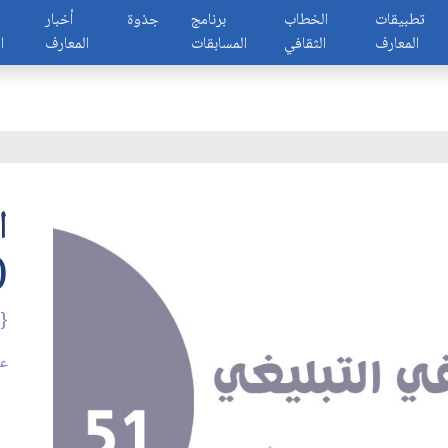
تطبيقات
الخطاب
برنامج
جذوة
أخبار
المعارف
الثقافي
المسابقات
المعارف
ا
ا
(
{ل
عد