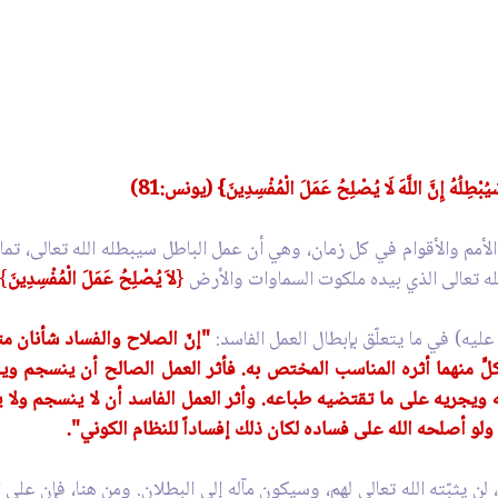
سَيُبْطِلُهُ إِنَّ اللَّهَ لَا يُصْلِحُ عَمَلَ الْمُفْسِدِينَ} (يونس:81)
لأمم والأقوام في كل زمان، وهي أن عمل الباطل سيبطله الله تعالى، تمام
الله تعالى الذي بيده ملكوت السماوات والأرض
{
لاَ يُصْلِحُ عَمَلَ الْمُفْسِدِينَ
}.
يه) في ما يتعلّق بإبطال العمل الفاسد:
"إنّ الصلاح والفساد شأنان متق
ٍ منهما أثره المناسب المختص به. فأثر العمل الصالح أن ينسجم ويل
 ويجريه على ما تقتضيه طباعه. وأثر العمل الفاسد أن لا ينسجم ولا يل
ولو أصلحه الله على فساده لكان ذلك إفساداً للنظام الكوني".
 لن يثبّته الله تعالى لهم، وسيكون مآله إلى البطلان. ومن هنا، فإن على 