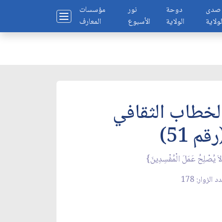
صدى
دوحة
نور
مؤسسات
لولاية
الولاية
الأسبوع
المعارف
لخطاب الثقافي
رقم 51)
اَ يُصْلِحُ عَمَلَ الْمُفْسِدِينَ}
د الزوار: 178