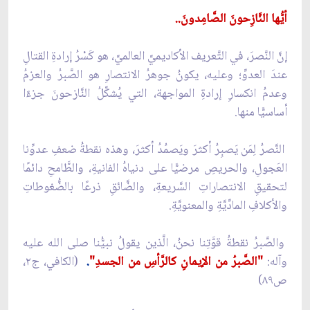
أيُّها النَّازِحونَ الصَّامِدونَ..
إنَّ النَّصرَ، في التَّعريف الأكاديميِّ العالميِّ، هو كَسْرُ إرادةِ القتالِ
عندَ العدوِّ؛ وعليه، يكونُ جوهرُ الانتصارِ هو الصَّبرُ والعزمُ
وعدمُ انكسارِ إرادةِ المواجهة، التي يُشكِّلُ النَّازحونَ جزءًا
أساسيًّا منها.
النَّصرُ لِمَن يَصبِرُ أكثرَ ويَصمُدُ أكثرَ، وهذه نقطةُ ضعفِ عدوِّنا
العَجولِ، والحريصِ مرضيًّا على دنياهُ الفانيةِ، والطَّامحِ دائمًا
لتحقيقِ الانتصاراتِ السَّريعةِ، والضَّائقِ ذرعًا بالضُّغوطاتِ
والأكلافِ المادِّيَّةِ والمعنويَّةِ.
والصَّبرُ نقطةُ قوَّتِنا نحنُ، الَّذين يقولُ نبيُّنا صلى الله عليه
وآله:
"الصَّبرُ من الإيمانِ كالرَّأسِ من الجسدِ"
.
(الكافي، ج٢،
ص٨٩)