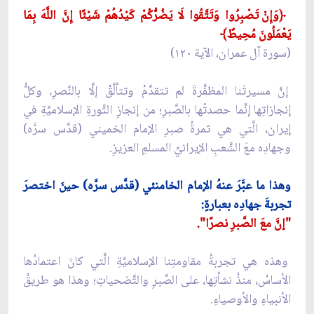
﴿وَإِنْ تَصْبِرُوا وَتَتَّقُوا لَا يَضُرُّكُمْ كَيْدُهُمْ شَيْئًا إِنَّ اللَّهَ بِمَا
يَعْمَلُونَ مُحِيطٌ﴾
(سورة آل عمران، الآية ١٢٠)
إنَّ مسيرتَنا المظفَّرةَ لم تتقدَّمْ وتتألَّقْ إلَّا بالنَّصرِ، وكلُّ
إنجازاتِها إنَّما حصدتْها بالصَّبرِ؛ من إنجازِ الثَّورةِ الإسلاميَّةِ في
إيران، الَّتي هي ثمرةُ صبرِ الإمام الخميني (قدَّس سرَّه)
وجهادِه معَ الشَّعبِ الإيرانيِّ المسلمِ العزيزِ.
وهذا ما عبَّرَ عنهُ الإمام الخامنئي (قدَّس سرَّه) حينَ اختصرَ
تجربةَ جهادِه بعبارةٍ:
"إنَّ معَ الصَّبرِ نصرًا".
وهذه هي تجربةُ مقاومتِنا الإسلاميَّةِ الَّتي كانَ اعتمادُها
الأساسُ، منذُ نشأتِها، على الصَّبرِ والتَّضحياتِ؛ وهذا هو طريقُ
الأنبياءِ والأوصياءِ.