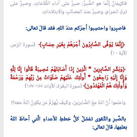
فالإيمانُ إنَّما هو الصَّبرُ: صبرٌ على أداءِ الطَّاعاتِ، وصبرٌ على
تركِ الحرامِ، وصبرٌ عندَ المصائبِ والابتلاءاتِ.
فاصبِروا واحتسِبوا أجرَكم عندَ اللهِ، فقد قالَ تعالى:
﴿إِنَّمَا يُوَفَّى الصَّابِرُونَ أَجْرَهُمْ بِغَيْرِ حِسَابٍ﴾
(سورة الزمر،
الآية ١٠)
﴿وَبَشِّرِ الصَّابِرِينَ * الَّذِينَ إِذَا أَصَابَتْهُمْ مُصِيبَةٌ قَالُوا إِنَّا لِلَّهِ
وَإِنَّا إِلَيْهِ رَاجِعُونَ * أُولَٰئِكَ عَلَيْهِمْ صَلَوَاتٌ مِنْ رَبِّهِمْ وَرَحْمَةٌ
وَأُولَٰئِكَ هُمُ الْمُهْتَدُونَ﴾
(سورة البقرة، الآيات ١٥٥-١٥٧)
واعلموا أنَّ اللهَ معَ الصَّابرينَ، وكيفَ يُهزَمُ مَن يكونُ اللهُ معه؟!
بالصَّبرِ والتَّقوى تفشلُ كلُّ خططِ الأعداءِ الَّتي أحاطَ اللهُ
بعلمِها، قالَ تعالى: