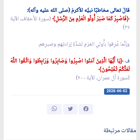
قالَ تعالى مخاطبًا نبيَّه الأكرمَ (صلى الله عليه وآله):
﴿فَاصْبِرْ كَمَا صَبَرَ أُولُو الْعَزْمِ مِنَ الرُّسُلِ﴾
(سورة الأحقاف، الآية
٣٥)
وإنَّما عُرِفوا بأُولي العزمِ لشدَّةِ إرادتِهم وصبرِهم.
ف
﴿يَا أَيُّهَا الَّذِينَ آمَنُوا اصْبِرُوا وَصَابِرُوا وَرَابِطُوا وَاتَّقُوا اللَّهَ
لَعَلَّكُمْ تُفْلِحُونَ﴾
(سورة آل عمران، الآية ٢٠٠)
2026-06-02
مقالات مرتبطة