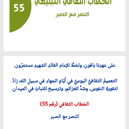
على عهدِنا باقون، ولخطِّ الإمام القائدِ الشهيدِ مستمرّون.
التعميمُ الثقافيُّ اليوميُّ في أيّامِ الجهادِ في سبيلِ الله، زادٌ
لتقويةِ النفوسِ، وشدٍّ للعزائمِ، وترسيخ للثباتِ في الميدان.
الخطاب الثقافي (رقم 55)
النصر مع الصبر