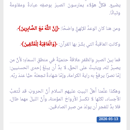
يضيع. فكلُّ هؤلاء يمارسونَ الصبرَ بوصفِه عبادةً ومقاومةً
وثباتًا.
ومن هنا كان الوعدُ الإلهيُّ واضحًا:
﴿إِنَّ اللَّهَ مَعَ الصَّابِرِينَ﴾
،
وكانتِ العاقبةُ التي بشّرَ بها القرآن:
﴿وَالْعَاقِبَةُ لِلْمُتَّقِينَ﴾
.
فما بينَ الصبرِ والظفرِ علاقةٌ حتميّةٌ في منطقِ السماءِ؛ لأنَّ من
يصبرُ لله، ويثبتُ على الحقّ، لا بدَّ أن يبلغَ إحدى الحسنيين:
إمّا نصرًا يرفعُ به رايةَ الكرامة، وإمّا شهادةً تجعلهُ حيًّا عندَ ربّه.
وهكذا علّمنا أهلُ البيتِ عليهم السلام أنَّ الحروبَ قد تُتعبُ
الأجساد، لكنّها لا تكسرُ الأرواحَ المؤمنة، وأنَّ الليلَ مهما طال،
فلا بدَّ للفجرِ أن يولدَ من صبرِ الصادقين.
2026-05-13