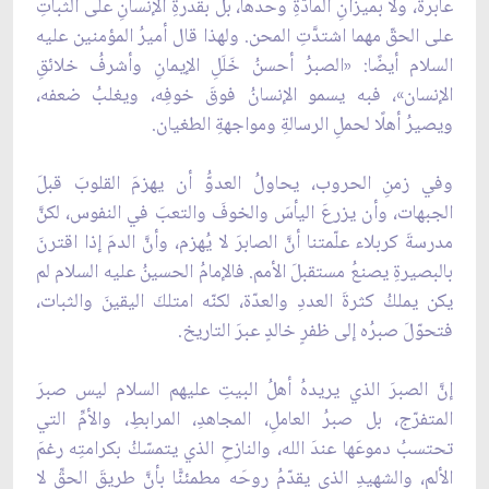
عابرة، ولا بميزانِ المادّةِ وحدها، بل بقدرةِ الإنسانِ على الثباتِ
على الحقّ مهما اشتدَّتِ المحن. ولهذا قال أميرُ المؤمنين عليه
السلام أيضًا: «الصبرُ أحسنُ خَلَلِ الإيمانِ وأشرفُ خلائقِ
الإنسان»، فبه يسمو الإنسانُ فوقَ خوفِه، ويغلبُ ضعفه،
ويصيرُ أهلًا لحملِ الرسالةِ ومواجهةِ الطغيان.
وفي زمنِ الحروب، يحاولُ العدوُّ أن يهزمَ القلوبَ قبلَ
الجبهات، وأن يزرعَ اليأسَ والخوفَ والتعبَ في النفوس، لكنَّ
مدرسةَ كربلاء علّمتنا أنَّ الصابرَ لا يُهزم، وأنَّ الدمَ إذا اقترنَ
بالبصيرةِ يصنعُ مستقبلَ الأمم. فالإمامُ الحسينُ عليه السلام لم
يكن يملكُ كثرةَ العددِ والعدّة، لكنّه امتلكَ اليقينَ والثبات،
فتحوّلَ صبرُه إلى ظفرٍ خالدٍ عبرَ التاريخ.
إنَّ الصبرَ الذي يريدهُ أهلُ البيتِ عليهم السلام ليس صبرَ
المتفرّج، بل صبرُ العاملِ، المجاهدِ، المرابطِ، والأمِّ التي
تحتسبُ دموعَها عندَ الله، والنازحِ الذي يتمسّكُ بكرامتِه رغمَ
الألم، والشهيدِ الذي يقدّمُ روحَه مطمئنًّا بأنَّ طريقَ الحقِّ لا