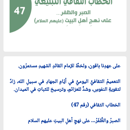
على عهدِنا باقون، ولخطِّ الإمام القائدِ الشهيدِ مستمرّون.
التعميمُ الثقافيُّ اليوميُّ في أيّامِ الجهادِ في سبيلِ الله، زادٌ
لتقويةِ النفوسِ، وشدٍّ للعزائمِ، وترسيخ للثباتِ في الميدان.
الخطاب الثقافي (رقم 47)
الصبرُ والظَّفَرُ… على نهجِ أهلِ البيتِ عليهم السلام