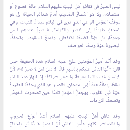
ليس الصبرُ في ثقافةِ أهلِ البيتِ عليهم السلام حالةَ خضوعٍ أو
استسلام، ولا هو انكسارُ الضعيفِ أمامَ شدائدِ الحياة؛ بل هو
موقفُ المؤمنِ الواعي الذي يرى في البلاءِ ميدانًا للثبات، وفي
المحنةِ طريقًا إلى النصرِ والكرامة. فالصبرُ عندهم ليس
جمودًا، بل قوّةٌ تضبطُ الانفعال، وتمنعُ السقوط، وتحفظُ
البصيرةَ حيّةً وسطَ العواصف.
وقد أكّد أميرُ المؤمنين عليٌّ عليه السلام هذه الحقيقة حين
قال: «أيُّها الناسُ عليكم بالصبرِ فإنَّه لا دينَ لمن لا صبرَ له»، لأنَّ
الإنسانَ قد يملكُ المعرفةَ والشعارات، لكنَّه إذا انهارَ عندَ البلاءِ
سقطَ إيمانُهُ عندَ أوّلِ امتحان. فالصبرُ هو الذي يحفظُ العقيدةَ
حيّةً في القلوب، ويجعلُ المؤمنَ ثابتًا حين تضطربُ النفوسُ
وتضعفُ الإرادات.
وقد عاشَ أهلُ البيتِ عليهم السلام أشدَّ أنواعِ الحروبِ
والظلامات، لكنّهم علَّموا الناسَ أنَّ النصرَ لا يُقاسُ بلحظةٍ