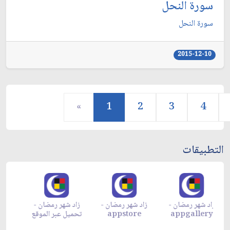
سورة النحل
سورة النحل
2015-12-10
«
1
2
3
4
التطبيقات
زاد شهر رمضان -
زاد شهر رمضان -
زاد شهر رمضان -
م
appgallery
appstore
تحميل عبر الموقع
تح