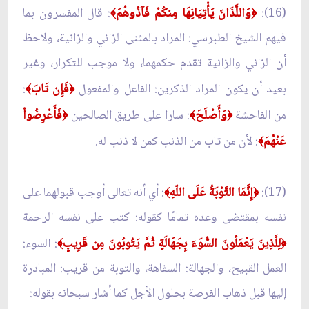
(16):
وَاللَّذَانَ يَأْتِيَانِهَا مِنكُمْ فَآذُوهُمَ
: قال المفسرون بما
﴾
﴿
فيهم الشيخ الطبرسي: المراد بالمثنى الزاني والزانية، ولاحظ
أن الزاني والزانية تقدم حكمهما، ولا موجب للتكرار، وغير
بعيد أن يكون المراد الذكرين: الفاعل والمفعول
فَإِن تَابَ
:
﴾
﴿
من الفاحشة
وَأَصْلَحَ
: سارا على طريق الصالحين
فَأَعْرِضُواْ
﴿
﴾
﴿
عَنْهُمَ
: لأن من تاب من الذنب كمن لا ذنب له.
﴾
(17):
إِنَّمَا التَّوْبَةُ عَلَى اللّهِ
: أي أنه تعالى أوجب قبولهما على
﴾
﴿
نفسه بمقتضى وعده تمامًا كقوله: كتب على نفسه الرحمة
لِلَّذِينَ يَعْمَلُونَ السُّوَءَ بِجَهَالَةٍ ثُمَّ يَتُوبُونَ مِن قَرِيبٍ
: السوء:
﴾
﴿
العمل القبيح، والجهالة: السفاهة، والتوبة من قريب: المبادرة
إليها قبل ذهاب الفرصة بحلول الأجل كما أشار سبحانه بقوله: