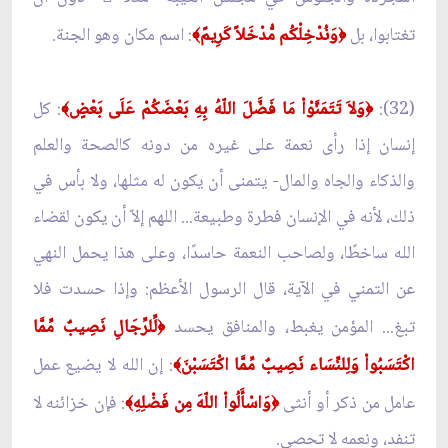
تغتابوا، بل
وَنُدْخِلْكُم مُّدْخَلاً كَرِيمً
: اسم مكان وهو الجنة.
﴾
﴿
(32):
وَلاَ تَتَمَنَّوْاْ مَا فَضَّلَ اللّهُ بِهِ بَعْضَكُمْ عَلَى بَعْضٍ
: كل
﴾
﴿
إنسان إذا رأى نعمة على غيره من دونه كالصحة والعلم
والذكاء والجاه والمال- يتمنى أن يكون له مثلها، ولا بأس في
ذلك، لأنه في الإنسان فطرة وطبيعة... اللهم إلاّ أن يكون لقضاء
الله ساخطًا، ولصاحب النعمة حاسدًا، وعلى هذا يحمل النهي
عن التمني في الآية، قال الرسول الأعظم: وإذا حسدت فلا
تبغ... المؤمن يغبط، والمنافق يحسد
لِّلرِّجَالِ نَصِيبٌ مِّمَّا
﴿
اكْتَسَبُواْ وَلِلنِّسَاء نَصِيبٌ مِّمَّا اكْتَسَبْنَ
: إن الله لا يضيع عمل
﴾
عامل من ذكر أو أنثى
وَاسْأَلُواْ اللّهَ مِن فَضْلِهِ
: فإن خزائنه لا
﴾
﴿
تنفد، ونعمه لا تحصى.