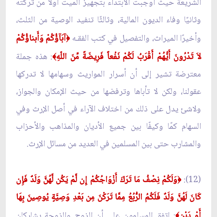
الشريعة حيث أوجبت الابتداء بتجهيز الميت أولاً من تركته
وثانيًا وفاء الديون المالية، وثالثًا تنفيد الوصية من الثلث،
وأخيرًا الميراث، والتفصيل في كتب الفقـه
آبَآؤُكُمْ وَأَبناؤُكُمْ
﴿
لاَ تَدْرُونَ أَيُّهُمْ أَقْرَبُ لَكُمْ نَفْعاً فَرِيضَةً مِّنَ اللّهِ
: هذه جملة
﴾
معترضة تشير إلى أن أسرار المواريث وسهامها لا تدركها
عقولنا، ولكن لا تأباها وترفضها من حيث الإمكان والجواز،
ولاشئ يدل على ذلك من اختلاف الآراء في أصل الإرث وفي
السهام كمًا وكيفًا بين جميع الأديان والمذاهب والأحزاب
والمشارب حتى بين المسلمين في العديد من مسائل الإرث.
(12):
وَلَكُمْ نِصْفُ مَا تَرَكَ أَزْوَاجُكُمْ إِن لَّمْ يَكُن لَّهُنَّ وَلَدٌ فَإِن
﴿
كَانَ لَهُنَّ وَلَدٌ فَلَكُمُ الرُّبُعُ مِمَّا تَرَكْنَ مِن بَعْدِ وَصِيَّةٍ يُوصِينَ بِهَا
أَوْ دَيْنٍ
: اتفق المسلمون على أن الزوج والزوجة يشاركان
﴾