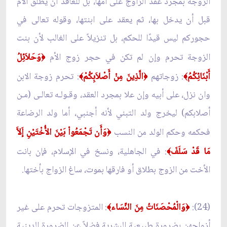
الزوجة بمجرد عقد الزاوج على أمها، بل للعاقد أن يطلق الأم
قبل أن يدخل بها، ثم يعقد على ابنتها، وقوله تعالى في
حجوركم ليس قيدًا للحكم، بل تنزيلاً على الغالب لأن بنت
الزوجة تحرم وإن لم تكن في حجر زوج الأم
وَحَلاَئِلُ
﴿
أَبْنَائِكُمُ
: زوجاتهم
الَّذِينَ مِنْ أَصْلاَبِكُمْ
: تحرم زوجة الابن
﴾
﴿
﴾
وان نزل، على أبيه وإن علا بمجرد العقد، وقـولـه تعالـى (مـن
أصلابكم) ليخرج ولد التبني لأنه أجنبي، أما ولد الرضاعة
فحكمه وحكم الولد من النسب
وَأَن تَجْمَعُواْ بَيْنَ الأُخْتَيْنِ إَلاَّ
﴿
مَا قَدْ سَلَفَ
: في الجاهلية، ونسخ في الإسلام، فإن بانت
﴾
الأخت من الزوج بطلاق أو فارقها بموت، ساغ الزواج بأختها.
(24):
وَالْمُحْصَنَاتُ مِنَ النِّسَاء
: المتزوجات تحرم على غير
﴾
﴿
أزواجهن بضرورة طبيعية البشرية فضلاً عن الضرورة الدينية