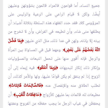
جميع النساء، أما قوامون فالمراد قائمون بشؤونهن وعليهن
أيضًا، ولكن لا قيام الراعي على الرعية والرئيس على
المرؤوس كلا، فقد حدد الفقهاء هذه السلطة بثلاثة أشياء: أن
يطلقها متى شاء، وأن تطيعه في الفراش، وأن لا تخرج من
بيته إلا بإذنه، ولهن في عدا ذلك، مثل الذي عليهن
بِمَا فَضَّلَ
﴿
اللّهُ بَعْضَهُمْ عَلَى بَعْضٍ
: ومهما قيل في المساواة بين المرأة
﴾
والرجل فإنه أقوى منها على تحمل التبعات والمسؤوليات
وإنكار ذلك إنكار للبديهات
وَبِمَا أَنفَقُو
: فيه إيماء إلى أن
﴾
﴿
الزوج إذا لم ينفق لم يكن قوامًا عليها، ولها والأمر كذلك، أن
تطلب الطلاق منه والإنفصال عنه
فَالصَّالِحَاتُ قَانِتَاتٌ
:
﴾
﴿
مطيعات لله قائمات بما عليهن للأزواج
حَافِظَاتٌ لِّلْغَيْبِ
: أن
﴾
﴿
يحفظن في غياب الرجل ما يجب حفظه من الفروج وعفتها