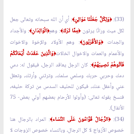
(33):
وَلِكُلٍّ جَعَلْنَا مَوَالِيَ
: أي أن الله سبحانه وتعالى جعل
﴾
﴿
لكل ميت وراثًا يرثون
مِمَّا تَرَكَ
: وهم
الْوَالِدَانِ
: والأجداد
﴾
﴿
﴾
﴿
والجدات
وَالأَقْرَبُونَ
: وهم الأولاد والإخوة والاخوات
﴾
﴿
والأعمام والعمات والاخوال الخالات
وَالَّذِينَ عَقَدَتْ أَيْمَانُكُمْ
﴿
فَآتُوهُمْ نَصِيبَهُمْ
: كان الرجل يعاقد الرجل، فيقول له: دمي
﴾
دمك وحربي حربك وسلمي سلمك، وترثني وأرثك، وتعقل
عني وأعقل عنك، فيكون للحليف السدس من تركة حليفه،
فنسخ بقوله تعالى: (وأولوا الأرحام بعضهم أولي بعض- 75
الأنفال).
(34):
الرِّجَالُ قَوَّامُونَ عَلَى النِّسَاء
: المراد بالرجال هنا
﴾
﴿
خصوص الأزواج لا كل الرجال، وبالنساء خصوص الزوجات لا