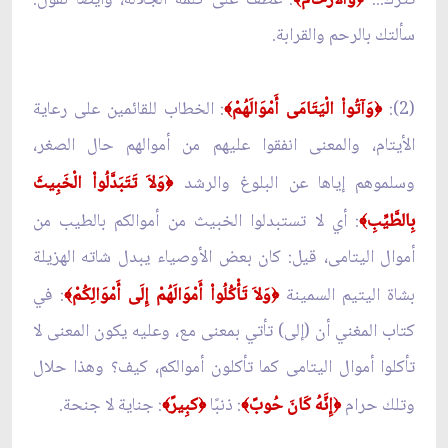
سألتك بالرحم والقرابة.
(2):
وَآتُواْ الْيَتَامَى أَمْوَالَهُمْ
: الخطاب للقائمين على رعاية
﴾
﴿
الأيتام، والمعنى انفقوا عليهم من أموالهم حال الصغر،
وسلموهم إياها عن البلوغ والرشد
وَلاَ تَتَبَدَّلُواْ الْخَبِيثَ
﴿
بِالطَّيِّبِ
: أي لا تستبدلوا الخبيث من أموالكم بالطيب من
﴾
أموال اليتامى، قيل: كان بعض الأوصياء يبدل شاته الهزيلة
بشاة اليتيم السمينة
وَلاَ تَأْكُلُواْ أَمْوَالَهُمْ إِلَى أَمْوَالِكُمْ
: في
﴾
﴿
كتاب المغني أن (إلى) تأتي بمعنى مع، وعليه يكون المعنى لا
تأكلوا أموال اليتامى كما تأكلون أموالكم، كيف؟ وهذا حلال
وتلك حرام
إِنَّهُ كَانَ حُوبً
: ذنبًا
كبِيرً
: جناية لا جنحة.
﴾
﴿
﴾
﴿