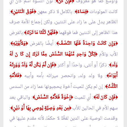
وأوسع كما هو معروف
فَإِن كُنّ
: نون النسوة اسم كان أي
﴾
﴿
كانت المولودات
نِسَاءً
: بالكامل لا ذكر معهن
فَوْقَ اثْنَتَيْنِ
:
﴾
﴿
﴾
﴿
الظاهر يدل على ما زاد على اثنتين، ولكن إجماع الأمة صرف
هذا الظاهر إلى اثنتين فما فوقهما
فَلَهُنَّ ثُلُثَا مَا تَرَكَ
:بالفرض
﴾
﴿
وَإِن كَانَتْ وَاحِدَةً فَلَهَا النِّصْفُ
: أيضًا بالفرض
وَلأَبَوَيْهِ
:
﴾
﴿
﴾
﴿
الأب والأم
لِكُلِّ وَاحِدٍ مِّنْهُمَا السُّدُسُ مِمَّا تَرَكَ إِن كَا نَ لَهُ
﴿
وَلَد
: ذكرًا أو أنثى، واحدًا أو أكثر
فَإِن لَّمْ يَكُن لَّهُ وَلَدٌ وَوَرِثَهُ
﴿
﴾
أَبَوَاهُ
: ولا ولد ولد، وانحصر ميراثه بأمه وأبيه
فَلأُمِّهِ
﴿
﴾
الثُّلُثُ
: إن لم يكن للميت أخوة يحجبونها عما زاد من السدس
﴾
فَإِن كَانَ لَهُ
: أي للميت
إِخْوَةٌ فَلأُمِّهِ السُّدُسُ
: والباقي بعد
﴾
﴿
﴾
﴿
سهم الأم في الحالين للأب
مِن بَعْدِ وَصِيَّةٍ يُوصِي بِهَا أَوْ دَيْنٍ
:
﴾
﴿
وقدمت الوصية على الدين لفظًا لا حكمًا، لأنه مقدم عليها في