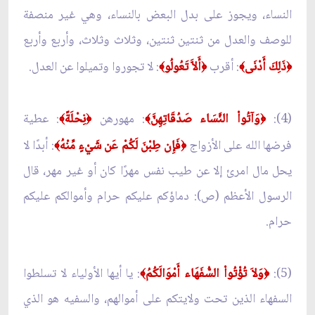
النساء، ويجوز على بدل البعض بالنساء، وهي غير منصفة
للوصف والعدل من ثنتين ثنتين، وثلاث وثلاث، وأربع وأربع
ذَلِكَ أَدْنَى
: أقرب
أَلاَّ تَعُولُو
: لا تجوروا وتميلوا عن العدل.
﴾
﴿
﴾
﴿
(4):
وَآتُواْ النَّسَاء صَدُقَاتِهِنَّ
: مهورهن
نِحْلَةً
: عطية
﴾
﴿
﴾
﴿
فرضها الله على الأزواج
فَإِن طِبْنَ لَكُمْ عَن شَيْءٍ مِّنْهُ
: أبدًا لا
﴾
﴿
يحل مال امرئ إلا عن طيب نفس مهرًا كان أو غير مهر، قال
الرسول الأعظم (ص): دماؤكم عليكم حرام وأموالكم عليكم
حرام.
(5):
وَلاَ تُؤْتُواْ السُّفَهَاء أَمْوَالَكُمُ
: يا أيها الأولياء لا تسلطوا
﴾
﴿
السفهاء الذين تحت ولايتكم على أموالهم، والسفيه هو الذي