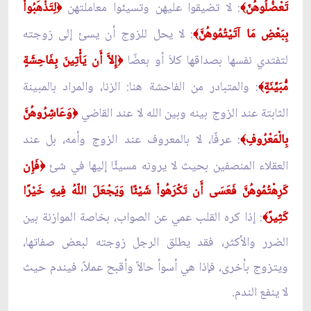
تَعْضُلُوهُنّ
: لا تضيقوا عليهن وتسيئوا معاملتهن
لِتَذْهَبُواْ
﴿
﴾
بِبَعْضِ مَا آتَيْتُمُوهُنَّ
: لا يحل للزوج أن يسئ إلى زوجته
﴾
لتفتدي نفسها بصداقها كلاَ أو بعضًا
إِلاَّ أَن يَأْتِينَ بِفَاحِشَةٍ
﴿
مُّبَيِّنَةٍ
: والمتبادر من الفاحشة هنا: الزنا، والمراد بالمبينة
﴾
الثابتة عند الزوج بينه وبين الله لا عند القاضي
وَعَاشِرُوهُنَّ
﴿
بِالْمَعْرُوفِ
: عرفًا، لا بالمعروف عند الزوج وأمه، بل عند
﴾
العقلاء المنصفين بحيث لا يرونه مسيئًا إليها في شئ
فَإِن
﴿
كَرِهْتُمُوهُنَّ فَعَسَى أَن تَكْرَهُواْ شَيْئًا وَيَجْعَلَ اللّهُ فِيهِ خَيْرًا
كَثِيرً
: إذا كره القلب عمي عن الصواب، بخاصة الموازنة بين
﴾
الضرر والأكثر، فقد يطلق الرجل زوجته لبعض صفاتها،
ويتزوج بأخرى، فإذا هي أسوأ حالاً وأقبح عملاً، فيندم حيث
لا ينفع الندم.