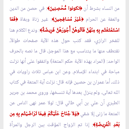
من النساء بشرط أن
تكونوا مُّحْصِنِينَ
: في حصن من الدين
﴾
﴿
والعفة عن الحرام
غَيْرَ مُسَافِحِينَ
: غير زناة وبغاة
فَمَا
﴿
﴾
﴿
اسْتَمْتَعْتُم بِهِ مِنْهُنَّ فَآتُوهُنَّ أُجُورَهُنَّ فَرِيضَةً
: وندع الكلام هنا
﴾
للفخر الرازي، فقد كتب حول هذه الآية صفحات طوالاً،
نقتطف منها ما يتناسب مع هذا الموجز، قال ما نصه بالحرف
الواحد: (المراد بهذه الآية حكم المتعة) واتفقوا على أنها نزلت
مباحة في ابتداء الإسلام. وعن ابن عباس ثلاث راويات في
ذلك، أما عمران بن حصين فإنه قال: نزلت آية المتعة في كتاب
الله تعالى، ولم ينزل بعدها آية تنسخها، وروى محمد بن جرير
الطبري أن علي بن أبي طالي قال: لولا عمر نهى الناس عن
المتعة ما زنى إلا شقي
وَلاَ جُنَاحَ عَلَيْكُمْ فِيمَا تَرَاضَيْتُم بِهِ مِن
﴿
بَعْدِ الْفَرِيضَةِ
: إذا تم الزواج المؤقت بين الرجل والمرأة
﴾