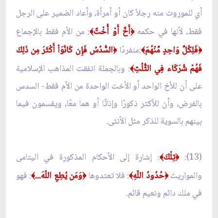
أي للموروث منه رجلاً كان أو أمرأة، وأعاد الضمير على الرجل
فقط، لأنها في حكمه
أَخٌ أَوْ أُخْتٌ
: من الأم فقط بالإجماع
﴾
﴿
فَلِكُلِّ وَاحِدٍ مِّنْهُمَ
:منفردًا
السُّدُسُ فَإِن كَانُوَاْ أَكْثَرَ مِن ذَلِكَ
﴿
﴾
﴿
فَهُمْ شُرَكَاء فِي الثُّلُثِ
: وبالجملة اتفقت المذاهب الإسلامية
﴾
على أن للأخ الواحد أو الأخت الواحدة من الأم فقط- السدس
بالفرض، وأن للأكثر ذكورًا وإناثًا أو هما معًا، ويقسمون فيما
بينهم بالسوية للذكر مثل الأنثى.
(13):
تِلْكَ
: إشارة إلى الأحكام المذكورة في اليتامى
﴾
﴿
والمواريث
حُدُودُ اللّهِ
: فلا تعتدوها
وَمَن يُطِعِ اللّهَ...
: فهو
﴾
﴿
﴾
﴿
في ملك دائم ونعيم قائم.