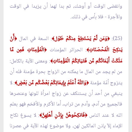
وانقضى الوقت أو أوشك، ثم بدا لهما أن يزيدا في الوقت
والأجرة - فلا بأس في ذللك.
(25):
وَمَن لَّمْ يَسْتَطِعْ مِنكُمْ طَوْل
: السعة في المال
أََنْ
﴿
﴾
﴿
يَنكِحَ الْمُحْصَنَاتِ
: الحرائر المؤمنات
الْمُؤْمِنَاتِ فَمِن مِّا
﴿
﴾
مَلَكَتْ أَيْمَانُكُم مِّن فَتَيَاتِكُمُ الْمُؤْمِنَاتِ
: ومعنى الآية بالكامل:
﴾
من لم يجد من المال ما يمكنه من الزواج بحرة مؤمنة فله أن
يتزوج أمّة مؤمنة
وَاللّهُ أَعْلَمُ بِإِيمَانِكُمْ بَعْضُكُم مِّن بَعْضٍ
: لا
﴾
﴿
ينبغي من أحد أن يستنكف عن زواج امرأة للونها وعنصرها
فالجميع من آدم، وآدم من تراب، أما الأكرم والأفخم فهو بعلم
الله لا عند الناس
فَانكِحُوهُنَّ بِإِذْنِ أَهْلِهِنَّ
: لا يسوغ نكاح
﴾
﴿
الإماء إلاّ بإذن المالكين لهن، ولا موضوع لهذه الآية في عصرنا