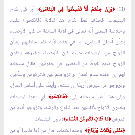
(3):
وَإِنْ خِفْتُمْ أَلاَّ تُقْسِطُواْ فِي الْيَتَامَى
: أي في نكاح
﴾
﴿
اليتيمات، فحذف لفظ نكاح هنا لدلالة (فانكحوا) عليه،
وخلاصة المعنى أنه تعالى في الآية السابقة خاطب الأوصياء
بشأن أموال اليتامى، أما في هذه الآية فقد خاطبهم بشأن
الزواج من اليتيمات حيث كان الأوصياء وغيرهم يتقون
الزواج منهم خوفًا من التقصير في حقوقهن، فقال سبحانه
لهم: إن خفتم عدم العدل لو تزوجتم بهن فاتركوهن وشأنهن،
وتزوجوا من غيرهن أربعًا إن شئتم، وأيضًا على أساس العدل،
وإلى هذا أشار سبحانه إلى:
فَانكِحُو
: أي دعوا اليتيمات
﴾
﴿
يخترن الأزواج لأنفسهن بعد البلوغ والرشد، وتزوجوا أنتم من
غيرهن
مَا طَابَ لَكُم مِّنَ النِّسَاء
: دون اليتيمات
﴾
﴿
مَثْنَى وَثُلاَثَ وَرُبَاعَ
: وهذه الكلمات حال من (ما طاب) أو من
﴾
﴿