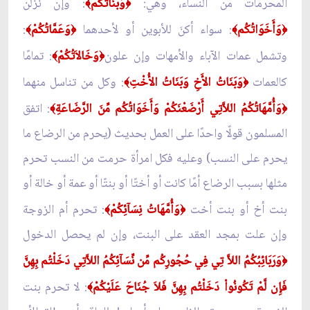
المحرمات من النساء، وهي:
وَبَنَاتُكُمْ
: وإن نزلن
﴾
﴿
وَأَخَوَاتُكُم
: سواء أكنَ للأبوين أو لأحدهما
وَعَمَّاتُكُمْ
:
﴾
﴿
﴾
﴿
وتشمل عمات الآباء والأمهات وإن علون
وَخَالاَتُكُمْ
: تمامًا
﴾
﴿
كالعمات
وَبَنَاتُ الأَخِ وَبَنَاتُ الأُخْتِ
: وكل من تناسل منهما
﴾
﴿
وَأُمَّهَاتُكُمُ اللاَّتِي أَرْضَعْنَكُمْ وَأَخَوَاتُكُم مِّنَ الرَّضَاعَةِ
: اتفق
﴾
﴿
المسلمون قولًا واحدًا على العمل بحديث (يحرم من الرضاع ما
يحرم على النسب) وعليه فكل امرأة حرمت من النسب تحرم
مثلها بسبب الرضاع أمًا كانت أو أختًا أو بنتًا أو عمة أو خالة أو
بنت أخ أو بنت أخت
وَأُمَّهَاتُ نِسَآئِكُمْ
: تحرم أم الزوجة
﴾
﴿
وإن علت بمجد العقد على البنت، وإن لم يحصل الدخول
وَرَبَائِبُكُمُ اللاَّ تِي فِي حُجُورِكُم مِّن نِّسَآئِكُمُ اللاَّتِي دَخَلْتُم بِهِنَّ
﴿
فَإِن لَّمْ تَكُونُواْ دَخَلْتُم بِهِنَّ فَلاَ جُنَاحَ عَلَيْكُمْ
: لا تحرم بنت
﴾