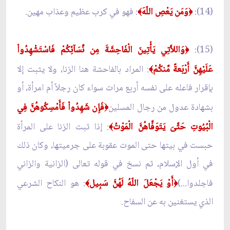
(14):
وَمَن يَعْصِ اللّهَ
: فهو في كرب عظيم وعذاب مهين.
﴾
﴿
(15):
وَاللاَّتِي يَأْتِينَ الْفَاحِشَةَ مِن نِّسَآئِكُمْ فَاسْتَشْهِدُواْ
﴿
عَلَيْهِنَّ أَرْبَعةً مِّنكُمْ
: المراد بالفاحشة هنا الزنا، ولا يثبت إلا
﴾
بإقرار فاعله على نفسه أربع مرات سواء كان رجلاً أم امرأة، أو
بشهادة عدول من رجال المسلين
فَإِن شَهِدُواْ فَأَمْسِكُوهُنَّ فِي
﴿
الْبُيُوتِ حَتَّىَ يَتَوَفَّاهُنَّ الْمَوْتُ
: إذا ثبت الزنا على المرأة
﴾
حبست في بيتها حتى الموت عقوبة على جرميتها، وكان ذلك
في أول الإسلام، ثم نسخ في قوله تعالى (الزانية والزاني
فاجلدوا...)
أَوْ يَجْعَلَ اللّهُ لَهُنَّ سَبِيل
: هو النكاح الشرعي
﴾
﴿
الذي يستغنين به عن السفاح.