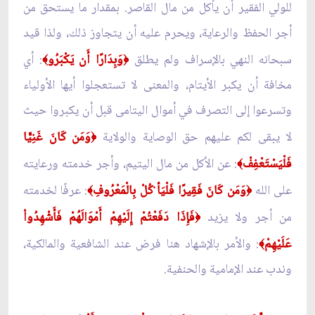
للولي الفقير أن يأكل من مال القاصر. بمقدار ما يستحق من
أجر الحفظ والرعاية، ويحرم عليه أن يتجاوز ذلك، ولذا قيد
سبحانه النهي بالإسراف ولم يطلق
وَبِدَارًا أَن يَكْبَرُو
: أي
﴾
﴿
مخافة أن يكبر الأيتام، والمعنى لا تستعجلوا أيها الأولياء
وتسرعوا إلى التصرف في أموال اليتامى قبل أن يكبروا حيث
لا يبقى لكم عليهم حق الوصاية والولاية
وَمَن كَانَ غَنِيًّا
﴿
فَلْيَسْتَعْفِفْ
: عن الأكل من مال اليتيم، وأجر خدمته ورعايته
﴾
على الله
وَمَن كَانَ فَقِيرًا فَلْيَأ ْكُلْ بِالْمَعْرُوفِ
: عرفًا لخدمته
﴾
﴿
من أجر ولا يزيد
فَإِذَا دَفَعْتُمْ إِلَيْهِمْ أَمْوَالَهُمْ فَأَشْهِدُواْ
﴿
عَلَيْهِمْ
: والأمر بالإشهاد هنا فرض عند الشافعية والمالكية،
﴾
وندب عند الإمامية والحنفية.