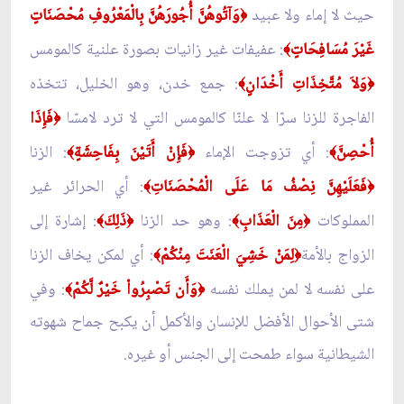
حيث لا إماء ولا عبيد
وَآتُوهُنَّ أُجُورَهُنَّ بِالْمَعْرُوفِ مُحْصَنَاتٍ
﴿
غَيْرَ مُسَافِحَاتٍ
: عفيفات غير زانيات بصورة علنية كالمومس
﴾
وَلاَ مُتَّخِذَاتِ أَخْدَانٍ
: جمع خدن، وهو الخليل، تتخذه
﴾
﴿
الفاجرة للزنا سرّا لا علنّا كالمومس التي لا ترد لامسّا
فَإِذَا
﴿
أُحْصِنَّ
: أي تزوجت الإماء
فَإِنْ أَتَيْنَ بِفَاحِشَةٍ
: الزنا
﴾
﴿
﴾
فَعَلَيْهِنَّ نِصْفُ مَا عَلَى الْمُحْصَنَاتِ
: أي الحرائر غير
﴾
﴿
المملوكات
مِنَ الْعَذَابِ
: وهو حد الزنا
ذَلِكَ
: إشارة إلى
﴾
﴿
﴾
﴿
الزواج بالأمة
لِمَنْ خَشِيَ الْعَنَتَ مِنْكُمْ
: أي لمكن يخاف الزنا
﴾
﴿
على نفسه لا لمن يملك نفسه
وَأَن تَصْبِرُواْ خَيْرٌ لَّكُمْ
: وفي
﴾
﴿
شتى الأحوال الأفضل للإنسان والأكمل أن يكبح جماح شهوته
الشيطانية سواء طمحت إلى الجنس أو غيره.