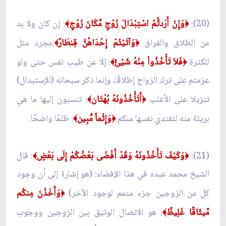
(20):
وَإِنْ أَرَدتُّمُ اسْتِبْدَالَ زَوْجٍ مَّكَانَ زَوْجٍ
: إن كان ولا بد
﴾
﴿
من الطلاق والفراق
وَآتَيْتُمْ إِحْدَاهُنَّ قِنطَارً
:مجرد مثل
﴾
﴿
للكثرة
فَلاَ تَأْخُذُواْ مِنْهُ شَيْئً
: إلا عن طيب نفس حتى ولو
﴾
﴿
عزمتم على ترك الزواج إطلاقًا، وإنما ذكر سبحانه (الإستبدال)
تنزيلا على الأغلب
أَتَأْخُذُونَهُ بُهْتَان
: تنسبون إليها ما هي
﴾
﴿
بريئة منه لتفتدي نفسها منكم
وَإِثْماً مُّبِين
: ظلمًا واضحًا.
﴾
﴿
(21):
وَكَيْفَ تَأْخُذُونَهُ وَقَدْ أَفْضَى بَعْضُكُمْ إِلَى بَعْضٍ
: قال
﴾
﴿
الشيخ محمد عبده في هذا الإفضاء: (هو إشارة إلى أن وجود
كل من الزوجين جزء متمم لوجود الآخر)
وَأَخَذْنَ مِنكُم
﴿
مِّيثَاقًا غَلِيظً
: هو الاتصال الوثيق بين الزوجين ووجوب
﴾