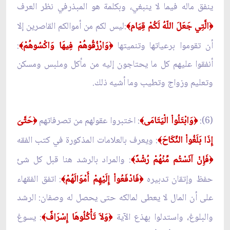
ينفق ماله فيما لا ينبغي، وبكلمة هو المبذرفي نظر العرف
الَّتِي جَعَلَ اللّهُ لَكُمْ قِيَام
:ليس لكم من أموالكم القاصرين إلا
﴾
﴿
أن تقوموا برعياتها وتنميتها
وَارْزُقُوهُمْ فِيهَا وَاكْسُوهُمْ
:
﴾
﴿
أنفقوا عليهم كل ما يحتاجون إليه من مأكل وملبس ومسكن
وتعليم وزواج وتطيب وما أشيه ذلك.
(6):
وَابْتَلُواْ الْيَتَامَى
: اختبروا عقولهم من تصرفاتهم
حَتَّىَ
﴿
﴾
﴿
إِذَا بَلَغُواْ النِّكَاحَ
: ويعرف بالعلامات المذكورة في كتب الفقه
﴾
فَإِنْ آنَسْتُم مِّنْهُمْ رُشْدً
: والمراد بالرشد هنا قبل كل شئ
﴾
﴿
حفظ وإتقان تدبيره
فَادْفَعُواْ إِلَيْهِمْ أَمْوَالَهُمْ
: اتفق الفقهاء
﴾
﴿
على أن المال لا يعطى لمالكه حتى يحصل له وصفان: الرشد
والبلوغ، واستدلوا بهذع الآية
وَلاَ تَأْكُلُوهَا إِسْرَافً
: يسوغ
﴾
﴿