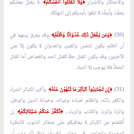
والاحتكار والأضرار
وَلاَ تَقْتُلُواْ أَنفُسَكُمْ
: لا يقتل بعضكم
﴾
﴿
بعضًا، وأيضًا لا تلقوا بأيديكم إلى التهلكة.
(30):
وَمَن يَفْعَلْ ذَلِكَ عُدْوَانًا وَظُلْمً
: وقد يفرق بينهما في
﴾
﴿
أن الظلم يكون للنفس وللغير، والعدوان لا يكون إلاّ على
الآخرين، وقد يكون القتل حقّا كقتل الحد والقصاص أما القتل
الخطأ فلا يوجب إلا الدية.
(31):
إِن تَجْتَنِبُواْ كَبَآئِرَ مَا تُنْهَوْنَ عَنْهُ
: وأكبر الكبائر الشرك
﴾
﴿
والكفر بالله، والظلم لعباده وعياله، وخيانة الدين والوطن،
والزنا والربا، والكذب والرياء...
نُكَفِّرْ عَنكُمْ سَيِّئَاتِكُمْ
: إن
﴾
﴿
أقلعتم عن الكبائر لا يعاقبكم على صغائر الذنوب كالنظرة
المجردة والجلوس في مجلس الغيبة- مثلا ً- دون أن