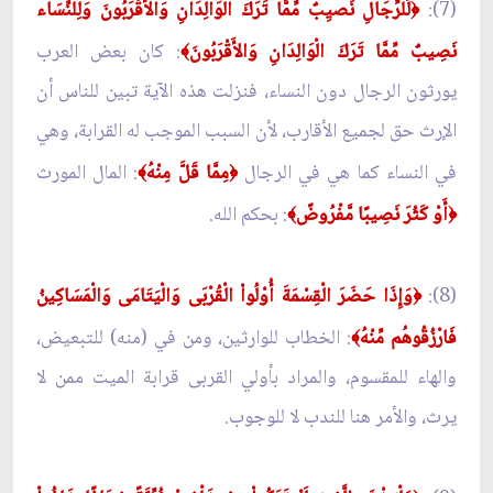
(7):
لِّلرِّجَالِ نَصيِبٌ مِّمَّا تَرَكَ الْوَالِدَانِ وَالأَقْرَبُونَ وَلِلنِّسَاء
﴿
نَصِيبٌ مِّمَّا تَرَكَ الْوَالِدَانِ وَالأَقْرَبُونَ
: كان بعض العرب
﴾
يورثون الرجال دون النساء، فنزلت هذه الآية تبين للناس أن
الإرث حق لجميع الأقارب، لأن السبب الموجب له القرابة، وهي
في النساء كما هي في الرجال
مِمَّا قَلَّ مِنْهُ
: المال المورث
﴾
﴿
أَوْ كَثُرَ نَصِيبًا مَّفْرُوضً
: بحكم الله.
﴾
﴿
(8):
وَإِذَا حَضَرَ الْقِسْمَةَ أُوْلُواْ الْقُرْبَى وَالْيَتَامَى وَالْمَسَاكِينُ
﴿
فَارْزُقُوهُم مِّنْهُ
: الخطاب للوارثين، ومن في (منه) للتبعيض،
﴾
والهاء للمقسوم، والمراد بأولي القربى قرابة الميت ممن لا
يرث، والأمر هنا للندب لا للوجوب.