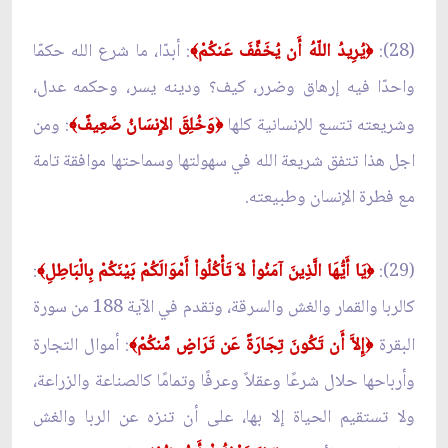
(28):
يُرِيدُ اللّهُ أَن يُخَفِّفَ عَنكُمْ
: أبدّا، ما شرع الله حكمّا
﴾
﴿
واحدّا فيه إرهاق وضرر، كيف؟ ودينه يسر، وحكمه عدل،
وشريعته تتسع للإنسانية كلها
وَخُلِقَ الإِنسَانُ ضَعِيفً
: ومن
﴾
﴿
اجل هذا تتفق شريعة الله في سهولتها وسماحتها موافقة تامة
مع فطرة الإنسان وطبيعته.
(29):
يَا أَيُّهَا الَّذِينَ آمَنُواْ لاَ تَأْكُلُواْ أَمْوَالَكُمْ بَيْنَكُمْ بِالْبَاطِلِ
:
﴾
﴿
كالربا والقمار والغش والسرقة، وتقدم في الآية 188 من سورة
البقرة
إِلاَّ أَن تَكُونَ تِجَارَةً عَن تَرَاضٍ مِّنكُمْ
: أموال التجارة
﴾
﴿
وأرباحها حلال شرعًا وعقلاً وعرفًا وتمامًا كالصناعة والزراعة،
ولا تستقيم الحياة إلا بها، على أن تنزه عن الربا والغش