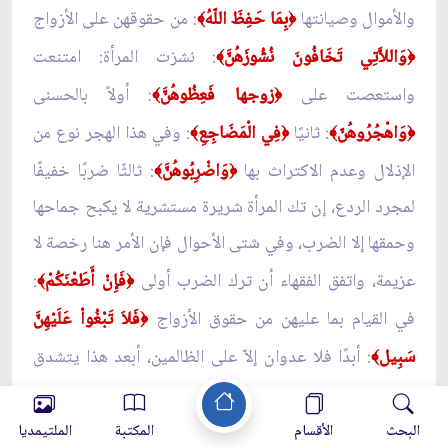
والأموال وصيانتها
بِمَا حَفِظَ اللّهُ
: من حقوقهن على الأزواج
﴾
﴿
وَاللاَّتِي تَخَافُونَ نُشُوزَهُنَّ
: نشزت المرأة: امتنعت
﴾
﴿
واستعصت على
زوجها فَعِظُوهُنَّ
: أولاً بالحسنى
﴾
﴿
وَاهْجُرُوهُنّ
: ثانيًا
فِي الْمَضَاجِعِ
: وفي هذا الهجر نوع من
﴾
﴿
﴾
﴿
الإذلال وعدم الاكتراث بها
وَاضْرِبُوهُنَّ
: ثالثًا ضربًا خفيفًا
﴾
﴿
لمجرد الردع، إن تك المرأة شريرة مستشرية لا يكبح جماحها
وحمقها إلا الضرب، وفي شتى الأحوال فإن الأمر هنا رخصة لا
عزيمة، واتفق الفقهاء أن ترك الضرب أولى
فَإِنْ أَطَعْنَكُمْ
:
﴾
﴿
في القيام بما عليهن من حقوق الأزواج
فَلاَ تَبْغُواْ عَلَيْهِنَّ
﴿
سَبِيل
: أبدًا فلا عدوان إلاّ على الظالمين، أبعد هذا يتشدق
﴾
ويتحذلق من في نفسه مرض، ويقول: انظروا يا ناس كيف
أباح الإسلام ضرب الزوجة مطلقًا بلا قيد أو شرط؟
إِنَّ اللّهَ
البحث
الأقسام
المكتبة
الملتيمديا
﴿