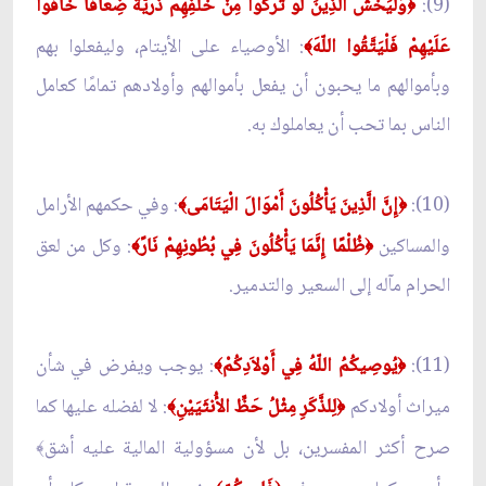
(9):
وَلْيَخْشَ الَّذِينَ لَوْ تَرَكُواْ مِنْ خَلْفِهِمْ ذُرِّيَّةً ضِعَافًا خَافُواْ
﴿
عَلَيْهِمْ فَلْيَتَّقُوا اللّهَ
: الأوصياء على الأيتام، وليفعلوا بهم
﴾
وبأموالهم ما يحبون أن يفعل بأموالهم وأولادهم تمامًا كعامل
الناس بما تحب أن يعاملوك به.
(10):
إِنَّ الَّذِينَ يَأْكُلُونَ أَمْوَالَ الْيَتَامَى
: وفي حكمهم الأرامل
﴾
﴿
والمساكين
ظُلْمًا إِنَّمَا يَأْكُلُونَ فِي بُطُونِهِمْ نَارً
: وكل من لعق
﴾
﴿
الحرام مآله إلى السعير والتدمير.
(11):
يُوصِيكُمُ اللّهُ فِي أَوْلاَدِكُمْ
: يوجب ويفرض في شأن
﴾
﴿
ميراث أولادكم
لِلذَّكَرِ مِثْلُ حَظِّ الأُنثَيَيْنِ
: لا لفضله عليها كما
﴾
﴿
صرح أكثر المفسرين، بل لأن مسؤولية المالية عليه أشق
﴾