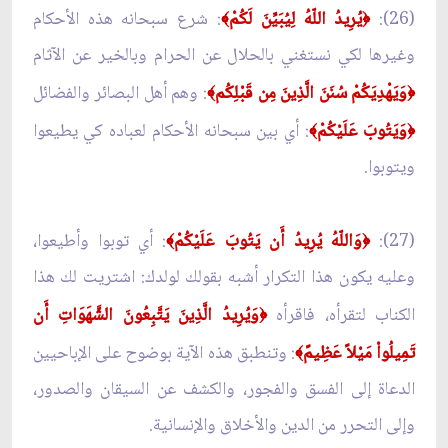
(26):
يُرِيدُ اللّهُ لِيُبَيِّنَ لَكُمْ
: شرع سبحانه هذه الأحكام
﴾
﴿
وغيرها لكي نستغني بالحلال عن الحرام وبالخير عن الآثام
وَيَهْدِيَكُمْ سُنَنَ الَّذِينَ مِن قَبْلِكُم
: وهم أهل البصائر والفضائل
﴾
﴿
وَيَتُوبَ عَلَيْكُمْ
: أي بين سبحانه الأحكام لعباده كي يطيعوا
﴾
﴿
ويتوبوا.
(27):
وَاللّهُ يُرِيدُ أَن يَتُوبَ عَلَيْكُمْ
: أي توبوا وأطيعوا،
﴾
﴿
وعليه يكون هذا التكرار أشبه بقولك لولدك: اشتريت لك هذا
الكناب لتقرأه، فاقرأه
وَيُرِيدُ الَّذِينَ يَتَّبِعُونَ الشَّهَوَاتِ أَن
﴿
تَمِيلُواْ مَيْلاً عَظِيمً
: وتنطبق هذه الآية بوضوح على الإباحيين
﴾
الدعاة إلى الفسق والفجور، والكشف عن السيقان والصدور،
وإلى التحرر من الدين والأخلاق والإنسانية.