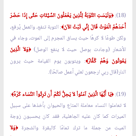
(18):
وَلَيْسَتِ التَّوْبَةُ لِلَّذِينَ يَعْمَلُونَ السَّيِّئَاتِ حَتَّى إِذَا حَضَرَ
﴿
أَحَدَهُمُ الْمَوْتُ قَالَ إِنِّي تُبْتُ الآنَ
: التوبة تنفع، والعمل يُرفع،
﴾
ولكن طوعًا لا كرهًا حيث يساق المجرم إلى الموت، وجاء في
الأشعار (وجادت بوصل حيث لا ينفع الوصل)
وَلاَ الَّذِينَ
﴿
يَمُوتُونَ وَهُمْ كُفَّارٌ
: ويتوبون يوم القيامة حيث يرون
﴾
النار(قال ربي ارجعون لعلي أعمل صالحًا).
(19):
يَا أَيُّهَا الَّذِينَ آمَنُواْ لاَ يَحِلُّ لَكُمْ أَن تَرِثُواْ النِّسَاء كَرْهً
:
﴾
﴿
لا تعاملوا النساء معاملة المتاع والحيوان بأخذها على سبيل
الميراث كما كان عليه الجاهلية، فقد كان يحسبون زوجة
الميت من جملة ما ترك تمامًا كالبقرة والشجرة
وَلاَ
﴿