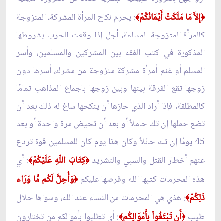
إِلاَّ مَا مَلَكَتْ أَيْمَانُكُمْ
: يحرم نكاح المرأة المشركة، المتزوجة
﴾
﴿
كالمرأة المتزوجة المسلمة، أجل إذا وقعت الحرب بشروطها
المذكورة في كتب الفقه بين المشركين والمسلمين، وأسر
المسلم أو غنم أمرأة مشركة متزوجة من مشرك، أسرها دون
زوجها تقع الفرقة بينها وبين زوجها باجماع المذاهب تمامًا
كالمطلقة، فإذا أراد الذي حازها أن ينكحها ساغ له ذلك بعد أن
تضع حملها إن تك حاملاً أو بعد أن تحيض مرة واحدة أو بعد
45 يومًا إن تك حائلاً وكان هذا يوم كان للمسلمين قوة تردع
عنهم أخطار القتل والسبي والتشريد
كِتَابَ اللّهِ عَلَيْكُمْ
: أي
﴾
﴿
هذه المحرمات كتبها الله وفرضها عليكم
وَأُحِلَّ لَكُم مَّا وَرَاء
﴿
ذَلِكُمْ
: هذي هي المحرمات من النساء عند الله، وسواها حلال
﴾
طيب
أَن تَبْتَغُواْ بِأَمْوَالِكُم
: أي تطلبوا بأموالكم من تختارون
﴾
﴿