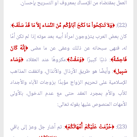
العمل بمقتضاه من الإمساك بمعروف أو التسريح بإحسان.
(22):
وَلاَ تَنكِحُواْ مَا نَكَحَ آبَاؤُكُم مِّنَ النِّسَاء إِلاَّ مَا قَدْ سَلَفَ
:
﴾
﴿
كان بعض العرب يتزوجون امرأة أبيه بعد موته إذا لم تكن أمًا
له، فنهى سبحانه عن ذللك وعفى عن ما مضى
إِنَّهُ كَانَ
﴿
فَاحِشَةً
: ذنبًا كبيرًا
وَمَقْتً
:مكروهًا عند العقلاء
وَسَاء
﴿
﴾
﴿
﴾
سَبِيل
: وأيضًا هو طريق الأرذال والأنذال، واتفقت المذاهب
﴾
الإسلامية على تحريم الزواج مؤبدًا بزوجات الآباء والأجداد
للأب والأم بمجرد العقد حتى مع عدم الدخول، بالأولى
الأمهات المنصوص عليها بقوله تعالى:
(23):
حُرِّمَتْ عَلَيْكُمْ أُمَّهَاتُكُمْ
: ثم أشار جل وعز إلى باقي
﴾
﴿