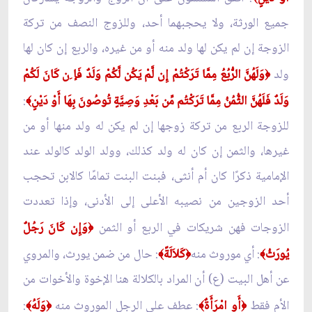
جميع الورثة، ولا يحجبهما أحد، وللزوج النصف من تركة
الزوجة إن لم يكن لها ولد منه أو من غيره، والربع إن كان لها
ولد
وَلَهُنَّ الرُّبُعُ مِمَّا تَرَكْتُمْ إِن لَّمْ يَكُن لَّكُمْ وَلَدٌ فَإ ِن كَانَ لَكُمْ
﴿
وَلَدٌ فَلَهُنَّ الثُّمُنُ مِمَّا تَرَكْتُم مِّن بَعْدِ وَصِيَّةٍ تُوصُونَ بِهَا أَوْ دَيْنٍ
:
﴾
للزوجة الربع من تركة زوجها إن لم يكن له ولد منها أو من
غيرها، والثمن إن كان له ولد كذلك، وولد الولد كالولد عند
الإمامية ذكرًا كان أم أنثى، فبنت البنت تمامًا كالابن تحجب
أحد الزوجين من نصيبه الأعلى إلى الأدنى، وإذا تعددت
الزوجات فهن شريكات في الربع أو الثمن
وَإِن كَانَ رَجُلٌ
﴿
يُورَثُ
: أي موروث منه
كَلاَلَةً
: حال من ضمن يورث، والمروي
﴾
﴿
﴾
عن أهل البيت (ع) أن المراد بالكلالة هنا الإخوة والأخوات من
الأم فقط
أَو امْرَأَةٌ
: عطف على الرجل الموروث منه
وَلَهُ
:
﴾
﴿
﴾
﴿