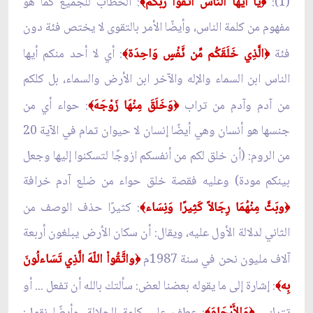
(1):
يَا أَيُّهَا النَّاسُ اتَّقُواْ رَبَّكُمُ
: الخطاب للجميع كما هو
﴾
﴿
مفهوم من كلمة الناس، وأيضًا الأمر بالتقوى لا يختص فئة دون
فئة
الَّذِي خَلَقَكُم مِّن نَّفْسٍ وَاحِدَة
: أي لا أحد منكم أيها
﴾
﴿
الناس ابن السماء والإله والآخر ابن الأرض والسماء، بل كلكم
من آدم وآدم من تراب
وَخَلَقَ مِنْهَا زَوْجَهَ
: حواء أي من
﴾
﴿
جنسها هو أنسان وهي أيضًا إنسان لا حيوان تمام في الآية 20
من الروم: (أن خلق لكم من أنفسكم ازوجًا لتسكنوا إليها وجعل
بينكم مودة) وعليه فقصة خلق حواء من ضلع آدم خرافة
وبَثَّ مِنْهُمَا رِجَالاً كَثِيرًا وَنِسَاء
: كثيرًا حذف الوصف من
﴾
﴿
الثاني لدلالة الأول عليه، ويقال: أن سكان الأرض يبلغون أربعة
آلاف مليون نحن في سنة 1987م
واتَّقُواْ اللّهَ الَّذِي تَسَاءلُونَ
﴿
بِه
: إشارة إلى ما يقوله بعضنا لعض: سألتك بالله أن تفعل ... أو
﴾
تترك...
وَالأَرْحَامَ
: عطف على كلمة الجلالة، وأيضًا نقول:
﴾
﴿