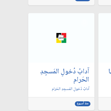
ا
آدابُ دُخولِ المَسجِدِ
الحَرام
آدابُ دُخولِ المَسجِدِ الحَرام
منذ أسبوع