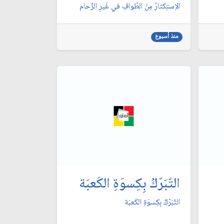
الاِستِكثارُ مِنَ الطّوافِ في غَيرِ الزّحام
منذ أسبوع
التّبَرّكُ بِكِسوَةِ الكَعبَة
التّبَرّكُ بِكِسوَةِ الكَعبَة