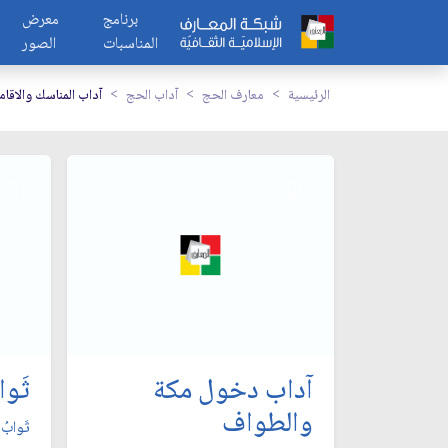
برنامج
معرض
المناسبات
الصور
الرئيسية
معارف الحج
آداب الحج
آداب المناسك والاقام
آداب دخول مكة
ثَواب
والطواف
ثَوابُ ا