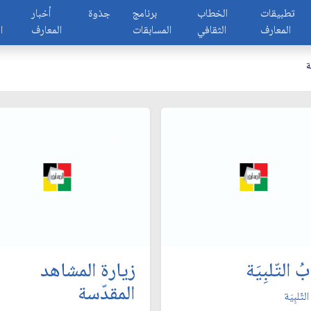
تطبيقات
الخطاب
برنامج
جذوة
أخبار
المعارف
الثقافي
المسابقات
المعارف
ا
ة
ُ التّلبِيَة
زيارة المشاهد
المقدّسة
لتّلبِيَة