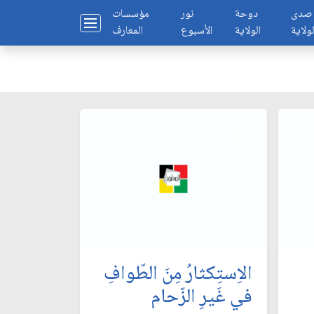
صدى
دوحة
نور
مؤسسات
لولاية
الولاية
الأسبوع
المعارف
الاِستِكثارُ مِنَ الطّوافِ
في غَيرِ الزّحام