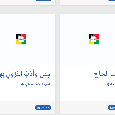
ب الحاج
مِنى وأدَبُ النّزولِ بِه
الحاج
مِنى وأدَبُ النّزولِ بِها
بوع
منذ أسبوع