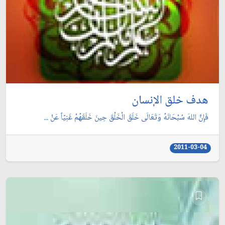
هدف خلق الإنسان
فَإِنَّ اللهَ سُبْحَانَهُ وَتَعَالَى خَلَقَ الْخَلْقَ حِينَ خَلَقَهُمْ غَنِيّاً عَنْ ...
2011-03-04