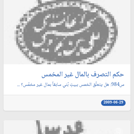
حكم التصرف بالمال غير المخمس
س984: هل يتعلّق الخمس ببيتٍ بُني سابقاً بمال غير مخمّس؟ ...
2009-06-29