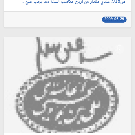
س918: عندي مقدار من أرباح مكاسب السنة مما يجب عليّ ...
2009-06-29