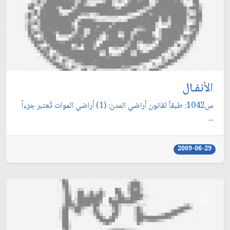
الأنفـال
س1042: طبقاً لقانون أراضي المدن: (1) أراضي الموات تُعتبر جزءاً
...
2009-06-29