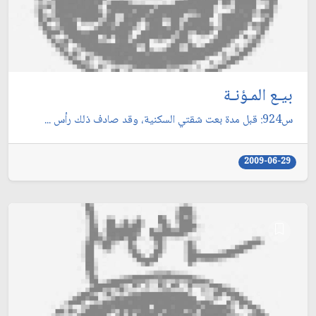
بيـع المـؤنـة
س924: قبل مدة بعت شقتي السكنية، وقد صادف ذلك رأس ...
2009-06-29