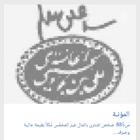
المؤنـة
س885: شخص اشترى بالمال غير المخمّس مُلكاً بقيمة عالية
وصرف ...