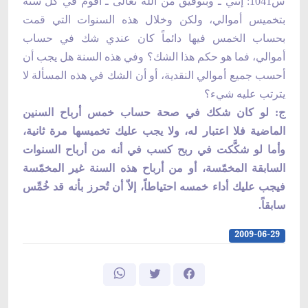
س1041: إنني ـ وبتوفيق من الله تعالى ـ أقوم في كل سنة
بتخميس أموالي، ولكن وخلال هذه السنوات التي قمت
بحساب الخمس فيها دائماً كان عندي شك في حساب
أموالي، فما هو حكم هذا الشك؟ وفي هذه السنة هل يجب أن
أحسب جميع أموالي النقدية، أو أن الشك في هذه المسألة لا
يترتب عليه شيء؟
ج: لو كان شكك في صحة حساب خمس أرباح السنين
الماضية فلا اعتبار له، ولا يجب عليك تخميسها مرة ثانية،
وأما لو شكَّكت في ربح كسب في أنه من أرباح السنوات
السابقة المخمّسة، أو من أرباح هذه السنة غير المخمّسة
فيجب عليك أداء خمسه احتياطاً، إلاّ أن تُحرز بأنه قد خُمِّس
سابقاً.
2009-06-29