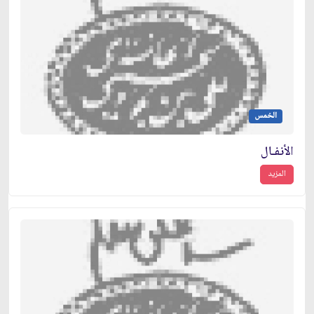
الخمس
الأنفـال
المزيد