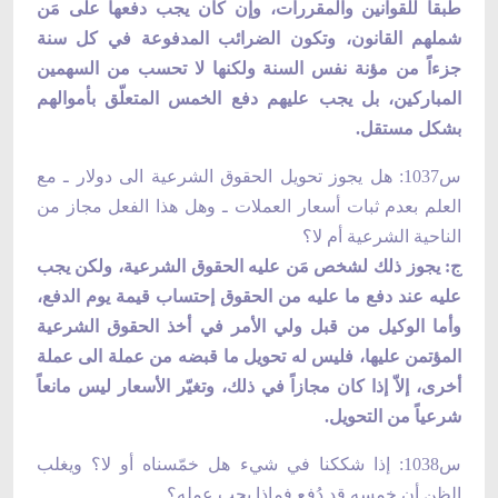
طبقاً للقوانين والمقررات، وإن كان يجب دفعها على مَن
شملهم القانون، وتكون الضرائب المدفوعة في كل سنة
جزءاً من مؤنة نفس السنة ولكنها لا تحسب من السهمين
المباركين، بل يجب عليهم دفع الخمس المتعلّق بأموالهم
بشكل مستقل.
س1037: هل يجوز تحويل الحقوق الشرعية الى دولار ـ مع
العلم بعدم ثبات أسعار العملات ـ وهل هذا الفعل مجاز من
الناحية الشرعية أم لا؟
ج: يجوز ذلك لشخص مَن عليه الحقوق الشرعية، ولكن يجب
عليه عند دفع ما عليه من الحقوق إحتساب قيمة يوم الدفع،
وأما الوكيل من قبل ولي الأمر في أخذ الحقوق الشرعية
المؤتمن عليها، فليس له تحويل ما قبضه من عملة الى عملة
أخرى، إلاّ إذا كان مجازاً في ذلك، وتغيّر الأسعار ليس مانعاً
شرعياً من التحويل.
س1038: إذا شككنا في شيء هل خمّسناه أو لا؟ ويغلب
الظن أن خمسه قد دُفع فماذا يجب عمله؟