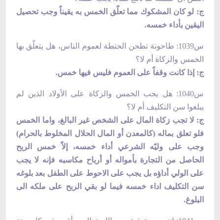
ج: لو كان المشكوك مما تعلّق الخمس به يقيناً وجب تحصيل
اليقين بأداء خمسه.
س1039: طاحونة تطحن الحنطة لعموم الناس، هل يتعلّق بها
الخمس والزكاة أم لا؟
ج: إذا كانت وقفاً على العموم فليس فيها خمس.
س1040: هل يجب الخمس والزكاة على الأولاد الذين لم
يبلغوا سن التكليف أم لا؟
ج: لا تجب زكاة المال على الشخص غير البالغ، واما الخمس
فلو تعلق بماله (كالمعدن أو المال الحلال المخلوط بالحرام)
وجب على وليّه الشرعي أداء خمسه، إلاّ خمس الربح
الحاصل من التجارة بأمواله أو أرباح مكاسبه فإنه لا يجب
على الولي أداؤه بل يجب على الاحوط على الطفل بعد بلوغه
سن التكليف اداء خمسه فيما لو بقي الربح على ملكه الى
البلوغ.