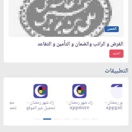
الخمس
القرض و الراتب والضمان و التأمين و التقاعد
المزيد
التطبيقات
زاد شهر رمضان -
زاد شهر رمضان -
زاد شهر رمضان -
م
appgallery
appstore
تحميل عبر الموقع
تح