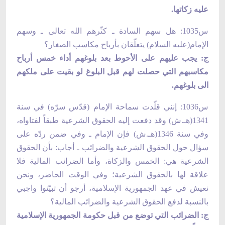
عليه زكاتها.
س1035: هل سهم السادة ـ كثّرهم الله تعالى ـ وسهم
الإمام(علیه السلام) يتعلّقان بأرباح مكاسب الصغار؟
ج: يجب عليهم على الأحوط بعد بلوغهم أداء خمس أرباح
مكاسبهم التي حصلت لهم قبل البلوغ لو بقيت على ملكهم
الى بلوغهم.
س1036: إنني قلّدت سماحة الإمام (قدّس سرّه) في سنة
1341(هـ.ش) وقد دفعت إليه الحقوق الشرعية طبقاً لفتاواه،
وفي سنة 1346(هـ.ش) فإن الإمام ـ وفي ضمن ردّه على
سؤال حول الحقوق الشرعية والضرائب ـ أجاب: بأن الحقوق
الشرعية هي: الخمس والزكاة، وأما الضرائب المالية فلا
علاقة لها بالحقوق الشرعية؛ وفي الوقت الحاضر، ونحن
نعيش في عهد الجمهورية الإسلامية، أرجو أن تبيّنوا واجبي
بالنسبة لدفع الحقوق الشرعية والضرائب المالية؟
ج: الضرائب التي توضع من قبل حكومة الجمهورية الإسلامية