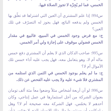
الخمس، فما لم يُجِزْه لا تجوز الصلاة فيها.
س994: إذا علم المشتري أن العين التي اشتراها قد تعلّق بها
الخمس ولم يدفعه البائع، فهل يجوز له التصرّف في تلك
العين؟
ج: مع فرض وجود الخمس في المبيع، فالبيع في مقدار
الخمس فضولي موقوف على إجازة ولي أمر الخمس.
س995: صاحب الدكان الذي لا يعلم أن المشتري دفع خمس
ماله أم لا، وهو يتعامل معه، فهل يجب عليه أداء خمس تلك
الأموال أم لا؟
ج: ما لم يعلم بوجود الخمس في الثمن الذي استلمه من
المشتري فلا شيء عليه ولا يجب عليه الفحص عن ذلك.
س996: لو أن أربعة أشخاص مثلاً وضعوا معاً مئة ألف تومان
بعنوان الشركة من أجل استثمارها في عمل إنتاجي، وكان
أحدهم لا يخمّس، فهل الشركة معه صحيحة أم لا؟ وهل
بـإمكانهم أن يستثمروا مال ذلك الإنسان الذي لا يخمّس (بأن