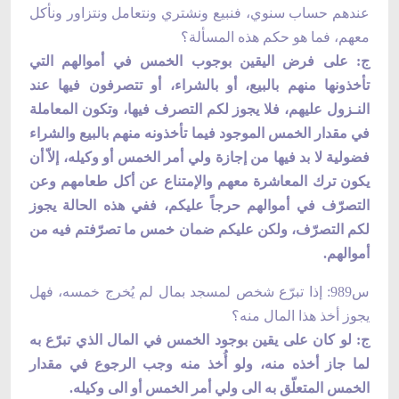
عندهم حساب سنوي، فنبيع ونشتري ونتعامل ونتزاور ونأكل
معهم، فما هو حكم هذه المسألة؟
ج: على فرض اليقين بوجوب الخمس في أموالهم التي
تأخذونها منهم بالبيع، أو بالشراء، أو تتصرفون فيها عند
النـزول عليهم، فلا يجوز لكم التصرف فيها، وتكون المعاملة
في مقدار الخمس الموجود فيما تأخذونه منهم بالبيع والشراء
فضولية لا بد فيها من إجازة ولي أمر الخمس أو وكيله، إلاّ أن
يكون ترك المعاشرة معهم والإمتناع عن أكل طعامهم وعن
التصرّف في أموالهم حرجاً عليكم، ففي هذه الحالة يجوز
لكم التصرّف، ولكن عليكم ضمان خمس ما تصرّفتم فيه من
أموالهم.
س989: إذا تبرّع شخص لمسجد بمال لم يُخرج خمسه، فهل
يجوز أخذ هذا المال منه؟
ج: لو كان على يقين بوجود الخمس في المال الذي تبرّع به
لما جاز أخذه منه، ولو أُخذ منه وجب الرجوع في مقدار
الخمس المتعلّق به الى ولي أمر الخمس أو الى وكيله.