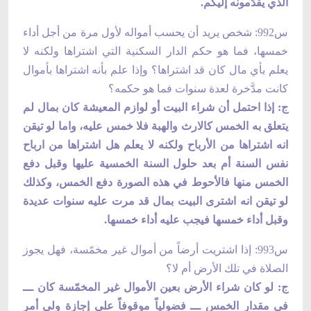
الذي يقدّمونه إليكم.
س992: شخص يريد أن يحسب أمواله لأول مرة من أجل أداء
خمسها، فما هو حكم الدار السكنية التي اشتراها ولكنه لا
يعلم بأي مال كان قد اشتراها؟ وإذا علم بأنه اشتراها بأموال
كانت مدَّخرة لعدة سنوات فما هو حكمه؟
ج: إذا احتمل أن شراء البيت أو لوازم المعيشة كان بمال لم
يتعلق به الخمس كالارث والهبة فلا خمس عليه، واما لو تيقن
انه اشتراها من الأرباح ولكنه لا يعلم هل اشتراها من ارباح
نفس السنة أم بعد حلول السنة الخمسية عليها وقبل دفع
الخمس منها فالأحوط في هذه الصورة دفع الخمس، وكذلك
لو تيقن انه اشترى البيت بمال قد مرت عليه سنوات عديدة
وقبل أداء خمسها فيجب عليه أداء خمسها.
س993: إذا اشتريت أرضاً من أموال غير مخمّسة، فهل يجوز
الصلاة في تلك الأرض أم لا؟
ج: لو كان شراء الأرض بعين الأموال غير المخمّسة كان ـــ
في مقدار الخمس ـــ فضولياً موقوفاً على إجازة ولي أمر