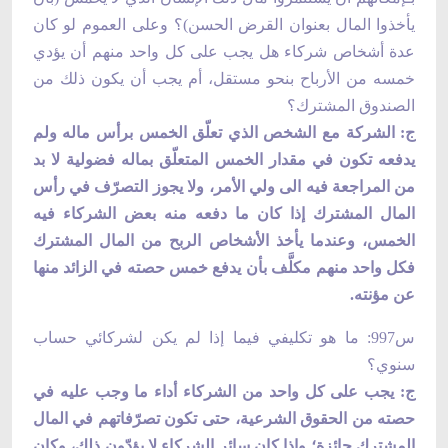
يأخذوا المال بعنوان القرض الحسن)؟ وعلى العموم لو كان
عدة أشخاص شركاء هل يجب على كل واحد منهم أن يؤدي
خمسه من الأرباح بنحو مستقل، أم يجب أن يكون ذلك من
الصندوق المشترك؟
ج: الشركة مع الشخص الذي تعلّق الخمس برأس ماله ولم
يدفعه تكون في مقدار الخمس المتعلّق بماله فضولية لا بد
من المراجعة فيه الى ولي الأمر، ولا يجوز التصرّف في رأس
المال المشترك إذا كان ما دفعه منه بعض الشركاء فيه
الخمس، وعندما يأخذ الأشخاص الربح من المال المشترك
فكل واحد منهم مكلَّف بأن يدفع خمس حصته في الزائد منها
عن مؤنته.
س997: ما هو تكليفي فيما إذا لم يكن لشركائي حساب
سنوي؟
ج: يجب على كل واحد من الشركاء أداء ما وجب عليه في
حصته من الحقوق الشرعية، حتى تكون تصرّفاتهم في المال
المشترك جائزة؛ وإذا كان سائر الشركاء لا يؤدّون ذلك، وكان