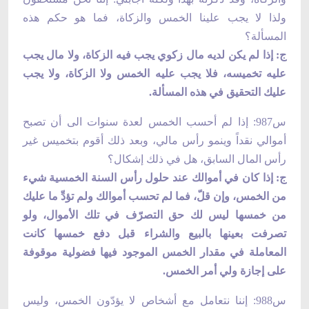
ولذا لا يجب علينا الخمس والزكاة، فما هو حكم هذه
المسألة؟
ج: إذا لم يكن لديه مال زكوي يجب فيه الزكاة، ولا مال يجب
عليه تخميسه، فلا يجب عليه الخمس ولا الزكاة، ولا يجب
عليك التحقيق في هذه المسألة.
س987: إذا لم أحسب الخمس لعدة سنوات الى أن تصبح
أموالي نقداً وينمو رأس مالي، وبعد ذلك أقوم بتخميس غير
رأس المال السابق، هل في ذلك إشكال؟
ج: إذا كان في أموالك عند حلول رأس السنة الخمسية شيء
من الخمس، وإن قلّ، فما لم تحسب أموالك ولم تؤدِّ ما عليك
من خمسها ليس لك حق التصرّف في تلك الأموال، ولو
تصرفت بعينها بالبيع والشراء قبل دفع خمسها كانت
المعاملة في مقدار الخمس الموجود فيها فضولية موقوفة
على إجازة ولي أمر الخمس.
س988: إننا نتعامل مع أشخاص لا يؤدّون الخمس، وليس