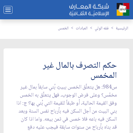
الرئيسية
فقه الولي
العبادات
الخمس
حكم التصرف بالمال غير
المخمس
س984: هل يتعلّق الخمس ببيتٍ بُني سابقاً بمال غير
مخمّس؟ وعلى فرض الوجوب، فهل يتعلّق به الخمس
وفق القيمة الحالية، أو طبقاً للقيمة التي بُني بها؟ ج: اذا
بني البيت من أجل السكن فيه بأرباح نفس السنة وبعد
السكن فيه باعه فلا خمس في ثمن بيعه. واما اذا كان
قد بناه بأرباح من سنوات سابقة فيجب عليه دفع