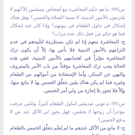
س990: ما هو حكم المعاشرة مع أشخاص مسلمين إلاّ أنهم لا
يلتزمون بالأمور الدينية، لا سيما الصلاة والخمس؟ وهل هناك
إشكال في تناول الطعام في بيوتهم؟ وإذا كان فيه إشكال
فما هو حكم مَن فعل ذلك عدة مرات؟
ج: المعاشرة معهم إذا لم تكن مستلزمة لتأييدهم في عدم
التزامهم بالأمور الدينية فلا بأس بها، إلاّ أن يكون ترك
المعاشرة مؤثراً في اهتمامهم بالأمور الدينية، ففي هذه
الحالة يجب ترك المعاشرة مؤقتاً من باب الأمر بالمعروف
والنهي عن المنكر، وأما الإستفادة من أموالهم من الطعام
وغيره فما لم يكن هناك يقين بتعلّق الخمس بها لا مانع منها،
وإلاّ فلا تجوز بلا إجازة من ولي أمر الخمس.
س991: تدعوني صديقتي لتناول الطعام كثيراً، ولكني عرفت
مؤخراً أن زوجها لا يخمّس، فهل يجوز لي الأكل عند مَن لا
يدفع الخمس؟
ج: لا مانع من الأكل عندهم ما لم يُعلَم بتعلّق الخمس بالطعام