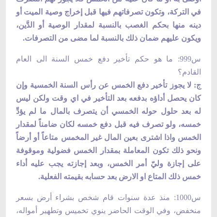
في التركة، وتكون تصرفاتهم فيها قبل إخراج وصية الميت أو
دينه منها بحكم الغصب بالنسبة لمقدار الوصية أو الدَّين،
ويكون عليهم ضمان ذلك بالنسبة لما مضى من التصرفات.
س999: ما هو حكم تأخير دفع خمس السنة الى العام
القادم؟
ج: لا يجوز تأخير دفع الخمس عن رأس السنة الخمسية وإن
كان يحصل أداؤه بدفعه بعد التأخير في اي وقت ولكن ليس
له بعد حلول حوله الخمسي أن يتصرف بالمال ما لم يؤدِّ
خمسه، ولو تصرف فيه قبل دفع خمسه لكان ضامناً لمقدار
الخمس واذا اشترى بعين المال غير المخمس متاعاً أو أرضاً
ونحو ذلك تكون المعاملة بمقدار الخمس فضولية وموقوفة
على إجازة وليّ أمر الخمس، وبعد إجازته يجب عليه أداء
خمس ذلك المتاع او الارض بعد حسابه بقيمته الفعلية.
س1000: منذ عدة سنوات قام شخص بشراء أرض بسعر
منخفض، وفي الوقت الحاضر ينوي تخميس وتطهير أمواله،