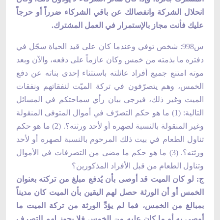
انحلال الشركة وانفصالك عن باقي الشركاء ضرراً أو حرجاً
عليك فأنت مجاز بالإستمرار في العمل المشترك.
س998: شخص توفي وعندما كان على قيد الحياة سجّل في
دفتره ما بذمته من خمس وكان عازماً على دفعه، والآن وبعد
موته امتنع جميع أفراد عائلته باستثناء إحدى بناته عن دفع
الخمس، وهم يتصرّفون في تركة الميّت لنفقاتهم ونفقات
الميت وغير ذلك، فيرجى بيان رأي سماحتكم في المسائل
التالية: (1) ما هو حكم التصرّف في أموال المتوفى المنقولة
وغير المنقولة بالنسبة لصهره أو لأحد ورثته؟. (2) ما هو حكم
تناول الطعام في بيت ذلك المرحوم بالنسبة لصهره أو لأحد
ورثته؟. (3) ما هو حكم ما مضى من التصرفات في الأموال
وتناول الطعام من قبل الأفراد المذكورين؟
ج: لو كان الميت قد أوصى بأن يُدفع مبلغ من تركته بعنوان
الخمس أو أن الورثة حصل لهم اليقين بأن الميت كان مديناً
بمبالغ من الخمس، فما لم يؤدِّ الورثة من تركة الميت ما
أوصى به أو ما كان عليه من الخمس فلا يجوز لهم التصرف