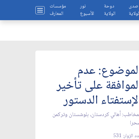
صدى
دوحة
نور
مؤسسات
لولاية
الولاية
الأسبوع
المعارف
لموضوع: عدم
لموافقة على تأخير
لإستفتاء الدستور
مخاطب: أهالي كردستان، بلوشستان وتركمن
حرا
د الزوار: 531