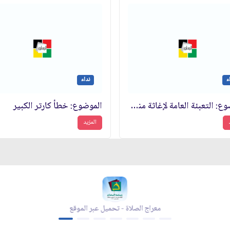
ء
نداء
الموضوع: التعبئة العامة لإغاثة منكوبي الزلزال في خراسان‏
الموضوع: خطأ كارتر الكبير
المزيد
معراج الصلاة - تحميل عبر الموقع