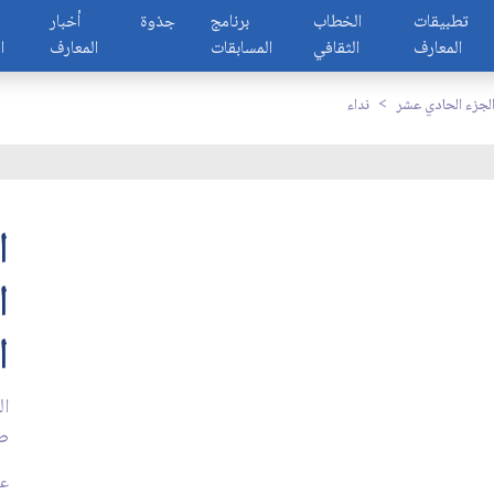
تطبيقات
الخطاب
برنامج
جذوة
أخبار
المعارف
الثقافي
المسابقات
المعارف
ا
لجزء الحادي عشر
نداء
ا
ا
ا
ال
ص
عد