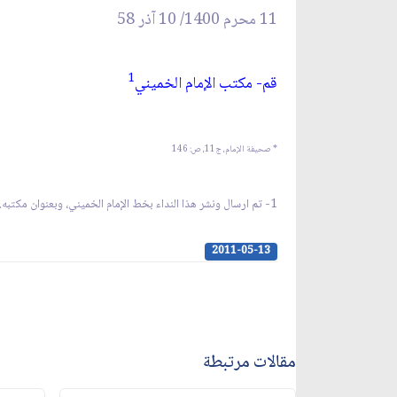
11 محرم 1400/ 10 آذر 58
1
قم- مكتب الإمام الخميني
* صحيفة الإمام، ج‏11، ص: 146
1- تم ارسال ونشر هذا النداء بخط الإمام الخميني، وبعنوان مكتبه. وقد كان الإمام يبدي حساسية كبيرة من بيانات مكتبه فلا ينشر شي‏ء من دون إذنه.
2011-05-13
مقالات مرتبطة