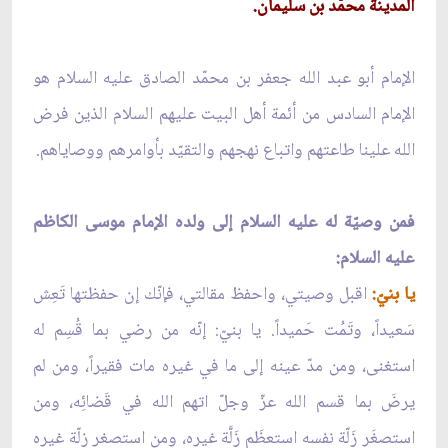
المدينة محمّد بن سليمان.
الإمام أبو عبد الله جعفر بن محمّد الصادق عليه السلام هو
الإمام السادس من أئمة أهل البيت عليهم السلام الذين فرض
الله علينا طاعتهم واتباع نهجهم والتقيّد بأوامرهم ووصاياهم.
فمن وصيّة له عليه السلام إلى ولده الإمام موسى الكاظم
عليه السلام:
يا بنيّ:
اقبل وصيتي، واحفظ مقالتي، فإنّك إن حفظتها تَعِش
سَعيداً، وتَمُت حَميداً. يا بنيّ: إنّه من رضي بما قُسِم له
استغنى، ومن مدّ عينه إلى ما في غيره مات فقيراً، ومن لم
يرضَ بما قسم الله عزّ وجلّ اتهم الله في قَضائِه، ومن
استصغَر زَلّة نفسه استعظَم زَلَّة غيره، ومن استصغر زلّة غيره