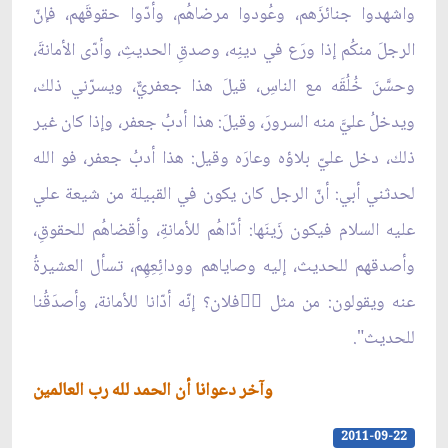
واشهدوا جنائزَهم، وعُودوا مرضاهُم، وأدّوا حقوقَهم، فإنّ
الرجلَ منكُم إذا ورَع في دينِه، وصدقِ الحديثِ، وأدّى الأمانةَ،
وحسَّنَ خُلُقَه مع الناسِ، قيلَ هذا جعفريٌّ، ويسرّني ذلك،
ويدخلُ عليَّ منه السرورَ، وقيلَ: هذا أدبُ جعفر، وإذا كان غير
ذلك، دخل عليّ بلاؤه وعارَه وقيل: هذا أدبُ جعفر، فو الله
لحدثني أبي: أنّ الرجل كان يكون في القبيلة من شيعة علي
عليه السلام فيكون زَينَها: أدّاهُم للأمانةِ، وأقضاهُم للحقوقِ،
وأصدقهم للحديث، إليه وصاياهم وودائِعِهِم، تسأل العشيرةُ
عنه ويقولون: من مثل ُُفلان؟ إنّه أدّانا للأمانة، وأصدَقُنا
للحديث".
وآخر دعوانا أن الحمد لله رب العالمين
2011-09-22