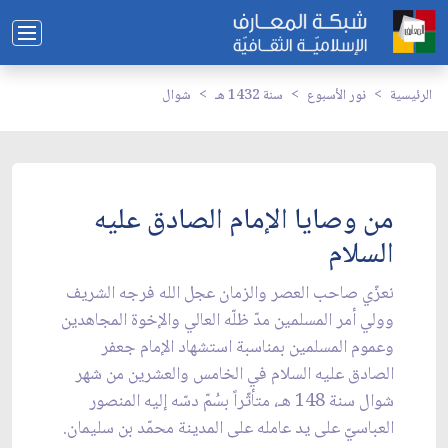
الرئيسية
نور الأسبوع
سنة 1432 هـ
شوال
من وصايا الإمام الصادق عليه
السلام
نعزّي صاحب العصر والزمان عجل الله فرجه الشريف
وولي أمر المسلمين مدّ ظلّه العالي والإخوة المجاهدين
وعموم المسلمين بمناسبة استشهاد الإمام جعفر
الصادق عليه السلام في الخامس والعشرين من شهر
شوال سنة 148 هـ، متأثّراً بسُمّ دسّه إليه المنصور
العباسيّ على يد عامله على المدينة محمّد بن سليمان.