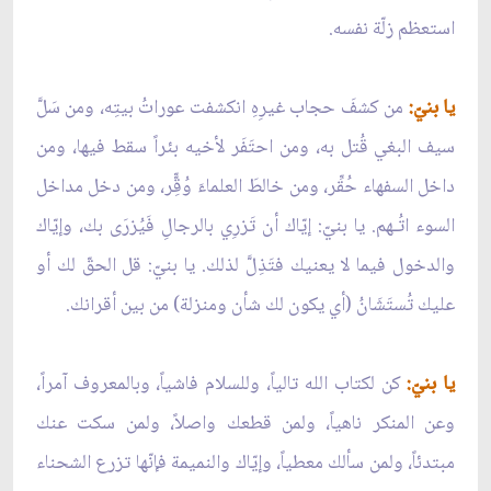
استعظم زلّة نفسه.
يا بنيّ:
من كشفَ حجاب غيرِهِ انكشفت عوراتُ بيتِه، ومن سَلَّ
سيف البغي قُتل به، ومن احتَفَر لأخيه بئراً سقط فيها، ومن
داخل السفهاء حُقِّر، ومن خالطَ العلماءَ وُقِّّر، ومن دخل مداخل
السوء اتُـهم. يا بنيّ: إيّاك أن تَزرِي بالرجالِ فَيُزرَى بك، وإيّاك
والدخول فيما لا يعنيك فتَذِلَّ لذلك. يا بنيّ: قل الحقّ لك أو
عليك تُستَشَانُ (أي يكون لك شأن ومنزلة) من بين أقرانك.
يا بنيّ:
كن لكتاب الله تالياً، وللسلام فاشياً، وبالمعروف آمراً،
وعن المنكر ناهياً، ولمن قطعك واصلاً، ولمن سكت عنك
مبتدئاً، ولمن سألك معطياً، وإيّاك والنميمة فإنّها تزرع الشحناء