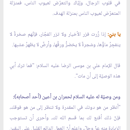
في قلوب الرجال، وإيّاك والتعرّض لعيوب الناس، فمنزلة
المتعرّض لعيوب الناس بمنزلة الهدف.
يا بنيّ:
إذا زُرت فزر الأخيار ولا تزر الفجّار، فإنّهم صخرةٌ لا
ينفجِرُ ماؤُها، وشجرةٌ لا يخضرُّ ورقُها، وأرضٌ لا يظهرُ عشبها.
قال الإمام علي بن موسى الرضا عليه السلام: "فما ترك أبي
هذه الوصيّة إلى أن مات".
ومن وصيّة له عليه السلام لحمران بن أعين (أحد أصحابه):
"أنظر من هو دونك في المقدرة ولا تنظر إلى من هو فوقك،
فإنّ ذلك أقنع لك بما قسم الله لك، وأحرى أن تستوجب
الزيادة منه عزّ وجلّ، واعلم أنّ العمل الدائم القليل على اليقين