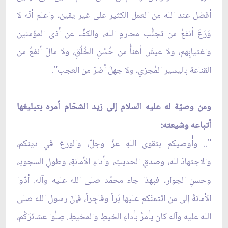
أفضل عند الله من العمل الكثير على غير يقين، واعلم أنّه لا
وَرَعَ أنفعُ من تجنُّب محارمِ الله، والكفِّ عن أذى المؤمنين
واغتيابِهم، ولا عيشَ أهنأُ من حُسْنِ الخُلُقِ، ولا مالَ أنفعُ من
القناعة باليسير المُجزي، ولا جهلَ أضرّ من العجب".
ومن وصيّة له عليه السلام إلى زيد الشحّام أمره بتبليغها
أتباعه وشيعته:
".. وأُوصيكم بتقوى اللهِ عزّ وجلّ، والورع في دينكم،
والاجتهادَ لله، وصدقِ الحديثِ، وأداءِ الأمانةِ، وطولِ السجودِ،
وحسنِ الجوار، فبهذا جاء محمّد صلى الله عليه وآله. أدّوا
الأمانةَ إلى من ائتمنَكم عليها بَراً وفاجِراً، فإنّ رسول الله صلى
الله عليه وآله كان يأمرُ بأداءِ الخيطِ والمخيطِ. صِلُوا عشائرَكُم،