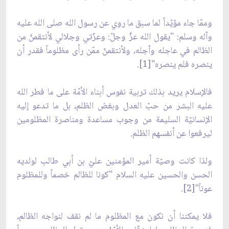
وممّا جاء مؤيّداً لما سبق ما روي عن رسول الله صلى الله عليه
وآله وسلم: "يقول الله عزَّ وجلّ: وعزّتي وجلالي لأنتقمنّ من
الظالم في عاجله وآجله، ولأنتقمنّ ممّن رأى مظلوماً فقدر أن
ينصره فلم ينصره"[1].
فالإسلام يريد بذلك تربية نفوس أبناء الأمّة على ما فطر الله
عليه البشر من حبّ العدل وبغض الظلم، بل ما تدعو إليه
الإنسانيّة السليمة من وجوب مساعدة ومناصرة المظلومين
ليرفعوا عن أنفسهم الظلم.
ولذا كانت وصيّة أمير المؤمنين عليّ بن أبي طالب لولديه
الحسن والحسين عليه السلام "كونا للظالم خصماً وللمظلوم
عوناً"[2].
فلا يمكننا أن نكون مع المظلوم ما لم نقف لنواجه الظالم،