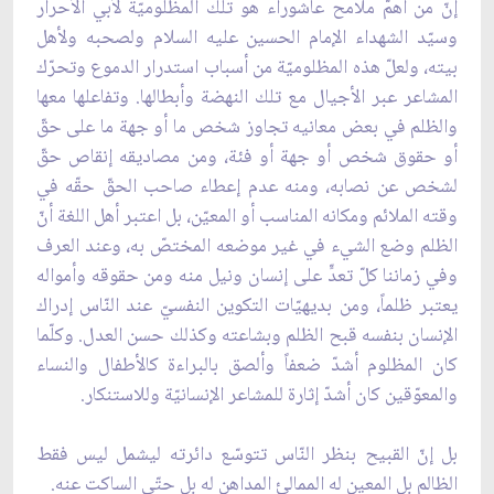
إنّ من أهمّ ملامح عاشوراء هو تلك المظلوميّة لأبي الأحرار
وسيّد الشهداء الإمام الحسين عليه السلام ولصحبه ولأهل
بيته، ولعلّ هذه المظلوميّة من أسباب استدرار الدموع وتحرّك
المشاعر عبر الأجيال مع تلك النهضة وأبطالها. وتفاعلها معها
والظلم في بعض معانيه تجاوز شخص ما أو جهة ما على حقّ
أو حقوق شخص أو جهة أو فئة، ومن مصاديقه إنقاص حقّ
لشخص عن نصابه، ومنه عدم إعطاء صاحب الحقّ حقّه في
وقته الملائم ومكانه المناسب أو المعيّن، بل اعتبر أهل اللغة أنّ
الظلم وضع الشيء في غير موضعه المختصّ به، وعند العرف
وفي زماننا كلّ تعدٍّ على إنسان ونيل منه ومن حقوقه وأمواله
يعتبر ظلماً، ومن بديهيّات التكوين النفسيّ عند النّاس إدراك
الإنسان بنفسه قبح الظلم وبشاعته وكذلك حسن العدل. وكلّما
كان المظلوم أشدّ ضعفاً وألصق بالبراءة كالأطفال والنساء
والمعوّقين كان أشدّ إثارة للمشاعر الإنسانيّة وللاستنكار.
بل إنّ القبيح بنظر النّاس تتوسّع دائرته ليشمل ليس فقط
الظالم بل المعين له الممالئ المداهن له بل حتّى الساكت عنه.