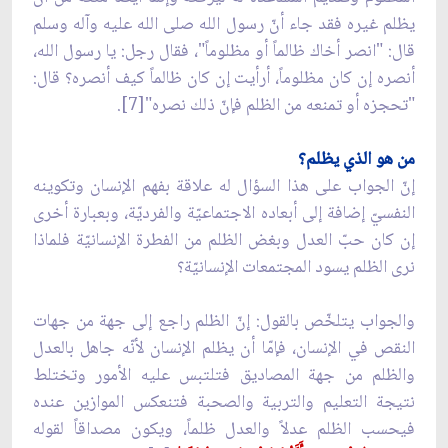
يظلم غيره فقد جاء أنّ رسول الله صلى الله عليه وآله وسلم
قال: "انصر أخاك ظالماً أو مظلوماً"، فقال رجل: يا رسول الله،
أنصره إن كان مظلوماً، أرأيت إن كان ظالماً كيف أنصره؟ قال:
"تحجزه أو تمنعه من الظلم فإنّ ذلك نصره"[7].
من هو الذي يظلم؟
إنّ الجواب على هذا السؤال له علاقة بفهم الإنسان وتكوينه
النفسيّ إضافة إلى أبعاده الاجتماعيّة والفرديّة، وبعبارة أخرى
إن كان حبّ العدل وبغض الظلم من الفطرة الإنسانيّة فلماذا
نرى الظلم يسود المجتمعات الإنسانيّة؟
والجواب يتلخّص بالقول: إنّ الظلم راجع إلى جهة من جهات
النقص في الإنسان، فإمّا أن يظلم الإنسان لأنّه جاهل بالعدل
والظلم من جهة المصاديق فتلتبس عليه الأمور وتختلط
نتيجة التعليم والتربية والصحبة فتنعكس الموازين عنده
فيحسب الظلم عدلاً والعدل ظلماً، ويكون مصداقاً لقوله