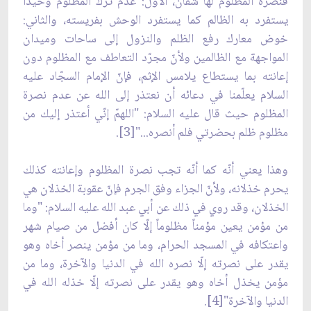
فنصرة المظلوم لها شقّان، الأوّل: عدم ترك المظلوم وحيداً
يستفرد به الظالم كما يستفرد الوحش بفريسته، والثاني:
خوض معارك رفع الظلم والنزول إلى ساحات وميدان
المواجهة مع الظالمين ولأنّ مجرّد التعاطف مع المظلوم دون
إعانته بما يستطاع يلامس الإثم، فإنّ الإمام السجّاد عليه
السلام يعلّمنا في دعائه أن نعتذر إلى الله عن عدم نصرة
المظلوم حيث قال عليه السلام: "اللهمّ إنّي أعتذر إليك من
مظلوم ظلم بحضرتي فلم أنصره..."[3].
وهذا يعني أنّه كما أنّه تجب نصرة المظلوم وإعانته كذلك
يحرم خذلانه، ولأنّ الجزاء وفق الجرم فإنّ عقوبة الخذلان هي
الخذلان، وقد روي في ذلك عن أبي عبد الله عليه السلام: "وما
من مؤمن يعين مؤمناً مظلوماً إلّا كان أفضل من صيام شهر
واعتكافه في المسجد الحرام، وما من مؤمن ينصر أخاه وهو
يقدر على نصرته إلّا نصره الله في الدنيا والآخرة، وما من
مؤمن يخذل أخاه وهو يقدر على نصرته إلّا خذله الله في
الدنيا والآخرة"[4].