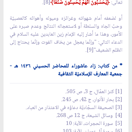
تعالى:
﴿يَحْسَبُونَ أَنَّهُمْ يُحْسِنُونَ صُنْعًا﴾
[8].
أو لضعفه أمام شهواته وغرائزه وميوله وأهوائه كالعصبيّة
وحبّ الجاه والسلطة أو لاستعجاله النتائج وعدم صبره على
الأمور، وهذا ما أشار إليه الإمام زين العابدين عليه السلام في
الدعاء التالي: "وإنّما يعجل من يخاف الفوت وإنّما يحتاج إلى
الظلم الضعيف"[9].
* من كتاب: زاد عاشوراء للمحاضر الحسيني ١٤٣٦ هـ -
جمعية المعارف الإسلاميّة الثقافية
[1] كنز العمّال، ج 3، ص 505.
[2] بحار الأنوار، ج 42، ص 245.
[3] الصحيفة السجّاديّة دعاؤه في الاعتذار من العباد.
[4] وسائل الشيعة، ج 12 ص 268.
[5] سورة الحجرات، الآية: 10
[6] سورة آل عمران، الآية: 103.