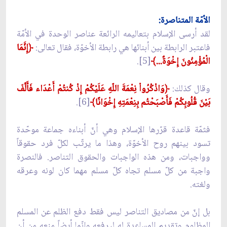
الأمّة المتناصرة:
لقد أرسى الإسلام بتعاليمه الرائعة عناصر الوحدة في الأمّة
فاعتبر الرابطة بين أبنائها هي رابطة الأخوّة، فقال تعالى:
﴿إِنَّمَا
الْمُؤْمِنُونَ إِخْوَةٌ...﴾
[5].
وقال كذلك:
﴿وَاذْكُرُواْ نِعْمَةَ اللّهِ عَلَيْكُمْ إِذْ كُنتُمْ أَعْدَاء فَأَلَّفَ
بَيْنَ قُلُوبِكُمْ فَأَصْبَحْتُم بِنِعْمَتِهِ إِخْوَانًا﴾
[6].
فثمّة قاعدة قرّرها الإسلام وهي أنّ أبناءه جماعة موحّدة
تسود بينهم روح الأخوّة، وهذا ما يرتّب لكلّ فرد حقوقاً
وواجبات، ومن هذه الواجبات والحقوق التناصر. فالنصرة
واجبة من كلّ مسلم تجاه كلّ مسلم مهما كان لونه وعرقه
ولغته.
بل إنّ من مصاديق التناصر ليس فقط دفع الظلم عن المسلم
المظلوم وتقديم المساعدة له ليرفعه وإنّما أيضاً منعه من أن