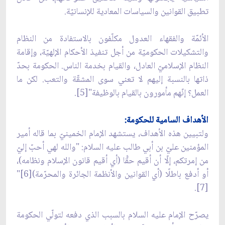
تطبيق القوانين والسياسات المعادية للإنسانيّة.
الأئمّة والفقهاء العدول مكلّفون بالاستفادة من النظام
والتشكيلات الحكوميّة من أجل تنفيذ الأحكام الإلهيّة، وإقامة
النظام الإسلاميّ العادل، والقيام بخدمة الناس. الحكومة بحدّ
ذاتها بالنسبة إليهم لا تعني سوى المشقّة والتعب. لكن ما
العمل؟ إنّهم مأمورون بالقيام بالوظيفة"[5].
الأهداف السامية للحكومة:
ولتبيين هذه الأهداف، يستشهد الإمام الخمينيّ بما قاله أمير
المؤمنين عليّ بن أبي طالب عليه السلام: "والله لهي أحبّ إليّ
من إمرتكم، إلّا أن أقيم حقًّا (أي أقيم قانون الإسلام ونظامه)،
أو أدفع باطلًا (أي القوانين والأنظمة الجائرة والمحرّمة)[6]"
[7].
يصرّح الإمام عليه السلام بالسبب الذي دفعه لتولّي الحكومة