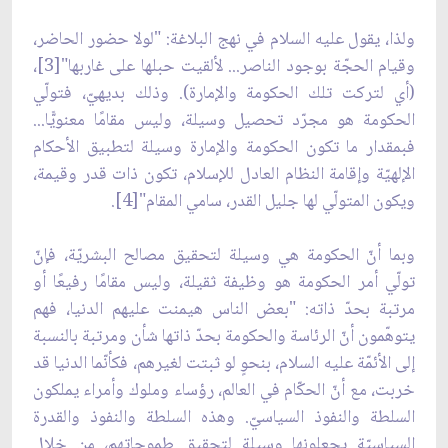
ولذا، يقول عليه السلام في نهج البلاغة: "لولا حضور الحاضر،
وقيام الحجّة بوجود الناصر... لألقيت حبلها على غاربها"[3]،
(أي لتركت تلك الحكومة والإمارة). وذلك بديهيّ، فتولّي
الحكومة هو مجرّد تحصيل وسيلة، وليس مقامًا معنويًّا...
فبمقدار ما تكون الحكومة والإمارة وسيلة لتطبيق الأحكام
الإلهيّة وإقامة النظام العادل للإسلام، تكون ذات قدر وقيمة،
ويكون المتولّي لها جليل القدر، سامي المقام"[4].
وبما أنّ الحكومة هي وسيلة لتحقيق مصالح البشريّة، فإنّ
تولّي أمر الحكومة هو وظيفة ثقيلة، وليس مقامًا رفيعًا أو
مرتبة بحدّ ذاته: "بعض الناس هيمنت عليهم الدنيا، فهم
يتوهّمون أنّ الرئاسة والحكومة بحدّ ذاتها شأن ومرتبة بالنسبة
إلى الأئمّة عليه السلام، بنحوٍ لو ثبتت لغيرهم، فكأنّما الدنيا قد
خربت، مع أنّ الحكّام في العالم، رؤساء وملوك وأمراء يملكون
السلطة والنفوذ السياسيّ. وهذه السلطة والنفوذ والقدرة
السياسيّة يجعلونها وسيلة لتحقيق طموحاتهم، من خلال