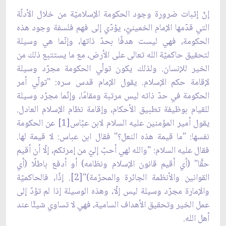
إنّ إثبات ضرورة وجود الحكومة الإسلاميّة من خلال الأدلّة
التي قدّمها الإمام الخمينيّ، يؤدّي إلى فهم فلسفة وجود هذه
الحكومة، فهي ليست هدفًا بحدّ ذاتها، وإنّما هي وسيلة
لتحقيق حاكميّة الله تعالى على الأرض، مع ما يستتبع ذلك من
الخير للإنسان. ولذلك يكون تولّي الحكومة مجرّد وسيلة
لإقامة حكم الإسلام. يقول الإمام قدس سره: "تولّي أمر
الحكومة في حدّ ذاته ليس مرتبة ومقامًا، وإنّما مجرّد وسيلة
للقيام بوظيفة تطبيق الأحكام، وإقامة نظام الإسلام العادل.
يقول أمير المؤمنين عليه السلام لابن عبّاس[1] عن الحكومة
نفسها: "ما قيمة هذه النعل؟" فقال ابن عباس: لا قيمة لها.
فقال عليه السلام: "والله لهي أحبّ إليّ من إمرتكم، إلّا أن أقيم
حقًّا" (أي أقيم قانون الإسلام ونظامه) أو أدفع باطلًا (أي
القوانين والأنظمة الجائرة والمحرّمة)"[2]. إذًا، فالحاكميّة
والإمارة مجرّد وسيلة ليس إلّا، وهذه الوسيلة إذا لم تؤدّ إلى
عمل الخير وتحقيق الأهداف السامية، فهي لا تساوي شيئًا عند
أهل الله.