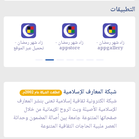
التطبيقات
زاد شهر رمضان -
زاد شهر رمضان -
زاد شهر رمضان -
م
appgallery
appstore
تحميل عبر الموقع
تح
شبكة المعارف الإسلامية
انطلقت الشبكة عام 2002م.
شبكة الكترونية ثقافية إسلامية تعنى بنشر المعارف
الإسلامية الأصيلة وبث الروح الإيمانية من خلال
صفحاتها المتنوعة جامعة بين أصالة المضمون وحداثة
العصر ملبية الحاجات الثقافية المتنوعة