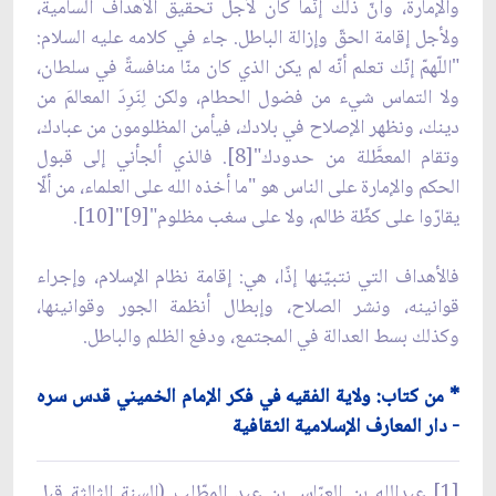
والإمارة، وأنّ ذلك إنّما كان لأجل تحقيق الأهداف السامية،
ولأجل إقامة الحقّ وإزالة الباطل. جاء في كلامه عليه السلام:
"اللّهمّ إنّك تعلم أنّه لم يكن الذي كان منّا منافسةً في سلطان،
ولا التماس شيء من فضول الحطام، ولكن لِنَرِدَ المعالمَ من
دينك، ونظهر الإصلاح في بلادك، فيأمن المظلومون من عبادك،
وتقام المعطَّلة من حدودك"[8]. فالذي ألجأني إلى قبول
الحكم والإمارة على الناس هو "ما أخذه الله على العلماء، من ألّا
يقارّوا على كظّة ظالم، ولا على سغب مظلوم"[9]"[10].
فالأهداف التي نتبيّنها إذًا، هي: إقامة نظام الإسلام، وإجراء
قوانينه، ونشر الصلاح، وإبطال أنظمة الجور وقوانينها،
وكذلك بسط العدالة في المجتمع، ودفع الظلم والباطل.
* من كتاب: ولاية الفقيه في فكر الإمام الخميني قدس سره
- دار المعارف الإسلامية الثقافية
[1] عبدالله بن العبّاس بن عبد المطّلب (السنة الثالثة قبل