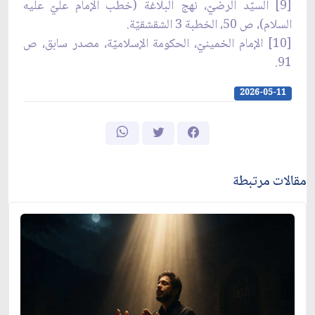
[9] السيّد الرضيّ، نهج البلاغة (خطب الإمام عليّ عليه
السلام)، ص 50، الخطبة 3 الشقشقيّة.
[10] الإمام الخمينيّ، الحكومة الإسلاميّة، مصدر سابق، ص
91.
2026-05-11
مقالات مرتبطة