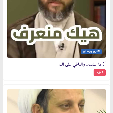
الشيخ أبو صالح
أدِّ ما عليك.. والباقي على الله
المزيد