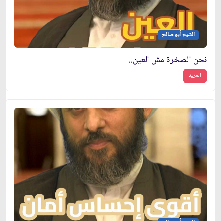
الشيخ أبو صالح
نحن الصخرة مش العين..
المزيد