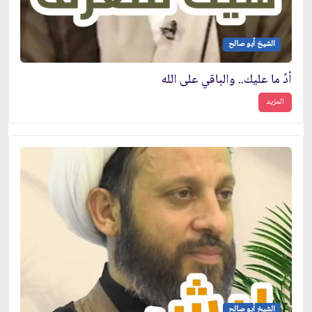
الشيخ أبو صالح
أدِّ ما عليك.. والباقي على الله
المزيد
الشيخ أبو صالح