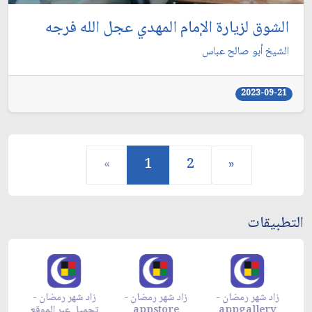
الشوق لزيارة الإمام المهدي عجل الله فرجه
الشيخ أبو صالح عباس
2023-09-21
«
1
2
»
التطبيقات
زاد شهر رمضان -
زاد شهر رمضان -
زاد شهر رمضان -
م
appgallery
appstore
تحميل عبر الموقع
تح