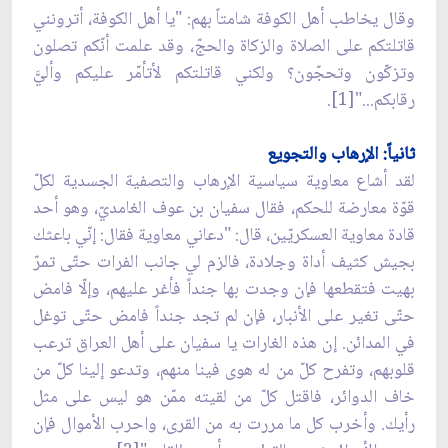
وقال يخاطب أهل الكوفة شامتاً بهم: "يا أهل الكوفة، أترونني
قاتلتكم على الصلاة والزكاة والحجّ، وقد علمت أنّكم تصلون
وتزكّون وتحجّون؟ ولكني قاتلتكم لأتأمّر عليكم وأليَّ
رقابكم..."[1].
ثانياً: الإرهاب والتجويع
لقد أشاع معاوية سياسية الإرهاب والتصفية الجسدية لكلّ
قوّة معارضة للحكم، فقال سفيان بن عوف الغامديّ، وهو أحد
قادة معاوية العسكريّين، قال: "دعاني معاوية فقال: إنّي باعثك
بجيش كثيف أداة وجلادة، فالزم لي جانب الفرات حتّى تمرّ
بهيت فتقطعها فإن وجدت بها جنداً فأغر عليهم، وإلّا فامض
حتّى تغير على الأنبار، فإن لم تجد جنداً فامض حتّى توغل
في المدائن. إن هذه الغارات يا سفيان على أهل العراق ترعب
قلوبهم، وتفرح كلّ من له هوى فينا منهم، وتدعو إلينا كلّ من
خاف الدوائر، فاقتل كلّ من لقيته ممّن هو ليس على مثل
رأيك. وأخرب كل ما مررت به من القرى، واحرب الأموال فإن