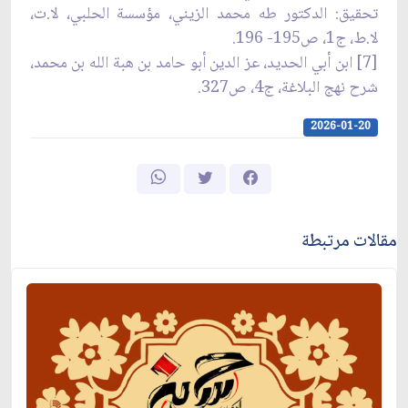
تحقيق: الدكتور طه محمد الزيني، مؤسسة الحلبي، لا.ت،
لا.ط، ج1، ص195- 196.
[7] ابن أبي الحديد، عز الدين أبو حامد بن هبة الله بن محمد،
شرح نهج البلاغة، ج4، ص327.
2026-01-20
مقالات مرتبطة