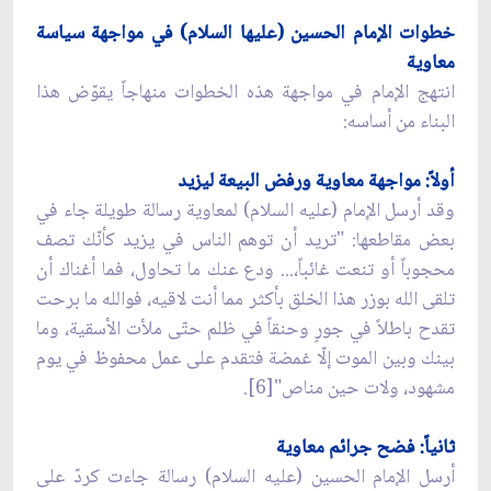
خطوات الإمام الحسين (عليها السلام) في مواجهة سياسة
معاوية
انتهج الإمام في مواجهة هذه الخطوات منهاجاً يقوّض هذا
البناء من أساسه:
أولاً: مواجهة معاوية ورفض البيعة ليزيد
وقد أرسل الإمام (عليه السلام) لمعاوية رسالة طويلة جاء في
بعض مقاطعها: "تريد أن توهم الناس في يزيد كأنّك تصف
محجوباً أو تنعت غائباً،... ودع عنك ما تحاول، فما أغناك أن
تلقى الله بوزر هذا الخلق بأكثر مما أنت لاقيه، فوالله ما برحت
تقدح باطلاً في جورٍ وحنقاً في ظلم حتّى ملأت الأسقية، وما
بينك وبين الموت إلّا غمضة فتقدم على عمل محفوظ في يوم
مشهود، ولات حين مناص"[6].
ثانياً: فضح جرائم معاوية
أرسل الإمام الحسين (عليه السلام) رسالة جاءت كردّ على