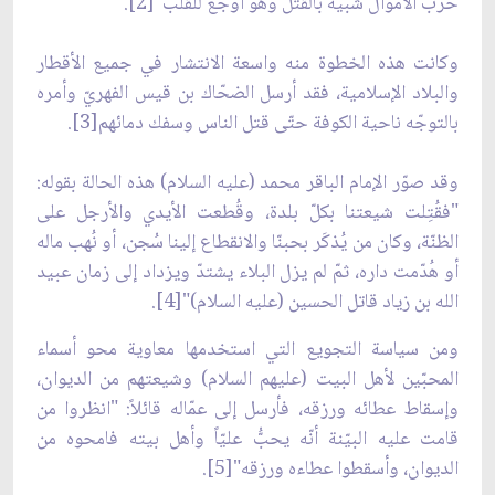
حرب الأموال شبيه بالقتل وهو أوجع للقلب"[2].
وكانت هذه الخطوة منه واسعة الانتشار في جميع الأقطار
والبلاد الإسلامية، فقد أرسل الضحّاك بن قيس الفهريّ وأمره
بالتوجّه ناحية الكوفة حتّى قتل الناس وسفك دمائهم[3].
وقد صوّر الإمام الباقر محمد (عليه السلام) هذه الحالة بقوله:
"فقُتِلت شيعتنا بكلّ بلدة، وقُطعت الأيدي والأرجل على
الظنّة، وكان من يُذكَر بحبنّا والانقطاع إلينا سُجن، أو نُهب ماله
أو هُدّمت داره، ثمّ لم يزل البلاء يشتدّ ويزداد إلى زمان عبيد
الله بن زياد قاتل الحسين (عليه السلام)"[4].
ومن سياسة التجويع التي استخدمها معاوية محو أسماء
المحبّين لأهل البيت (عليهم السلام) وشيعتهم من الديوان،
وإسقاط عطائه ورزقه، فأرسل إلى عمّاله قائلاً: "انظروا من
قامت عليه البيّنة أنّه يحبُّ عليّاً وأهل بيته فامحوه من
الديوان، وأسقطوا عطاءه ورزقه"[5].