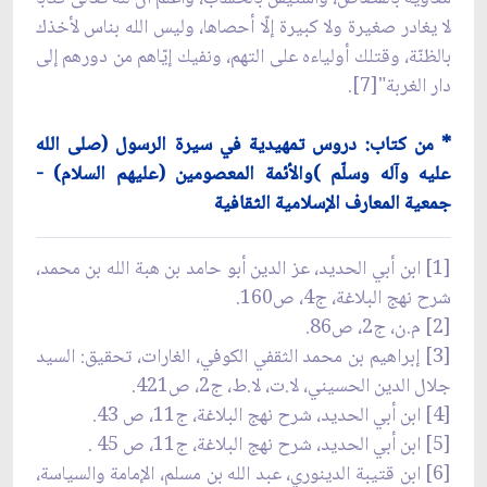
لا يغادر صغيرة ولا كبيرة إلّا أحصاها، وليس الله بناس لأخذك
بالظنّة، وقتلك أولياءه على التهم، ونفيك إيّاهم من دورهم إلى
دار الغربة"[7].
* من كتاب: دروس تمهيدية في سيرة الرسول (صلى الله
عليه وآله وسلّم )والأئمة المعصومين (عليهم السلام) -
جمعية المعارف الإسلامية الثقافية
[1] ابن أبي الحديد، عز الدين أبو حامد بن هبة الله بن محمد،
شرح نهج البلاغة، ج4، ص160.
[2] م.ن، ج2، ص86.
[3] إبراهيم بن محمد الثقفي الكوفي، الغارات، تحقيق: السيد
جلال الدين الحسيني، لا.ت، لا.ط، ج2، ص421.
[4] ابن أبي الحديد، شرح نهج البلاغة، ج11، ص 43.
[5] ابن أبي الحديد، شرح نهج البلاغة، ج11، ص 45 .
[6] ابن قتيبة الدينوري، عبد الله بن مسلم، الإمامة والسياسة،