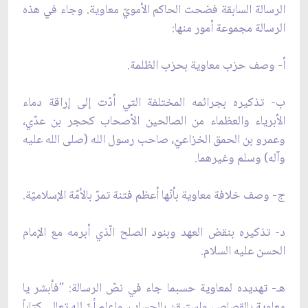
الرسالة السابقة فضحت الحاكم الأمويّ معاوية. وجاء في هذه
الرسالة مجموعة أمور منها:
أ- وصف حزب معاوية بحزب الظلمة.
ب- تذكيره بجرائمه المختلفة التي أدّت إلى إراقة دماء
الأبرياء والعظماء من الصالحين الأصحاب كحجر بن عدّي،
وعمرو بن الحمق الخزاعيّ، صاحب رسول الله (صلى الله عليه
وآله) وسلم وغيرهما.
ج- وصف خلافة معاوية بأنّها أعظم فتنة تمرّ بالأمّة الإسلاميّة.
د- تذكيره بنقض العهد وبنود الصلح الّذي أبرمه مع الإمام
الحسن عليه السلام.
هـ- تهديده لمعاوية حسبما جاء في نصّ الرسالة: "فأبشر يا
معاوية بالقصاص، واستيقن بالحساب، واعلم أنّ لله تعالى كتاباً