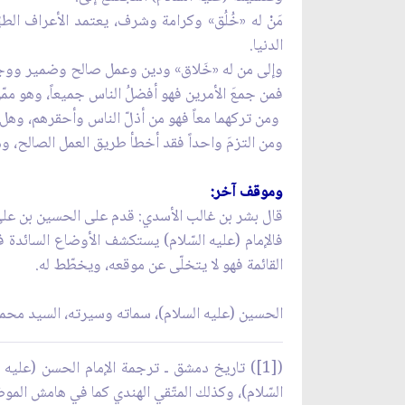
مَنْ له «خُلُق» وكرامة وشرف، يعتمد الأعراف الط
الدنيا.
وإلى من له «خَلاق» ودين وعمل صالح وضمير ووجدا
فمن جمعَ الأمرين فهو أفضلُ الناس جميعاً، وهو مم
ومن تركهما معاً فهو من أذلّ الناس وأحقرهم، وهل شر
ومن التزمَ واحداً فقد أخطأ طريق العمل الصالح، وه
وموقف آخر:
قال بشر بن غالب الأسدي: قدم على الحسين بن علي اُن
فالإمام (عليه السّلام) يستكشف الأوضاع السائدة ف
القائمة فهو لا يتخلّى عن موقعه، ويخطّط له.
الحسين (عليه السلام)، سماته وسيرته، السيد محم
السّلام)، وكذلك المتّقي الهندي كما في هامش المو