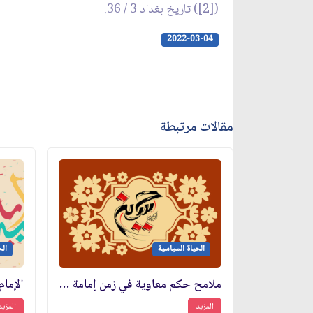
([2]) تاريخ بغداد 3 / 36.
2022-03-04
مقالات مرتبطة
الحياة السياسية
الح
ملامح حكم معاوية في زمن إمامة الحسين (عليه السلام): القمع وصناعة الولاء
المزيد
المزيد