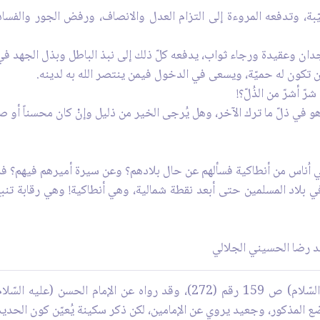
يّبة، وتدفعه المروءة إلى التزام العدل والانصاف، ورفض الجور والفساد
ن وعقيدة ورجاء ثواب، يدفعه كلّ ذلك إلى نبذ الباطل وبذل الجهد في 
ّن تكون له حميّة، ويسعى في الدخول فيمن ينتصر الله به لدينه.
ّ أشرّ من الذُلّ؟!
و في ذلّ ما ترك الآخر، وهل يُرجى الخير من ذليل وإنْ كان محسناً أو صال
اس من أنطاكية فسألهم عن حال بلادهم؟ وعن سيرة أميرهم فيهم؟ فذكروا خيرا
ي بلاد المسلمين حتى أبعد نقطة شمالية، وهي أنطاكية! وهي رقابة تنبع م
د رضا الحسيني الجلالي
([1]) تاريخ دمشق ـ ترجمة الإمام الحسن (عليه السّلام) ص 159 رقم (272)، و
ضع المذكور، وجعيد يروي عن الإمامين، لكن ذكر سكينة يُعيّن كون الحديث