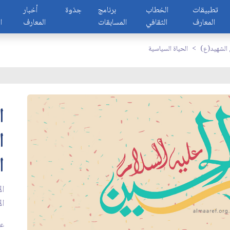
تطبيقات
الخطاب
برنامج
جذوة
أخبار
المعارف
الثقافي
المسابقات
المعارف
ا
 الشهيد(ع)
الحياة السياسية
ا
ا
ا
ال
ال
عدد