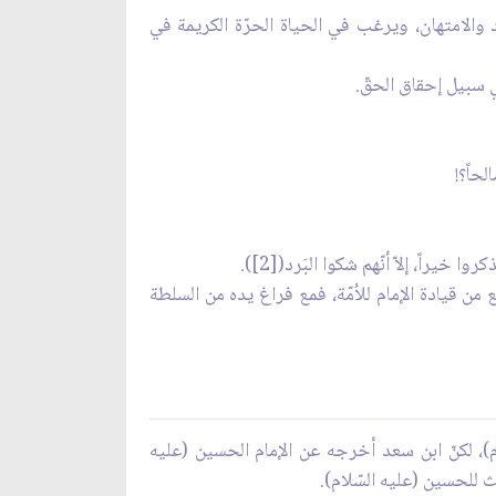
 والامتهان، ويرغب في الحياة الحرّة الكريمة في
سبيل إحقاق الحقّ.
حاً؟!
ً، إلاّ أنّهم شكوا البَرد([2]).
ن قيادة الإمام للاُمّة، فمع فراغ يده من السلطة
قد رواه عن الإمام الحسن (عليه السّلام)، لكنّ ابن سعد أخرجه عن الإمام الحسين (عليه
 للحسين (عليه السّلام).