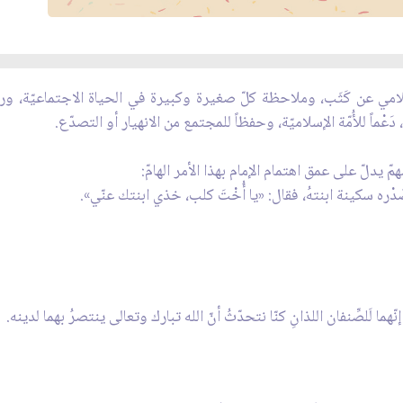
سلامي عن كَثَب، وملاحظة كلّ صغيرة وكبيرة في الحياة الاجتماعيّة، 
عْماً للأُمّة الإسلاميّة، وحفظاً للمجتمع من الانهيار أو التصدّع.
يدلّ على عمق اهتمام الإمام بهذا الأمر الهامّ:
ْره سكينة ابنتهُ، فقال: «يا أُخْتَ كلب، خذي ابنتك عنّي».
 والله، إنّهما لَلصِّنفان اللذانِ كنّا نتحدّثُ أنّ الله تبارك وتعالى ينتصرُ بهما لدينه.