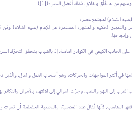
منهم من له خُلُق وخلاق، فذاك أفضل الناس»([1]).
عليه السّلام) لمجتمع عصره:
ر والتدبير الحكيم والمشورة المستمرة من الإمام (عليه السّلام) ومَن 
ض وإنجاحها.
لى الجانب الكيفي في الكوادر العاملة، إذ بالشباب يتحقّق التحرّك السر
رقامها في أكثر المواجهات والحركات، وهم أصحاب العمل والمال، والّذين دخ
عرب إلى اللهو واللعب، وجرّت الموالي إلى الالتهاء بالأموال والتكاثر بها
ُونَ) في موقعها المناسب، لأنّها تُقالُ عند المصيبة، والمصيبة الحقيقية أن 