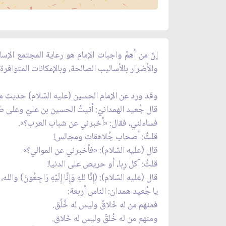
إنّ من أهمّ واجبات الإمام هو رعاية المجتمع الإ
والأضرار بالأساليب الصالحة، وبالإمكانات المتوافرة، دَ
وقد ورد عن الإمام الحسين (عليه السّلام) حديث مهمّ 
قال جُعيد الهمدانيّ: أتيتُ الحسين بن عليّ وعلى صَد
فساءلني، فقال: «أخبرني عن شباب العرب؟».
قلتُ: أصحاب جُلاهقات ومجالس!
قال (عليه السّلام): «فأخبرني عن الموالي؟»
قلتُ: آكل رِبا، أو حريص على الدنيا!
قال (عليه السّلام): (إِنَّا للهِ وَإِنَّا إِلَيْهِ رَاجِعُونَ)
يا جُعيد همدان: الناس أربعة:
فمنهم من له خَلاقٌ وليس له خُلُق.
ومنهم من له خُلقٌ وليس له خَلاق.