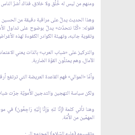
ومنهم من ليس له خُلُق ولا خلاق، فذاك أشرّ الناس و
وهذا الحديث يدلّ على مراقبة دقيقة من الحسين (
فقوله: «كُنّا نتحدّث» يدلّ بوضوح على تداول الأم
وتقوية جانبه، وتهيئة الكوادر الكفوءة لهذه الأغرا
والتركيز على «شباب العرب» بالذات يعني الاعتماد ع
الآمال، وهم يمثلّون القوّة الضاربة.
وأمّا «الموالي» فهم القاعدة العريضة التي ترتفع أ
ولكن سياسة التهجين والتدجين الأُمويّة جرّت شباب ال
وهنا تأتي كلمة (إِنَّا للهِ وَإِنَّا إِلَيْهِ رَاجِع
المهمّين من الأُمّة.
وتقسيمه (عليه السّلام) المجتمع إلى: