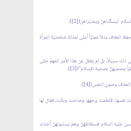
لام ليسكّتاهنّ ويصبّراهن([2]).
العفاف مثلاً عمليّاً أعلى لمتانة شخصيّة المرأة
ذلك سبيلاً، بل لم يغفل عن هذا الأمر المهمّ حتّى
ً يصحبهنَّ بصحبة الإسلام"([3]).
لعفاف وصون النفس([4]).
مالك نفسها، فلطمت وجهها وصاحت وبكت، فقال لها
حسين عليه السلام فسطاطهنّ وهم يسلبونهنّ أخذت