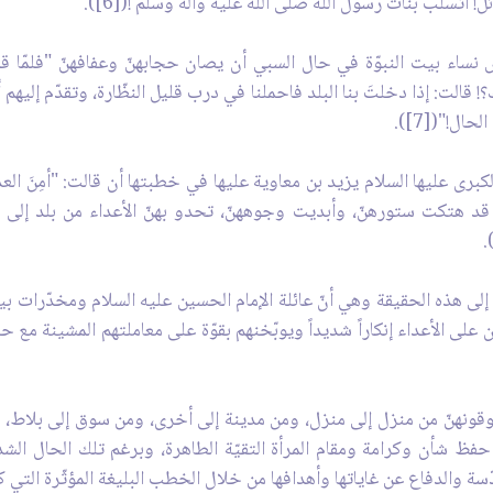
 أتسلبُ بنات رسول الله صلى الله عليه وآله وسلم !([6]).
نساء بيت النبوّة في حال السبي أن يصان حجابهنّ وعفافهنّ "فلمّا 
 قالت: إذا دخلتَ بنا البلد فاحملنا في درب قليل النظّارة، وتقدّم إليه
ال!"([7]).
برى عليها السلام يزيد بن معاوية عليها في خطبتها أن قالت: "أمِنَ ال
قد هتكت ستورهنّ، وأبديت وجوههنّ، تحدو بهنّ الأعداء من بلد إلى ب
ة إلى هذه الحقيقة وهي أنّ عائلة الإمام الحسين عليه السلام ومخدّرات بي
على الأعداء إنكاراً شديداً ويوبّخنهم بقوّة على معاملتهم المشينة مع 
يسوقونهنّ من منزل إلى منزل، ومن مدينة إلى أخرى، ومن سوق إلى بلاط، 
لى حفظ شأن وكرامة ومقام المرأة التقيّة الطاهرة، وبرغم تلك الحال ال
قدّسة والدفاع عن غاياتها وأهدافها من خلال الخطب البليغة المؤثّرة ال