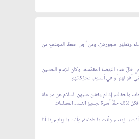
 النساء وتطهر حجورهنّ، ومن أجل حفظ المجتمع من
ي ظلّ هذه النهضة المقدّسة، وكان الإمام الحسين
في أقوالهم أو في أسلوب تحرّكاتهم.
ب والعفاف، إذ لم يغفلن عليهن السلام عن مراعاة
كنّ لذلك حقّاً أسوة لجميع النساء المسلمات.
نت يا زينب، وأنت يا فاطمة، وأنت يا رباب، إذا أنا