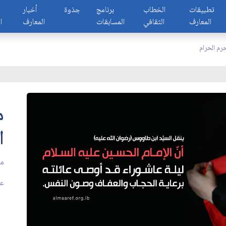
تطبيقات
الخطاب
برنامج
جذوة
أخبار
المعارف
الثقافي
المسابقات
المعارف
ا
م الحرام
م
ا
مد
عدد