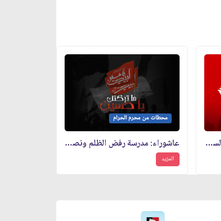
محطات من محرم الحرام
الدور النهضوي للحوراء (عليها السلام) في عاشوراء
عاشوراء: مدرسة رفض الظلم ونصرة المظلومين
المزيد