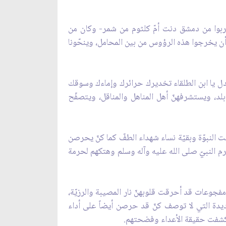
قربوا من دمشق دنت أمّ كلثوم من شمر- وكان من
م أن يخرجوا هذه الرؤوس من بين المحامل، وينحّونا
عدل يا ابن الطلقاء تخديرك حرائرك وإماءك وسوقك
لد، ويستشرفهنّ أهل المناهل والمناقل، ويتصفّح
ت النبوّة وبقيّة نساء شهداء الطفّ كما كنّ يحرصن
حرم النبيّ صلى الله عليه وآله وسلم وهتكهم لحرمة
مفجوعات قد أحرقت قلوبهنّ نار المصيبة والرزيّة،
شديدة التي لا توصف كنّ قد حرصن أيضاً على أداء
تي كشفت حقيقة الأعداء وفضحتهم.