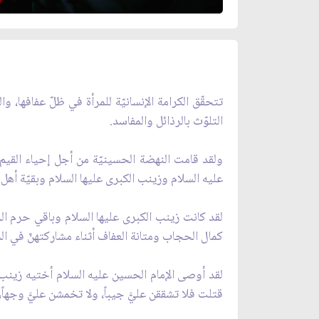
تتحقّق الكرامة الإنسانيّة للمرأة في ظلّ عفافها
التلوّث بالرذائل والمفاسد.
ولقد قامت النهضة الحسينيّة من أجل إحياء القيم 
عليه السلام وزينب الكبرى عليها السلام وبقيّة أهل
لقد كانت زينب الكبرى عليها السلام وباقي حرم ال
كمال الحجاب ومتانة العفاف أثناء مشاركتهنّ في المل
لقد أوصى الإمام الحسين عليه السلام أختيه زينب وأم
قتلت فلا تشققن عليَّ جيباً، ولا تخمشن عليَّ وجهاً، ول