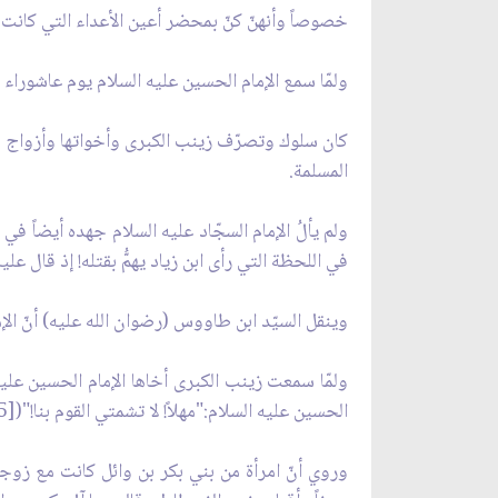
خصوصاً وأنهنّ كنّ بمحضر أعين الأعداء التي كا
ولمّا سمع الإمام الحسين عليه السلام يوم عاشوراء بكا
كان سلوك وتصرّف زينب الكبرى وأخواتها وأزواج وبن
المسلمة.
ولم يألُ الإمام السجّاد عليه السلام جهده أيضاً ف
في اللحظة التي رأى ابن زياد يهمُّ بقتله! إذ قال عليه 
وينقل السيّد ابن طاووس (رضوان الله عليه) أنّ الإ
ولمّا سمعت زينب الكبرى أخاها الإمام الحسين عل
الحسين عليه السلام:"مهلاً! لا تشمتي القوم بنا!"([5]).
وروي أنّ امرأة من بني بكر بن وائل كانت مع زوج