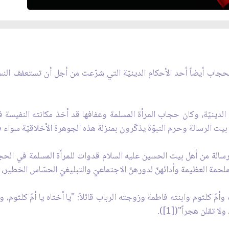
، والحجاب أيضاً أحد الأحكام الدينيّة التي شرّعت من أجل أن تستعفف
الدينيّة، وكان حجاب المرأة المسلمة وعفافها قد أخذ مكانته النفيسة ف
 بيت الرسالة وحرم النبوّة يذكّرون بمنزلة هذه الجوهرة الأخلاقيّة سواء 
رسالة من أهل بيت الحسين عليه السلام قدوات للمرأة المسلمة في الحجا
حمة العظيمة وأدائهنّ لدورهنّ الاجتماعيّ والتبليغيّ الحسّاس الخطير، ف
ّ كلثوم وابنته فاطمة وزوجته الرباب قائلاً: "يا أختاه يا أمّ كلثوم، وأ
ا تقلن هجراً"([1]).