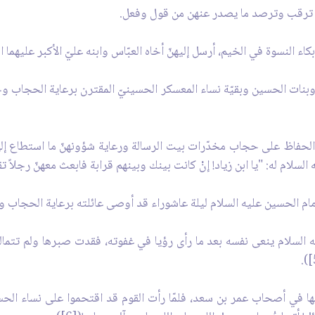
نت ترقب وترصد ما يصدر عنهن من قول وفعل.
ء النسوة في الخيم، أرسل إليهنّ أخاه العبّاس وابنه عليّ الأكبر عليهما الس
ات الحسين وبقيّة نساء المعسكر الحسينيّ المقترن برعاية الحجاب وحفظ 
ي الحفاظ على حجاب مخدّرات بيت الرسالة ورعاية شؤونهنّ ما استطاع إلى 
السلام له: "يا ابن زياد! إنْ كانت بينك وبينهم قرابة فابعث معهنّ رجلاً تقيّا
مام الحسين عليه السلام ليلة عاشوراء قد أوصى عائلته برعاية الحجاب وا
يه السلام ينعى نفسه بعد ما رأى رؤيا في غفوته، فقدت صبرها ولم تت
ها في أصحاب عمر بن سعد، فلمّا رأت القوم قد اقتحموا على نساء ال