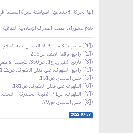
إنّها الحركة الاجتماعيّة السياسيّة للمرأة المسل
بلاغ عاشوراء، جمعية المعارف الإسلامية الثقافية
([1]) موسوعة كلمات الإمام الحسين عليه السلام ، ص406.
([2]) راجع: وقعة الطفّ، ص206.
([3]) تاريخ الطبريّ، ج4، ص350، مؤسّسة الاعلميّ - بيروت.
([4]) راجع: الملهوف، على قتلى الطفوف، ص142.
([5]) نفس المصدر، ص151.
([6]) الملهوف على قتلى الطفوف، ص181.
([7]) الملهوف، ص74، الطبعة الحيدريّة - النجف.
([8]) نفس المصدر، ص79.
2022-07-28