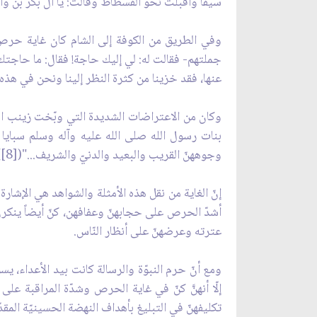
سيفاً وأقبلت نحو الفسطاط وقالت: يا آل بكر بن وائل!
وفي الطريق من الكوفة إلى الشام كان غاية حرص 
جملتهم- فقالت له: لي إليك حاجة! فقال: ما حاجتك؟!
عنها، فقد خزينا من كثرة النظر إلينا ونحن في هذه الح
وكان من الاعتراضات الشديدة التي وبّخت زينب الك
بنات رسول الله صلى الله عليه وآله وسلم سبايا 
وجوههنّ القريب والبعيد والدنيّ والشريف..."([8]).
إنّ الغاية من نقل هذه الأمثلة والشواهد هي الإشار
أشدّ الحرص على حجابهنّ وعفافهن، كنّ أيضاً ينكرن 
عترته وعرضهنّ على أنظار النّاس.
ومع أنّ حرم النبوّة والرسالة كانت بيد الأعداء، 
إلّا أنهنَّ كنّ في غاية الحرص وشدّة المراقبة ع
تكليفهنّ في التبليغ بأهداف النهضة الحسينيّة الم