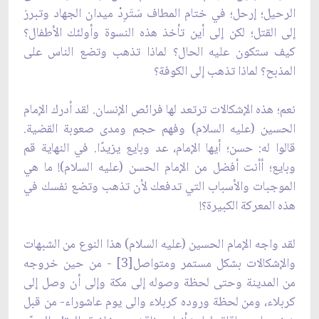
الرحيل؛ إرحل؛ في ختام المطاف سَتَرِدْ ميدان الجهاد وتبرز
إلى القتل؛ لكن إلى أين تأخذ هذه النسوة وأولئك الأطفال؟
كيف ستكون عليه الحال؟ لماذا تذهب وتضع الناس على
المذبح؟ لماذا تذهب إلى الكوفة؟
نعم؛ هذه الإشكالات ترتعد لها فرائص الإنسان. لقد أدرك الإمام
الحسين (عليه السلام) وفهم حجم ومدى صعوبة القضية.
قالوا له: حسن؛ أيها الإمام، عد وبايع يزيدًا. في النهاية قم
وبايع؛ أأنت أفضل من الإمام الحسن (عليه السلام)! ما هي
الموجبات والأسباب التي تدفعك لأن تذهب وتضع نفسك في
هذه المعركة الكبيرة؟!
لقد واجه الإمام الحسين (عليه السلام) هذا النوع من الشبهات
والإشكالات بشكل مستمر ومتواصل[3] - من حين خروجه
من المدينة وحتى لحظة وصوله إلى مكة وإلى أن وصل إلى
كربلاء، ومن لحظة وروده كربلاء والى يوم عاشوراء- من قبل