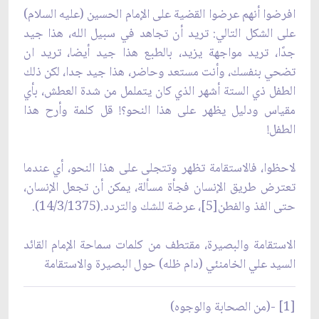
افرضوا أنهم عرضوا القضية على الإمام الحسين (عليه السلام)
على الشكل التالي: تريد أن تجاهد في سبيل الله، هذا جيد
جدًا، تريد مواجهة يزيد، بالطبع هذا جيد أيضا، تريد ان
تضحي بنفسك، وأنت مستعد وحاضر، هذا جيد جدا، لكن ذلك
الطفل ذي الستة أشهر الذي كان يتململ من شدة العطش، بأي
مقياس ودليل يظهر على هذا النحو؟! قل كلمة وأرح هذا
الطفل!
لاحظوا، فالاستقامة تظهر وتتجلى على هذا النحو، أي عندما
تعترض طريق الإنسان فجأة مسألة، يمكن أن تجعل الإنسان،
حتى الفذ والفطن[5]، عرضة للشك والتردد.(14/3/1375).
الاستقامة والبصيرة، مقتطف من كلمات سماحة الإمام القائد
السيد علي الخامنئي (دام ظله) حول البصيرة والاستقامة
[1] -(من الصحابة والوجوه)