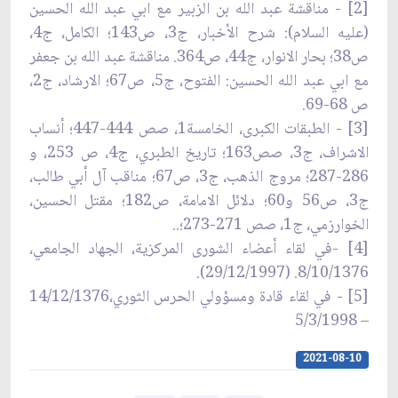
[2] - مناقشة عبد الله بن الزبير مع ابي عبد الله الحسين
(عليه السلام): شرح الأخبار، ج3، ص143؛ الكامل، ج4،
ص38؛ بحار الانوار، ج44، ص364. مناقشة عبد الله بن جعفر
مع ابي عبد الله الحسين: الفتوح، ج5، ص67؛ الارشاد، ج2،
ص 68-69.
[3] - الطبقات الكبرى، الخامسة1، صص 444-447؛ أنساب
الاشراف، ج3، صص163؛ تاريخ الطبري، ج4، ص 253، و
286-287؛ مروج الذهب، ج3، ص67؛ مناقب آل أبي طالب،
ج3، ص56 و60؛ دلائل الامامة، ص182؛ مقتل الحسين،
الخوارزمي، ج1، صص 271-273؛..
[4] -في لقاء أعضاء الشورى المركزية، الجهاد الجامعي،
8/10/1376. (29/12/1997).
[5] - في لقاء قادة ومسؤولي الحرس الثوري،14/12/1376
– 5/3/1998
2021-08-10