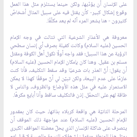
على الإنسان أن يؤدّيها، ولكن حينما يستلزم مثل هذا العمل
وقوع إشكال كبير- كأن يقتل فيه على سبيل المثال أشخاصٌ
كثيرون - هنا يشعر المرء أنّه لم يعد مكلّفًا.
معروفة هي الأعذار الشرعية التي تتالت في وجه الإمام
الحسين (عليه السلام) وكانت كفيلة بصرف أي إنسان سطحي
الرؤية عن هذا السبيل؛ فقد واجه أولًا نكول أهل الكوفة ومقتل
مسلم بن عقيل. وهنا كان بإمكان الإمام الحسين (عليه السلام)
أن يقول: أنَّ العذر بات شرعيًا وقد سقط التكليف، فأنا كنت
عازمًا على عدم البيعة، ولكن تبيّن لي أنّ موقفًا كهذا لا يمكن
الاستمرار عليه في مثل هذه الأوضاع والظروف، والناس لا
طاقة لهم على التحمّل. إذن فالتكليف ساقط وأنا أبايع مكرهًا.
المرحلة الثانيّة هي واقعة كربلاء بذاتها، حيث كان بمقدور
الإمام الحسين (عليه السلام) عند مواجهة ذلك الموقف أن
يتصرف على شاكلة الإنسان الذي يحلّ معضلة المواقف الكبرى
بمثل هذا المنطق ويقول: إنّ هؤلاء النسوة والصبية لا قبل لهم