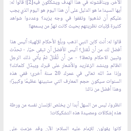
الآخر، ويناقشونه في هذا الهدف ويشككون فيه[2]! قالوا له:
أيها السيد! ما هو الدليل على أن هذا اليوم هو اليوم الذي يجب
عليكم أن تذهبوا وتقفوا في وجه يزيد؟ وعددوا شواهد
كثيرة لإثبات نظريتهم بحيث كانت تهزّ من يسمعها!
قالوا له: أنت كابن النبي اذهب وبلّغ الأحكام الإلهية؛ أليس هذا
أفضل لك من أن تُقتل؟ أليس الأفضل أن تبقى حيًا، - تحدّث
وتبين الاحكام وتعظ؟ - من أن تُقْتَلْ ثمّ يأتي ذلك الرجل
الظالم وينشد الزغاريد والأشعار على قبرك ويبدّل كلماتك؟
وإذا مدّ الله تعالى في عمرك 20 سنة أخرى؛ ففي هذه
السنوات سيكون حجم المعارف التي ستبينها عظيمًا وكبيرًا؛
وهذا أفضل من ذاك!
انظروا، ليس من السهل أبدا ان يخلص الإنسان نفسه من ورطة
هذه إشكالات ومصيدة هذه التشكيكات!
كانوا يقولون للإمام عليه السلام: الآن وقد عزمت على