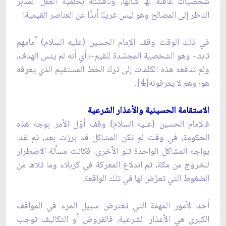
شخصيات عاقلة لها شأنها، وناقشته بخلفية العقل المدبّر
الناظر إلى المصالح وهو ليس غريبًا أبدًا عن العناصر القيمية!
في ذلك الوقت وقف الإمام الحسين (عليه السلام) أمامهم
ثابتا- وهو الشخصية المجسّدة للقيم-؛ أي أنه لم ينس الهدف،
ولم تدفعه هذه الكلمات إلى ترك الخط المستقيم الذي يعرفه
هو؛ وهم لا يعرفونه[4].
الاستقامة الحسينية والأعذار الشرعية
فالإمام الحسين (عليه السلام) وقف أوّل الأمر بوجه هذه
الحكومة، في وقت لم تكن المشاكل قد برزت بعد، ثم غدا
يواجه المشاكل الواحدة تلو الأخرى. فكانت مسألة الاضطرار
للخروج من مكة، ثم اندلاع المعركة في كربلاء وما تلاها من
الضغوط التي تعرّض لها في تلك الواقعة.
أحد الأمور المهمة التي تعترض سبيل المرء في المواقف
الكبرى هي الأعذار الشرعية. فالفروض أو التكاليف توجب