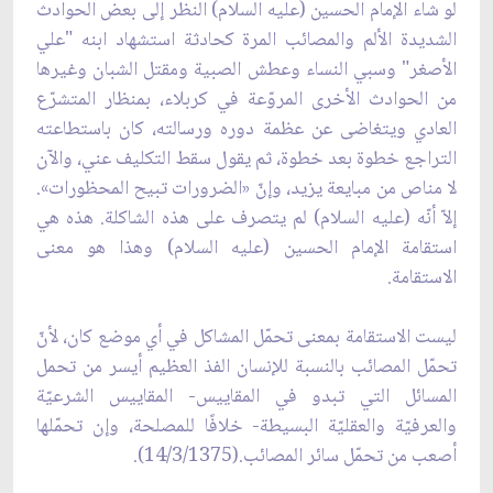
لو شاء الإمام الحسين (عليه السلام) النظر إلى بعض الحوادث
الشديدة الألم والمصائب المرة كحادثة استشهاد ابنه "علي
الأصغر" وسبي النساء وعطش الصبية ومقتل الشبان وغيرها
من الحوادث الأخرى المروّعة في كربلاء، بمنظار المتشرّع
العادي ويتغاضى عن عظمة دوره ورسالته، كان باستطاعته
التراجع خطوة بعد خطوة، ثم يقول سقط التكليف عني، والآن
لا مناص من مبايعة يزيد، وإنّ «الضرورات تبيح المحظورات».
إلاّ أنّه (عليه السلام) لم يتصرف على هذه الشاكلة. هذه هي
استقامة الإمام الحسين (عليه السلام) وهذا هو معنى
الاستقامة.
ليست الاستقامة بمعنى تحمّل المشاكل في أي موضع كان، لأنّ
تحمّل المصائب بالنسبة للإنسان الفذ العظيم أيسر من تحمل
المسائل التي تبدو في المقاييس- المقاييس الشرعيّة
والعرفيّة والعقليّة البسيطة- خلافًا للمصلحة، وإن تحمّلها
أصعب من تحمّل سائر المصائب.(14/3/1375).