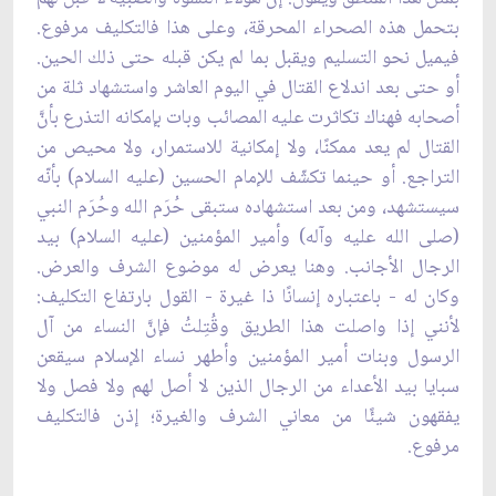
بتحمل هذه الصحراء المحرقة، وعلى هذا فالتكليف مرفوع.
فيميل نحو التسليم ويقبل بما لم يكن قبله حتى ذلك الحين.
أو حتى بعد اندلاع القتال في اليوم العاشر واستشهاد ثلة من
أصحابه فهناك تكاثرت عليه المصائب وبات بإمكانه التذرع بأنَّ
القتال لم يعد ممكنًا، ولا إمكانية للاستمرار، ولا محيص من
التراجع. أو حينما تكشّف للإمام الحسين (عليه السلام) بأنّه
سيستشهد، ومن بعد استشهاده ستبقى حُرَم الله وحُرَم النبي
(صلى الله عليه وآله) وأمير المؤمنين (عليه السلام) بيد
الرجال الأجانب. وهنا يعرض له موضوع الشرف والعرض.
وكان له - باعتباره إنسانًا ذا غيرة - القول بارتفاع التكليف:
لأنني إذا واصلت هذا الطريق وقُتِلتُ فإنَّ النساء من آل
الرسول وبنات أمير المؤمنين وأطهر نساء الإسلام سيقعن
سبايا بيد الأعداء من الرجال الذين لا أصل لهم ولا فصل ولا
يفقهون شيئًا من معاني الشرف والغيرة؛ إذن فالتكليف
مرفوع.