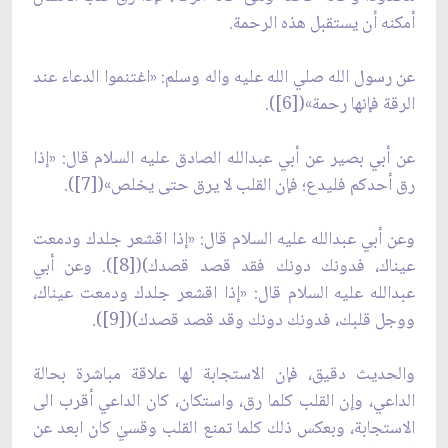
أمكنه أن يستقبل هذه الرحمة.
عن رسول الله صلي الله عليه واله وسلم: «اغتنموا الدعاء عند
الرقة فإنها رحمة»([6]).
عن أبي بصير عن أبي عبدالله الصادق عليه السلام قال: «إذا
رق أحدكم فليدع؛ فإن القلب لا يرق حتى يخلص»([7]).
وعن أبي عبدالله عليه السلام قال: «إذا اقشعر جلدك ودمعت
عيناك، فدونك دونك فقد قصد قصدك)([8]). وعن أبي
عبدالله عليه السلام قال: «إذا اقشعر جلدك ودمعت عيناك،
ووجل قلبك، فدونك دونك وقد قصد قصدك)([9]).
والحديث دقيق، فإن الاستجابة لها علاقة مباشرة بحالة
الداعي، وإن القلب كلما رق، واستكان، كان الداعي أقرب الى
الاستجابة، وبعكس ذلك كلما تمنع القلب وقسيٰ كان ابعد عن