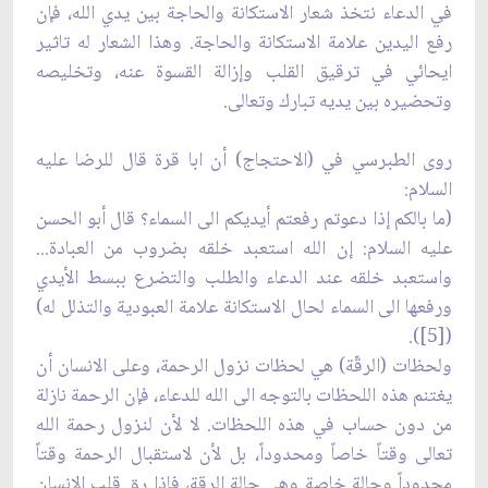
في الدعاء نتخذ شعار الاستكانة والحاجة بين يدي الله، فإن
رفع اليدين علامة الاستكانة والحاجة. وهذا الشعار له تاثير
ايحائي في ترقيق القلب وإزالة القسوة عنه، وتخليصه
وتحضيره بين يديه تبارك وتعالى.
روى الطبرسي في (الاحتجاج) أن ابا قرة قال للرضا عليه
السلام:
(ما بالكم إذا دعوتم رفعتم أيديكم الى السماء؟ قال أبو الحسن
عليه السلام: إن الله استعبد خلقه بضروب من العبادة...
واستعبد خلقه عند الدعاء والطلب والتضرع ببسط الأيدي
ورفعها الى السماء لحال الاستكانة علامة العبودية والتذلل له)
([5]).
ولحظات (الرقّة) هي لحظات نزول الرحمة، وعلى الانسان أن
يغتنم هذه اللحظات بالتوجه الى الله للدعاء، فإن الرحمة نازلة
من دون حساب في هذه اللحظات. لا لأن لنزول رحمة الله
تعالى وقتاً خاصاً ومحدوداً، بل لأن لاستقبال الرحمة وقتاً
محدوداً وحالة خاصة وهى حالة الرقة، فإذا رق قلب الانسان