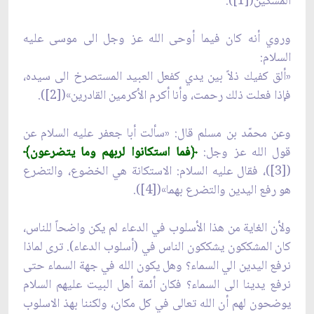
المسكين([1]).
وروي أنه كان فيما أوحى الله عز وجل الى موسى عليه
السلام:
«ألق كفيك ذلاً بين يدي كفعل العبيد المستصرخ الى سيده،
فإذا فعلت ذلك رحمت، وأنا أكرم الأكرمين القادرين»([2]).
وعن محمّد بن مسلم قال: «سألت أبا جعفر عليه السلام عن
قول الله عز وجل:
﴿فما استكانوا لربهم وما يتضرعون﴾
([3])، فقال عليه السلام: الاستكانة هي الخضوع، والتضرع
هو رفع اليدين والتضرع بهما»([4]).
ولأن الغاية من هذا الأسلوب في الدعاء لم يكن واضحاً للناس،
كان المشككون يشككون الناس في (أسلوب الدعاء). ترى لماذا
نرفع اليدين الي السماء؟ وهل يكون الله في جهة السماء حتى
نرفع يدينا الى السماء؟ فكان أئمة أهل البيت عليهم السلام
يوضحون لهم أن الله تعالى في كل مكان، ولكننا بهذ الاسلوب