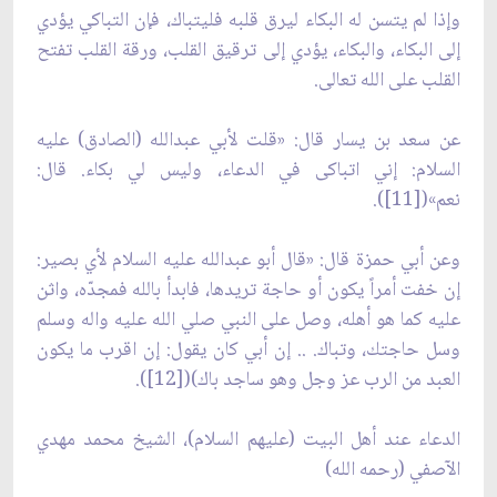
وإذا لم يتسن له البكاء ليرق قلبه فليتباك، فإن التباكي يؤدي
إلى البكاء، والبكاء، يؤدي إلى ترقيق القلب، ورقة القلب تفتح
القلب على الله تعالى.
عن سعد بن يسار قال: «قلت لأبي عبدالله (الصادق) عليه
السلام: إني اتباكى في الدعاء، وليس لي بكاء. قال:
نعم»([11]).
وعن أبي حمزة قال: «قال أبو عبدالله عليه السلام لأي بصير:
إن خفت أمراً يكون أو حاجة تريدها، فابدأ بالله فمجدّه، واثن
عليه كما هو أهله، وصل على النبي صلي الله عليه واله وسلم
وسل حاجتك، وتباك. .. إن أبي كان يقول: إن اقرب ما يكون
العبد من الرب عز وجل وهو ساجد باك)([12]).
الدعاء عند أهل البيت (عليهم السلام)، الشيخ محمد مهدي
الآصفي (رحمه الله)