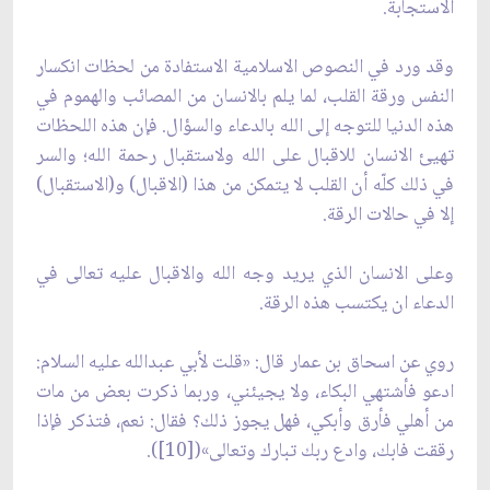
الاستجابة.
وقد ورد في النصوص الاسلامية الاستفادة من لحظات انكسار
النفس ورقة القلب، لما يلم بالانسان من المصائب والهموم في
هذه الدنيا للتوجه إلى الله بالدعاء والسؤال. فإن هذه اللحظات
تهيئ الانسان للاقبال على الله ولاستقبال رحمة الله؛ والسر
في ذلك كلّه أن القلب لا يتمكن من هذا (الاقبال) و(الاستقبال)
إلا في حالات الرقة.
وعلى الانسان الذي يريد وجه الله والاقبال عليه تعالى في
الدعاء ان يكتسب هذه الرقة.
روي عن اسحاق بن عمار قال: «قلت لأبي عبدالله عليه السلام:
ادعو فأشتهي البكاء، ولا يجيئني، وربما ذكرت بعض من مات
من أهلي فأرق وأبكي، فهل يجوز ذلك؟ فقال: نعم، فتذكر فإذا
رققت فابك، وادع ربك تبارك وتعالى»([10]).