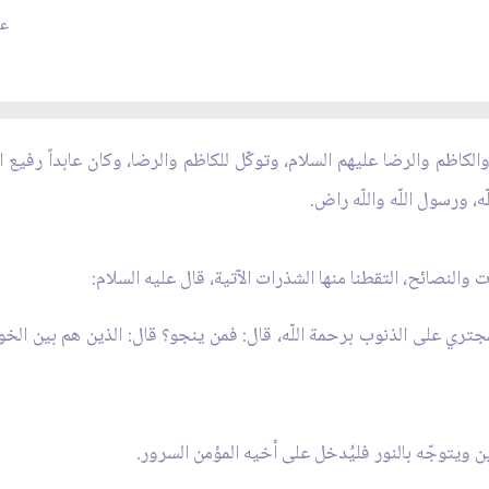
عدد
اظم والرضا عليهم السلام، وتوكّل للكاظم والرضا، وكان عابداً رفيع ا
ه، ورسول اللّه واللّه راض.
النصائح، التقطنا منها الشذرات الآتية، قال عليه السلام:
مجتري على الذنوب برحمة اللّه، قال: فمن ينجو؟ قال: الذين هم بين الخ
عين ويتوجّه بالنور فليُدخل على أخيه المؤمن السرور.