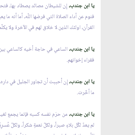
يا ابن جندب،
إِن للشيطان مصائد يصطاد بها، فتحاموا
فنوم عن أداء الصلاة التي فرضها اللّه، أما أنه ما يع
القرآن، اولئك الذين لا خلاق لهم في الآخرة ولا يكلّمه
يا ابن جندب،
الساعي في حاجة أخيه كالساعي بين الص
فقراء إخوانهم.
يا ابن جندب،
إِن أحببت أن تجاور الجليل في داره، 
ما أخّرت.
يا ابن جندب،
من حرَم نفسه كسبه فإنما يجمع لغيره،
لم يعدّ لكّل بلاءٍ صبراً، ولكلّ نعمةٍ شكراً، ولكلّ 