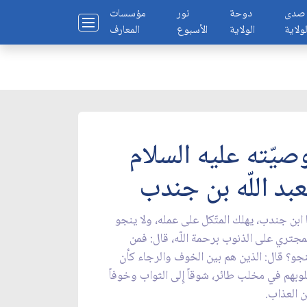
صدى
دوحة
نور
مؤسسات
لولاية
الولاية
الأسبوع
المعارف
صيّته عليه السلام
عبد اللّه بن جندب
 ابن جندب، يهلك المتّكل على عمله، ولا ينجو
مجتري على الذنوب برحمة اللّه، قال: فمن
جو؟ قال: الذين هم بين الخوف والرجاء كأن
وبهم في مخلب طائر، شوقاً إِلى الثواب وخوفاً
 العذاب.