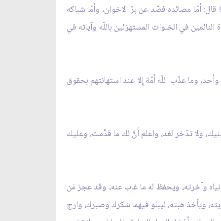
ال: أمّا مصائده فصّد عن برّ الاخوان، وأمّا شباكه
اة النائمين في الخلوات المستهزئين باللّه وآياته في
 وما عذّب اللّه اُمّة إِلا عند استهانتهم بحقوق
 ولا تدّخر لغد، واعلم أنَّ لك ما قدَّمت، وعليك
دُنياه وآخرته، ويحفظ له ما غاب عنه، وقد عجز مَن
ض عاريته، ويأخذ هبته، ليبلو فيهما شكرك وصبرك، وارج