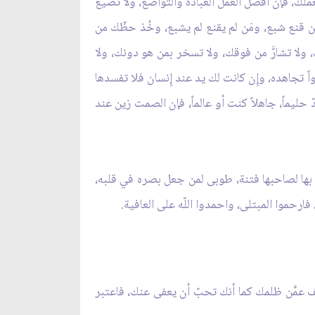
عملك، فإن أفضل العمل العبادة والتواضع، ولا تضيع
مَن قنع شبع، ومَن لم يقنع لم يشبع، وخُذ حظّك من
ك، ولا تشارَّ من فوقك، ولا تسخر بمن هو دونك، ولا
 تجاهده، وإِن كانت لك يد عند إِنسان فلا تفسدها
ليماً، جاهلاً كنت أو عالماً، فإن الصمت زين عند
ى بها لصاحبها فتنة، طوبى لمن جعل بصره في قلبه،
رحموا المبتلى، واحمدوا اللّه على العافية.
 عمَّن ظلمك كما أنك تحبّ أن يعفى عنك، فاعتبر