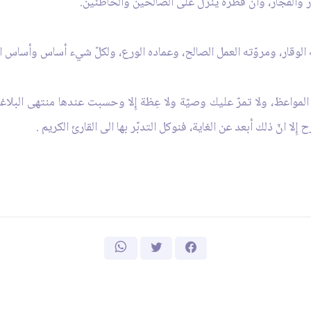
ر والفجّار، وأن قطره ينزل على الصالحين والخاطئين.
الوقار، ومروّته العمل الصالح، وعماده الورع، ولكلّ شيء أساس وأساس الا
المواعظ، ولا تمرّ عليك وصيّة ولا عِظة إِلا وحسبت عندها منتهى البلا
لا انّ ذلك أبعد عن الغاية، فنوكل التدبّر بها الى القارئ الكريم .