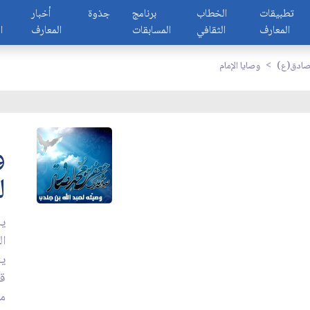
تطبيقات
الخطاب
برنامج
جذوة
أخبار
المعارف
الثقافي
المسابقات
المعارف
ا
لصادق(ع)
وصايا الإمام
و
ل
يا
ال
ين
قل
من