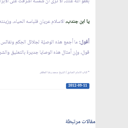
بعفو اللّه عنك، ألا ترى أن شمسه أشرقت على الأبرا
يا ابن جندب،
الاسلام عريان فلباسه الحياء، وزينته 
أقول:
ما أجمع هذه الوصيّة لجلائل الحِكم ونفائس 
قول، وإِن أمثال هذه الوصايا جديرة بالتعليق والشرح إِ
* كتاب الامام الصادق / الشيخ محمد رضا المظفر.
2012-09-11
مقالات مرتبطة