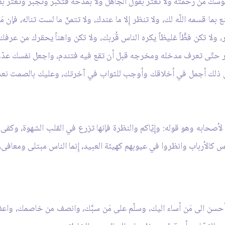
ا ييؤسك من رحمته ولا تغترّ بقول الجاهل ولا بمدحة فتكبر وتجبر وتغترّ ب
ا قسمه اللّه لك، ولا تنظر إِلا ما عندك، ولا تتمنّ ما لست تناله، فإن 
ر، ولا تكن فظَّاً غليظاً يكره الناس قُربك، ولا تكن واهناً يحقرك من عرف
أمر حتّى تعرف مدخله ومخرجه قبل أن تقع فيه فتندم، واجعل نفسك عدّواً
 فإن ذلك أجمل في أخلاقك وأوجب للثواب في آخرتك، وعليك بالصمت نعدّ ح
أصحابه وهو قوله: وإِيّاكم والنظرة فإنها تزرع في القلب الشهوة، وكف
الأرباب وانظروا في عيوبهم كهيئة العبيد، إِنما الناس مبتلى ومعافى، فا
سن الى مَن أساء اليك، وسلّم على مَن سبَّك، وانصف من خاصمك، واعف