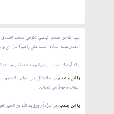
عبد اللّه بن جندب البجلي الكوفي صحب الصادق والك
الحسن عليه السلام: ألست عنّي راضياً؟ قال: اي واللّ
وقد أوصاه الصادق بوصيّة جمعت نفائس من العِظات و
يا ابن جندب،
يهلك المتّكل على عمله، ولا ينجو ال
الثواب وخوفاً من العذاب.
يا ابن جندب،
مَن سرَّه أن يزوّجه اللّه من الحور ال