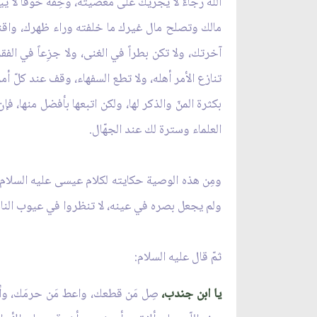
اللّه رجاءً لا يجرّيك على معصيته، وخِفهُ خوفاً ل
مالك وتصلح مال غيرك ما خلفته وراء ظهرك، واقنع بم
آخرتك، ولا تكن بطراً في الغنى، ولا جزِعاً في الفق
تنازع الأمر أهله، ولا تطع السفهاء، وقف عند كلّ 
بكثرة المنّ والذكر لها، ولكن اتبعها بأفضل منها،
العلماء وسترة لك عند الجهّال.
ومِن هذه الوصية حكايته لكلام عيسى عليه السلام ل
ولم يجعل بصره في عينه، لا تنظروا في عيوب الناس ك
ثمّ قال عليه السلام:
يا ابن جندب،
صِل مَن قطعك، واعط مَن حرمَك، وأح