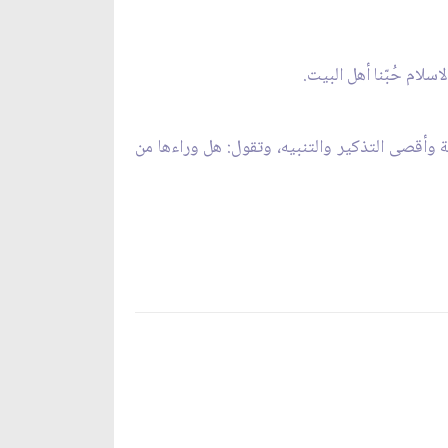
سلام حُبّنا أهل البيت.
غة وأقصى التذكير والتنبيه، وتقول: هل وراءها من