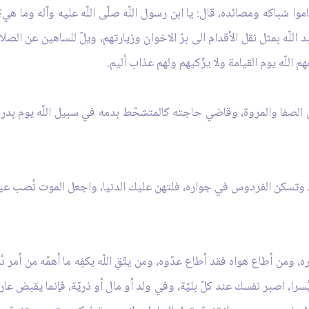
 شباكه ومصائده، قال: يا ابن رسول اللّه صلّى اللّه عليه وآله وما هي؟ ق
بد اللّه بمثل نقل الأقدام الى برّ الاخوان وزيارتهم، ويلٌ للساهين عن الصل
م اللّه يوم القيامة ولا يزّكيهم ولهم عذاب أليم.
فا والمروة، وقاضي حاجته كالمتشحّط بدمه في سبيل اللّه يوم بدر واُحد،
وتسكن الفردوس في جواره، فلتهن عليك الدنيا، واجعل الموت نُصب عينيك،
 ومن أطاع هواه فقد أطاع عدّوه، ومن يتّقِ اللّه يكفِه ما أهمّه من أمر 
عُسرٍيُسرا، اصبر نفسك عند كلّ بليّة، وفي ولد أو مال أو ذريّة، فإنما يقب