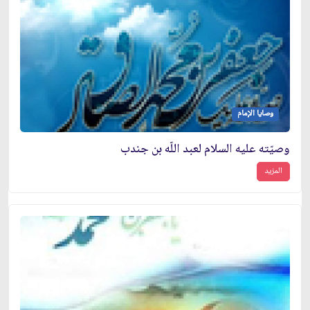
وصايا الإمام
وصيّته عليه السلام لعبد اللّه بن جندب
المزيد