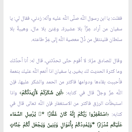
فقلت: يا ابن رسول اللّه صلّى اللّه عليه وآله: زدني، فقال لي: يا
سفيان من أراد عِزَّاً بلا عشيرة، وغِنىً بلا مال، وهيبةً بلا
سلطان فلينتقل من ذُلّ معصية اللّه إِلى عِزّ طاعته.
وقال للصادق مرّة: لا أقوم حتّى تحدّثني، قال له: أنا اُحدّثك
وما كثرة الحديث لك بخير، يا سفيان اذا أنعم اللّه عليك بنعمة
فأحببت بقاءها ودوامها فاكثر من الحمد والشكر عليها، فإن
اللّه عزّ وجلَّ قال في كتابه:
لَئِن شَكَرْتُمْ لأَزِيدَنَّكُمْ
واذا
﴾
﴿
استبطأت الرزق فاكثر من الاستغفار فإن اللّه تعالى قال في
كتابه:
اسْتَغْفِرُوا رَبَّكُمْ إِنَّهُ كَانَ غَفَّارًا *ً يُرْسِلِ السَّمَاء
﴿
عَلَيْكُم مِّدْرَارًا *وَيُمْدِدْكُمْ بِأَمْوَالٍ وَبَنِينَ وَيَجْعَل لَّكُمْ جَنَّاتٍ