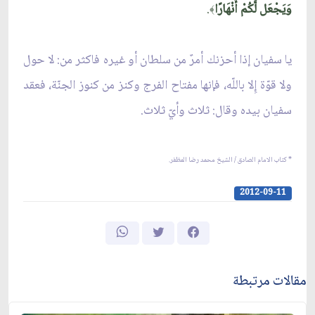
وَيَجْعَل لَّكُمْ أَنْهَارًا
.
﴾
يا سفيان إذا أحزنك أمرٌ من سلطان أو غيره فاكثر من: لا حول
ولا قوّة إِلا باللّه، فإنها مفتاح الفرج وكنز من كنوز الجنّة، فعقد
سفيان بيده وقال: ثلاث وأيّ ثلاث.
* كتاب الامام الصادق / الشيخ محمد رضا المظفر.
2012-09-11
مقالات مرتبطة