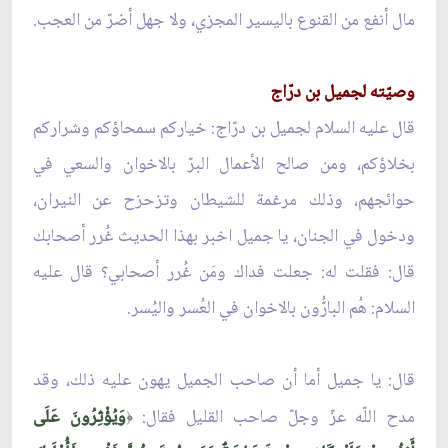
مال أنفع من القنوع باليسير المجزي، ولا جهل أضرّ من العجب.
وصيّته لجميل بن درّاج
قال عليه السلام لجميل بن درّاج: خياركم سمحاؤكم وشراركم
بخلاؤكم، ومن صالح الأعمال البرّ بالاخوان والسعي في
حوائجهم، وذلك مرغمة للشيطان وتزحزح عن النيران،
ودخول في الجنان، يا جميل اخبر بهذا الحديث غُرر أصحابك
قال: فقلت له: جعلت فداك ومَن غُرر أصحابي؟ قال عليه
السلام: هُم البارُّون بالاخوان في العُسر واليُسر.
قال: يا جميل أما أن صاحب الجميل يهون عليه ذلك، وقد
مدح اللّه عزّ وجلّ صاحب القليل فقال:
وَيُؤْثِرُونَ عَلَى
﴿