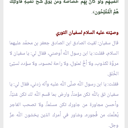
أَنفُسِهِمْ وَلَوْ كَانَ بِهِمْ خَصَاصَةٌ وَمَن يُوقَ شُحَّ نَفْسِهِ فَأُوْلَئِكَ
هُمُ الْمُفْلِحُون
.
﴾
وصيّته عليه السلام لسفيان الثوري
قال سفيان: لقيت الصادق ابن الصادق جعفر بن محمّد عليهما
السلام، فقلت: يا ابن رسول اللّه أوصني، فقال لي: يا سفيان لا
مروَّة لكذوب، ولا أخٌ لملول، ولا راحة لحسود، ولا سؤدد لسيّئ
الخُلق.
فقلت: يا ابن رسول اللّه صلّى اللّه عليه وآله زدني، فقال لي: يا
سفيان ثق باللّه تكن مؤمناً، وارض بما قسم اللّه لك تكن غنيّاً،
وأحسن مجاورة من جاورك تكن مسلماً، ولا تصحب الفاجر
يُعلّمك من فُجوره، وشاور في أمرك الذين يخشون اللّه عزّ
وجل.