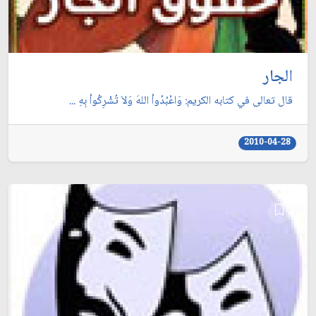
الجار
قال تعالى في كتابه الكريم: وَاعْبُدُواْ اللهَ وَلاَ تُشْرِكُواْ بِهِ ...
2010-04-28