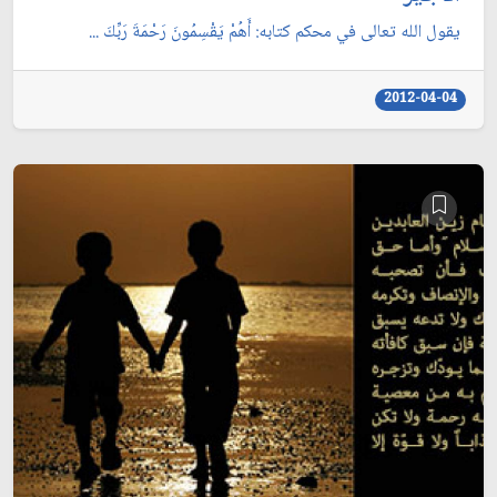
يقول الله تعالى في محكم كتابه: أَهُمْ يَقْسِمُونَ رَحْمَةَ رَبِّكَ ...
2012-04-04