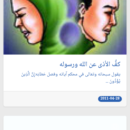
كفُّ الأذى عن الله ورسوله
يقول سبحانه وتعالى في محكم آياته وفصل خطابه:إِنَّ الَّذِينَ
يُؤْذُونَ ...
2011-04-28