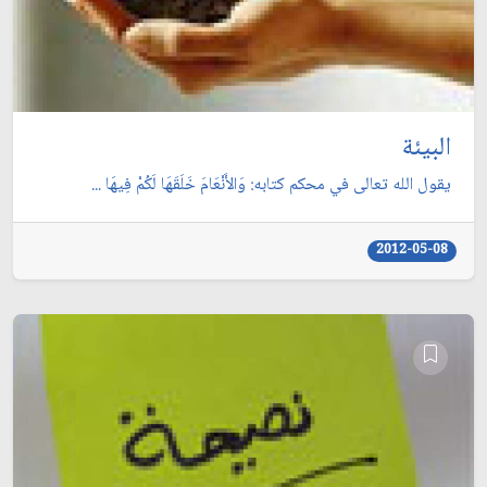
البيئة
يقول الله تعالى في محكم كتابه: وَالأَنْعَامَ خَلَقَهَا لَكُمْ فِيهَا ...
2012-05-08