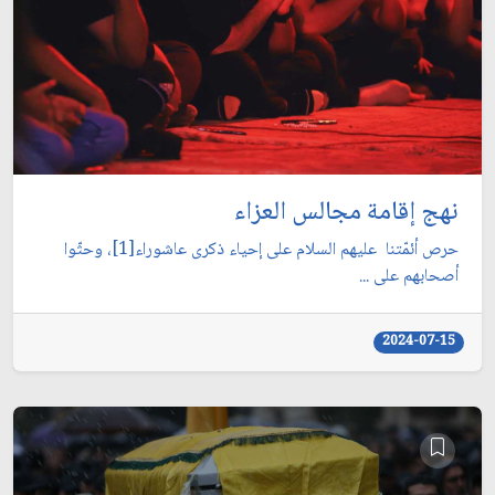
نهج إقامة مجالس العزاء
حرص أئمّتنا عليهم السلام على إحياء ذكرى عاشوراء[1]، وحثّوا
أصحابهم على ...
2024-07-15