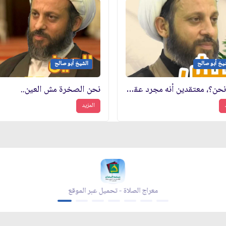
يخ أبو صالح
الشيخ أبو صالح
لماذا نحن؟، معتقدين أنه مجرد عقوبة؟
نحن الصخرة مش العين..
المزيد
معراج الصلاة - تحميل عبر الموقع