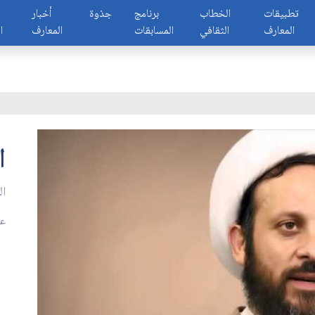
تطبيقات
الخطاب
برنامج
جذوة
أخبار
المعارف
الثقافي
المسابقات
المعارف
ا
ا
ال
عدد