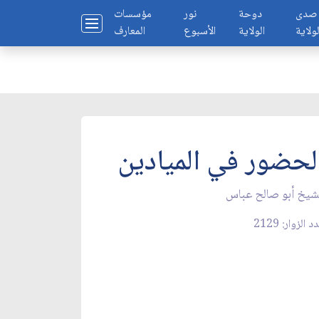
صدى
دوحة
نور
مؤسسات
لولاية
الولاية
الأسبوع
المعارف
لحضور في الميادين
شيخ أبو صالح عباس
 الزوار: 2129