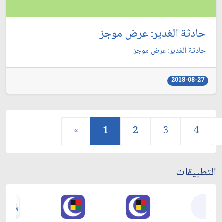
حادثة الغدير: عرض موجز
حادثة الغدير: عرض موجز
2018-08-27
«
1
2
3
4
التطبيقات