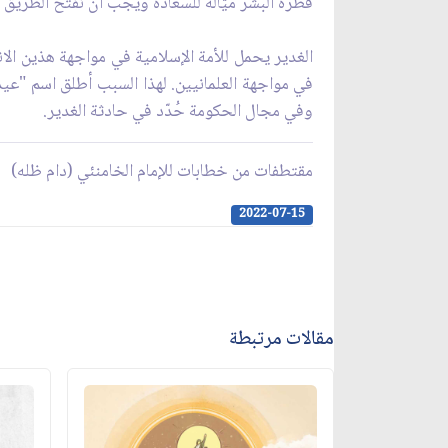
فطرة البشر ميّالة للسعادة ويجب أن نفتح الطريق ون
الغدير يحمل للأمة الإسلامية في مواجهة هذين الانحر
في مواجهة العلمانيين. لهذا السبب أطلق اسم "عيد ال
وفي مجال الحكومة حُدّد في حادثة الغدير.
مقتطفات من خطابات للإمام الخامنئي (دام ظله)
2022-07-15
مقالات مرتبطة