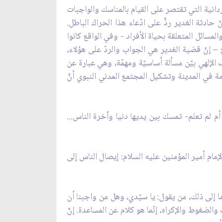
فردانية التي تقتصر على القيام بالمناسك والواجبات
حادثة الغدير ردٌّ على ادّعاء هذا الحراك الباطل.
مسائل المتعلقة بحياة الأفراد - وفي الواقع كانوا
– إنّ قضية الغدير هي الجواب والردّ على هؤلاء،
 الإلهي بيّن مسألة أساسيّة ومهمّة، وهي عبارة عن
ة في المدينة وتشكيل المجتمع المدني النبوي أنَّ
م لم تعلم- تمسك بين يديها دنيا وآخرة الناس...
ف الإمام أمير المؤمنين عليه السلام: إيصال الناس إلى
ما إلى ذلك، من يقول: يا سيّدي، وهل من واجبنا أن
والضغوط والإكراه، إنّما هو كلام عن المساعدة. إنّ