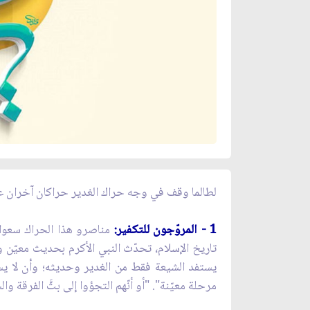
لطالما وقف في وجه حراك الغدير حراكان آخران ع
1 - المروّجون للتكفير:
مناصرو هذا الحراك سعوا 
تاريخ الإسلام، تحدّث النبي الأكرم بحديث معيّن 
يستفد الشيعة فقط من الغدير وحديثه؛ وأن لا يس
مرحلة معيّنة". "أو أنّهم التجؤوا إلى بثَّ الفرقة