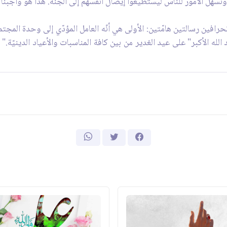
ُسهّل الأمور للناس ليستطيعوا إيصال أنفسهم إلى الجنّة. هذا هو واجبنا"
افين رسالتين هامّتين: الأولى هي أنّه العامل المؤدّي إلى وحدة المجتمع 
له الأكبر" على عيد الغدير من بين كافة المناسبات والأعياد الدينيّة." ل