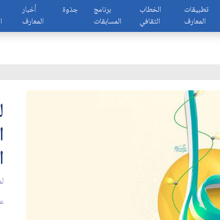
تطبيقات
الخطاب
برنامج
جذوة
أخبار
المعارف
الثقافي
المسابقات
المعارف
ا
ل
ا
ا
لم
عدد