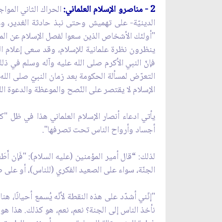
2 - مناصرو الإسلام العلماني:
الحراك الثاني المواج
الدينيّة- على تهميش وحتى نبذ حادثة الغدير، وعلى 
"أولئك الأشخاص الذين سعوا لفصل الإسلام عن المسائ
ينظرون نظرة علمانية للإسلام، وقد سعى إعلام الع
فإنّ النبي الأكرم صلى الله عليه وآله وسلم في ذلك
التعرّض لمسألة الحكومة بعد زمان النبيّ صلى الله
الإسلام لا يقتصر على النّصح والموعظة والدعوة الل
يأتي ادعاء أنصار الإسلام العلماني هذا في ظل "ك
أجساد وأرواح الناس تحت تصرفها".
لذلك: “قال أمير المؤمنين (عليه السلام): "فَإن أَطَعت
الجنّة، سواء على الصعيد الفكري (للناس)، أو على 
"إنّني أشدّد على هذه النقطة لأنّه يُسمع أحيانًا،
نأخذ الناس إلى الجنة؟ نعم، نعم، هو كذلك. هذا هو ا