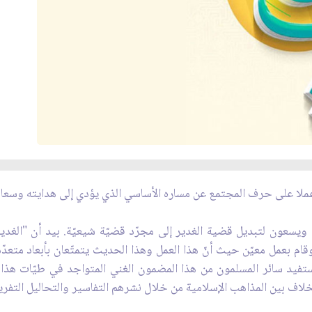
ملا على حرف المجتمع عن مساره الأساسي الذي يؤدي إلى هدايته وسعاد
ويسعون لتبديل قضية الغدير إلى مجرّد قضيّة شيعيّة. بيد أن "الغدير
وقام بعمل معيّن حيث أنّ هذا العمل وهذا الحديث يتمتّعان بأبعاد متعد
تفيد سائر المسلمون من هذا المضمون الغني المتواجد في طيّات هذا
 والخلاف بين المذاهب الإسلامية من خلال نشرهم التفاسير والتحاليل التفر