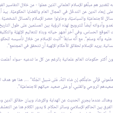
ه للغدير هم مبلّغو الإسلام العلماني الذين عملوا - من خلال التفاسير ال
إبعاد الدين عن التدخّل في المجال العام والقضايا الحكوميّة. بيدَ أنّ 
ل الاجتماعيّة والسياسيّة، وحاولوا حصر الإسلام بالمسائل الشخصيّة وال
دو وأدواته أيضاً للترويج لهذه الرؤية بين المسلمين على طول التاريخ 
 الموقع الحساس، وفي آخر أشهر حياته وبناءً للتعاليم الإلهيّة والتكليف
 عليه وآله وسلم". مع أنّه سابقاً "أثبت الإسلام من خلال تأسيسه للحكوم
سانية. يريد الإسلام لحقائق الأحكام الإلهية أن تتحقق في المجتمع".
ون أكثر حكومات العالم علمانية بالرغم من كل ما تدعيه -سواء أعلمت أ
ُموني فَإنّي حامِلُكم، إن شاءَ اللهُ، عَلى سَبيلِ الجَنَّة" …. هذا هو هد
صعيدهم الروحي والقلبي، أو على صعيد حياتهم الاجتماعيّة".
 هنا وهناك، عندما يجري الحديث عن الهداية والإرشاد وبيان حقائق الدين و
لفرق بين الحاكم الإسلاميّ وسائر الحكام. لا يدور الكلام هنا عن التعسّف 