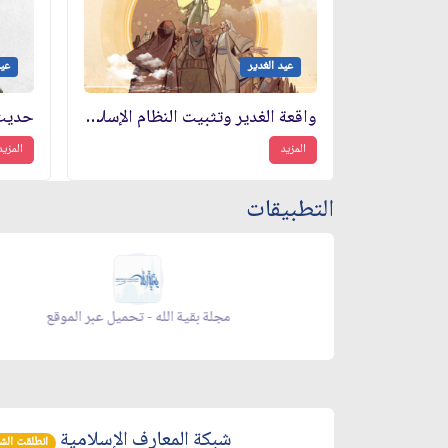
عيد الغدير
عيد
واقعة الغدير وتثبيت النظام الإسلاميّ
حديث ا
المزيد
المزيد
التطبيقات
 شهر رمضان - appstore
زاد شهر رمضان - تحم
شبكة المعارف الإسلامية
انطلقت الشبكة 