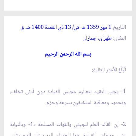
التاريخ
1 مهر 1359 هـ. ش/ 13 ذي القعدة 1400 هـ. ق‏
المكان:
طهران، جماران‏
بسم الله الرحمن الرحيم‏
تُبلّغ الأمور التالية:
1- يجب التقيد بتعاليم مجلس القيادة دون أدنى تخلف،
وتحديد ومعاقبة المتخلفين بسرعة وحزم.
2- إن القائد العام للجيش والقوات المسلحة «1» وبالنيابة
عني، ومجلس القيادة، هما الجهتان الرسميتان الوحيدتان،