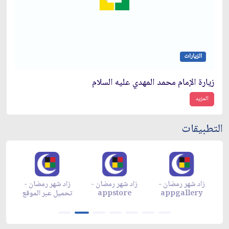
الزيارات
زيارة الإمام محمد المهدي عليه السلام
المزيد
التطبيقات
زاد شهر رمضان -
زاد شهر رمضان -
زاد شهر رمضان -
م
appgallery
appstore
تحميل عبر الموقع
تح