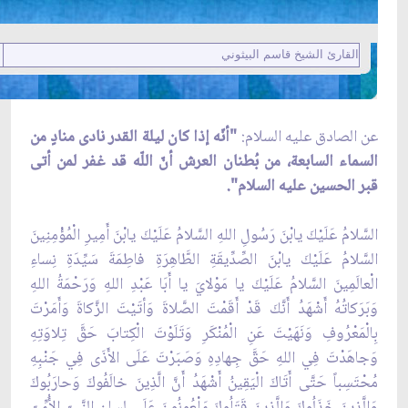
القارئ الشيخ قاسم البيثوني
عن الصادق عليه السلام:
"أنّه إذا كان ليلة القدر نادى منادٍ من
السماء السابعة، من بُطنان العرش أنّ اللّه قد غفر لمن أتى
قبر الحسين عليه السلام".
السَّلامُ عَلَيْكَ يابْنَ رَسُولِ اللهِ السَّلامُ عَلَيْكَ يابْنَ أَمِيرِ الْمُؤْمِنِينَ
السَّلامُ عَلَيْكَ يابْنَ الصِّدِّيقَةِ الطَّاهِرَةِ فاطِمَةَ سَيِّدَةِ نِساءِ
الْعالَمِينَ السَّلامُ عَلَيْكَ يا مَوْلايَ يا أَبَا عَبْدِ اللهِ وَرَحْمَةُ اللهِ
وَبَرَكاتُهُ أَشْهَدُ أَنَّكَ قَدْ أَقَمْتَ الصَّلاةَ وَأتَيْتَ الزَّكاةَ وَأَمَرْتَ
بِالْمَعْرُوفِ وَنَهَيْتَ عَنِ الْمُنْكَرِ وَتَلَوْتَ الْكِتابَ حَقَّ تِلاوَتِهِ
وَجاهَدْتَ فِي اللهِ حَقَّ جِهادِهِ وَصَبَرْتَ عَلَى الأَذَى فِي جَنْبِهِ
مُحْتَسِباً حَتَّى أَتَاكَ الْيَقِينُ أَشْهَدُ أَنَّ الَّذِينَ خالَفُوكَ وَحارَبُوكَ
وَالَّذِينَ خَذَلُوكَ وَالَّذِينَ قَتَلُوكَ مَلْعُونُونَ عَلَى لِسانِ النَّبِيِّ الأُمِّيِّ