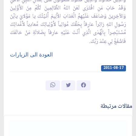
وَقَدْ خابَ مَنِ افْتَرَى لَعَنَ اللهُ الظَّالِمِينَ لَكُمْ مِنَ الأَوَّلِينَ
وَالآخِرِينَ وَضاعَفَ عَلَيْهِمُ الْعَذابَ الأَلِيمَ أَتَيْتُكَ يا مَوْلايَ يابْنَ
رَسُولِ اللهِ زائِراً عارِفاً بِحَقِّكَ مُوالِياً لأَوْلِيائِكَ مُعادِياً لأَعْدائِكَ
مُسْتَبْصِراً بِالْهُدَى الَّذِي أَنْتَ عَلَيْهِ عارِفاً بِضَلالَةِ مَنْ خالَفَكَ
فَاشْفَعْ لِي عِنْدَ رَبِّكَ.
العودة الى الزيارات
2011-08-17
مقالات مرتبطة