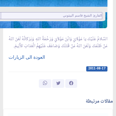
القارئ الشيخ قاسم البيثوني
السَّلامُ عَلَيْكَ يا مَوْلايَ وَابْنَ مَوْلاَيَ وَرَحْمَةُ اللهِ وَبَرَكاتُهُ لَعَنَ اللهُ
مَنْ ظَلَمَكَ وَلَعَنَ اللهُ مَنْ قَتَلَكَ وَضاعَفَ عَلَيْهِمُ الْعَذابَ الأَلِيمَ.
العودة الى الزيارات
2011-08-17
مقالات مرتبطة