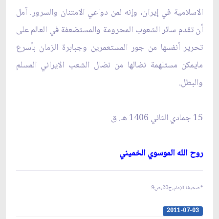
الاسلامية في إيران، وإنه لمن دواعي الامتنان والسرور. آمل
أن تقدم سائر الشعوب المحرومة والمستضعفة في العالم على
تحرير اًنفسها من جور المستعمرين وجبابرة الزمان باًسرع
مايمكن مستلهمة نضالها من نضال الشعب الايراني المسلم
والبطل.
15 جمادي الثاني 1406 هـ. ق‏
روح الله الموسوي الخميني‏
* صحيفة الإمام، ج20، ص:9
2011-07-03