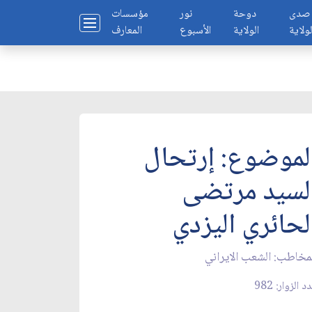
صدى
دوحة
نور
مؤسسات
لولاية
الولاية
الأسبوع
المعارف
لموضوع: إرتحال
لسيد مرتضى
لحائري اليزدي‏
مخاطب: الشعب الايراني‏
د الزوار: 982