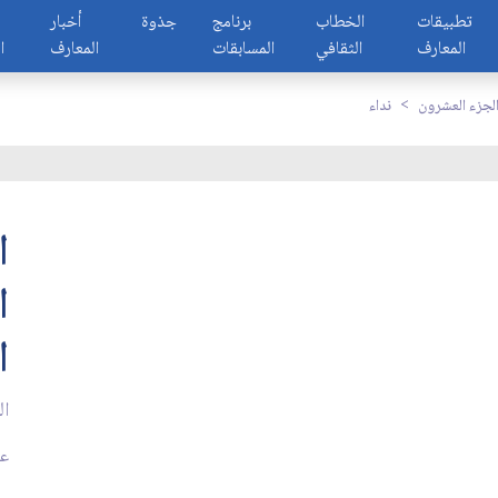
تطبيقات
الخطاب
برنامج
جذوة
أخبار
المعارف
الثقافي
المسابقات
المعارف
ا
لجزء العشرون
نداء
ا
ا
ا
ال
عد