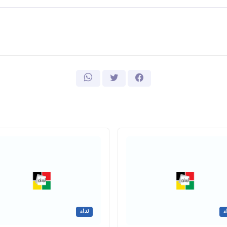
ء
نداء