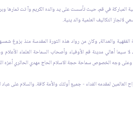
ية المباركة في قم، حيث تأسست على يد والده الكريم وآ تت ثمارها وبرك
 لانجاز التكاليف العلمية والد ينية.
الفقهية والعدالة
,
وكان من رواد هذه الثورة المقدسة منذ بزوغ شمسها
، لا سيما أهالي مدينة قم الأوفياء وأصحاب السماحة العلماء الأعلام و
ن، وعلى وجه الخصوص سماحة حجة الاسلام الحاج مهدي الحائري أعزه الله
 العالمين لمقدمه الفداء
- جميع أولئك والأمة كافة. والسلام على عباد
ا