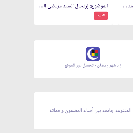
الموضوع: الرد على نداء تهنئة بمناسبة الذكرى السنوية الثامنة لانتصار الثورة الاسلامية
الموضوع: إرتحال السيد مرتضى الحائري اليزدي‏
المزيد
زاد شهر رمضان - تحميل عبر الموقع
مجلة بقي
ا المتنوعة جامعة بين أصالة المضمون وحداثة