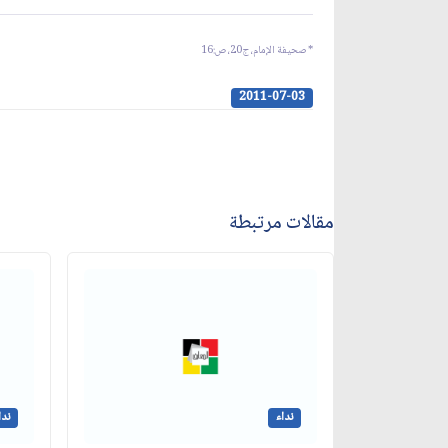
* صحيفة الإمام، ج20، ص:
6
1
2011-07-03
مقالات مرتبطة
نداء
ندا